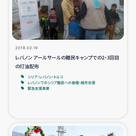
カカオ生産者支援事業
シリア国内避難民・帰還民の生活再建支援
トルコにおけるシリア難民支援事業
2018.02.19
インドネシア中部 スラウェシの地震・津波被災者支援
レバノン アールサールの難民キャンプでの2・3回目
の灯油配布
スリランカ ムライティブ県帰還民の生活再建支援
シリア・レバノン・トルコ
レバノンでのシリア難民への食糧・越冬支援
緊急支援事業
スリランカ ジャフナ県干物事業
スリランカ 緊急人道支援
スリランカ南部洪水被災者支援