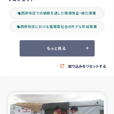
西岸地区での植樹を通した環境保全・緑化事業
西岸地区における循環型社会のモデル形成事業
ツアー参加者の声
もっと見る
山間部農村の水利改善事業
絞り込みをリセットする
緊急救援の時代
森林保全型農業の支援事業
東ティモール豪雨緊急支援
大雨による洪水被災者支援