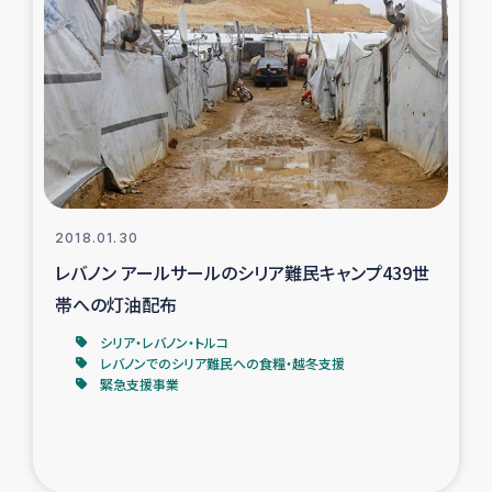
タイ国境ミャンマー移民子ども支援
漁民によるマングローブ植林活動
レバノンでのシリア難民への食糧・越冬支援
レバノンにおける緊急支援
2018.01.30
レバノンでのシリア難民への教育支援事業
レバノン アールサールのシリア難民キャンプ439世
レバノンでのシリア難民・レバノン人への農業支援
帯への灯油配布
シリア・レバノン・トルコ
海外ルーツの市民との共生
レバノンでのシリア難民への食糧・越冬支援
緊急支援事業
神原ゼミxパルシック
石巻市街地在宅被災者支援