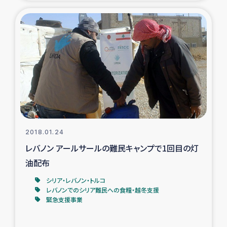
復興応援隊の活動
仮設住宅生活支援・農業復興支援
漁業復興支援
インターン・ボランティア日誌
経済自立支援事業
2018.01.24
レバノン アールサールの難民キャンプで1回目の灯
居場所づくり
油配布
ガザ空爆被災者への食料支援と農家生産支援
シリア・レバノン・トルコ
レバノンでのシリア難民への食糧・越冬支援
緊急支援事業
ガザ地区における羊の畜産支援