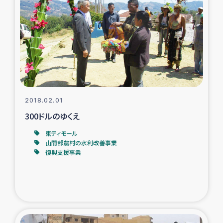
スリランカの南北女性をつなぐサリー・リサイクル・プロ
ジェクト
復興支援事業
民際教育事業
女性グループPIFWANITAによる食品加工事業
2018.02.01
300ドルのゆくえ
ガザ人道支援
東ティモール
山間部農村の水利改善事業
令和6年能登半島地震 緊急支援
復興支援事業
国内避難民への物資配付および教育支援
ミャンマー緊急支援