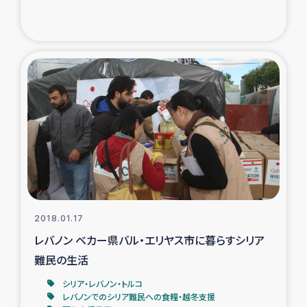
トルコ・シリア地震被災者支援
デニヤヤ小規模紅茶農家支援
コーヒー生産者支援
アイナロ県マウベシ郡でのコーヒー畑改善事業
ベイルート大規模爆発被災者支援
女性の生計向上支援
2018.01.17
レバノン ベカー県バル・エリヤス市に暮らすシリア
アグロフォレストリー（カカオ）事業
難民の生活
シリア・レバノン・トルコ
レバノンでのシリア難民への食糧・越冬支援