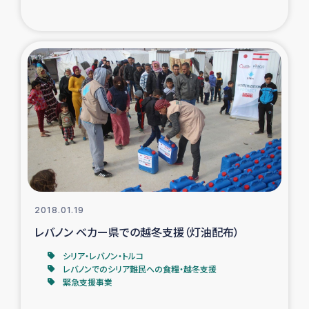
ガザ地区での公園の緑化を通じた支援事業
ガザ地区における被災住民への緊急支援
ガザ地区酪農を通した女性グループの生計支援
ふりかけ普及と食生活改善による栄養改善事業
フェアトレード事業
緊急支援事業
2018.01.19
女性の生計向上を通じた子どもの栄養改善事業
レバノン ベカー県での越冬支援（灯油配布）
シリア・レバノン・トルコ
民際教育
レバノンでのシリア難民への食糧・越冬支援
緊急支援事業
食べる