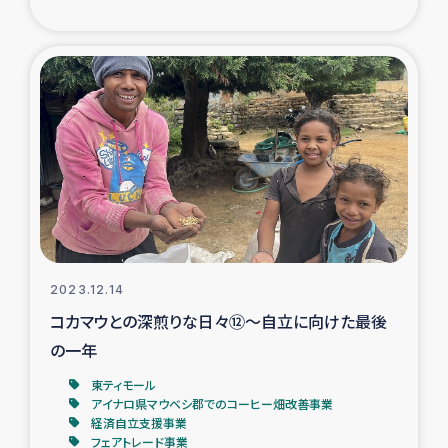
トルコ・シリア地震被災者支援
デニヤヤ小規模紅茶農家支援
コーヒー生産者支援
アイナロ県マウベシ郡でのコーヒー畑改善事業
ベイルート大規模爆発被災者支援
2023.12.14
女性の生計向上支援
コカマウとの深煎りな日々⑫～自立に向けた最後
の一年
アグロフォレストリー（カカオ）事業
東ティモール
アイナロ県マウベシ郡でのコーヒー畑改善事業
経済自立支援事業
フェアトレード事業