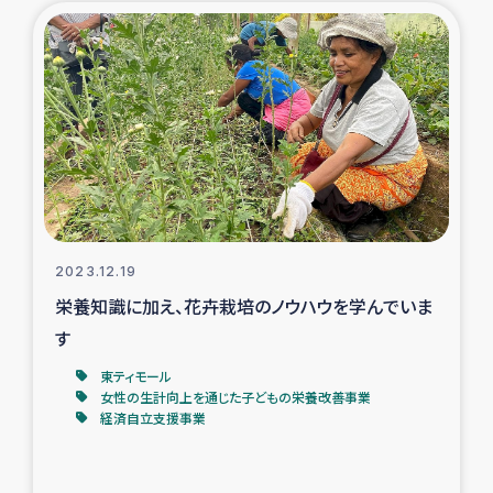
ガザ地区での公園の緑化を通じた支援事業
ガザ地区における被災住民への緊急支援
ガザ地区酪農を通した女性グループの生計支援
ふりかけ普及と食生活改善による栄養改善事業
フェアトレード事業
2023.12.19
栄養知識に加え、花卉栽培のノウハウを学んでいま
緊急支援事業
す
女性の生計向上を通じた子どもの栄養改善事業
東ティモール
女性の生計向上を通じた子どもの栄養改善事業
経済自立支援事業
民際教育
食べる