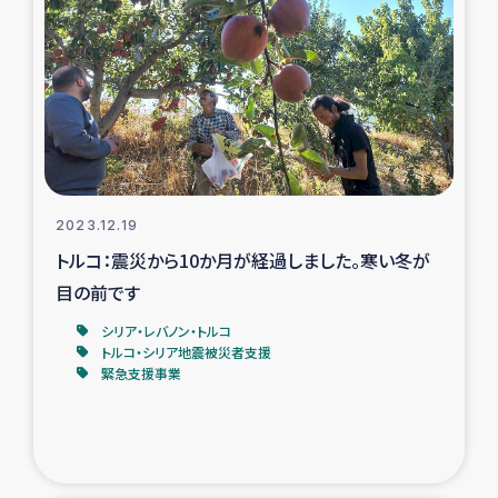
復興応援隊の活動
仮設住宅生活支援・農業復興支援
漁業復興支援
インターン・ボランティア日誌
2023.12.19
トルコ：震災から10か月が経過しました。寒い冬が
経済自立支援事業
目の前です
シリア・レバノン・トルコ
居場所づくり
トルコ・シリア地震被災者支援
緊急支援事業
ガザ空爆被災者への食料支援と農家生産支援
ガザ地区における羊の畜産支援