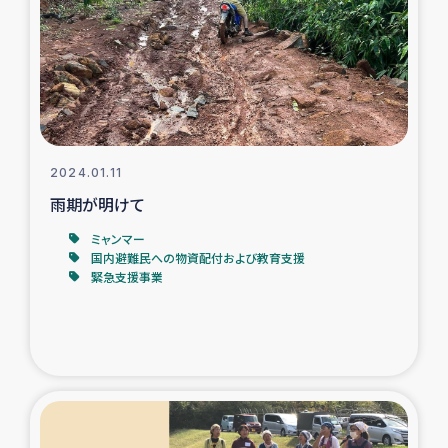
スリランカの南北女性をつなぐサリー・リサイクル・プロ
ジェクト
復興支援事業
民際教育事業
2024.01.11
女性グループPIFWANITAによる食品加工事業
雨期が明けて
ミャンマー
ガザ人道支援
国内避難民への物資配付および教育支援
緊急支援事業
令和6年能登半島地震 緊急支援
国内避難民への物資配付および教育支援
ミャンマー緊急支援