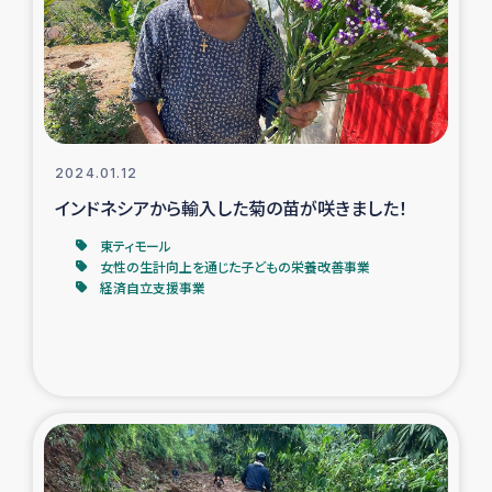
カカオ生産者支援事業
シリア国内避難民・帰還民の生活再建支援
トルコにおけるシリア難民支援事業
2024.01.12
インドネシア中部 スラウェシの地震・津波被災者支援
インドネシアから輸入した菊の苗が咲きました！
東ティモール
スリランカ ムライティブ県帰還民の生活再建支援
女性の生計向上を通じた子どもの栄養改善事業
経済自立支援事業
スリランカ ジャフナ県干物事業
スリランカ 緊急人道支援
スリランカ南部洪水被災者支援