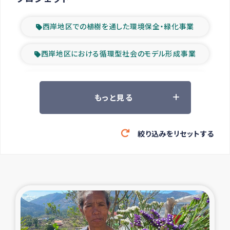
西岸地区での植樹を通した環境保全・緑化事業
西岸地区における循環型社会のモデル形成事業
ツアー参加者の声
もっと見る
山間部農村の水利改善事業
絞り込みをリセットする
緊急救援の時代
森林保全型農業の支援事業
東ティモール豪雨緊急支援
大雨による洪水被災者支援