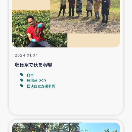
タイ国境ミャンマー移民子ども支援
漁民によるマングローブ植林活動
レバノンでのシリア難民への食糧・越冬支援
レバノンにおける緊急支援
2024.01.04
収穫祭で秋を満喫
レバノンでのシリア難民への教育支援事業
日本
レバノンでのシリア難民・レバノン人への農業支援
居場所づくり
経済自立支援事業
海外ルーツの市民との共生
神原ゼミxパルシック
石巻市街地在宅被災者支援