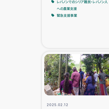
レバノンでのシリア難民・レバノン人
への農業支援
緊急
緊急支援事業
民
トルコ・シリ
コーヒ
ベイルート大
アグロフォレス
2025.02.12