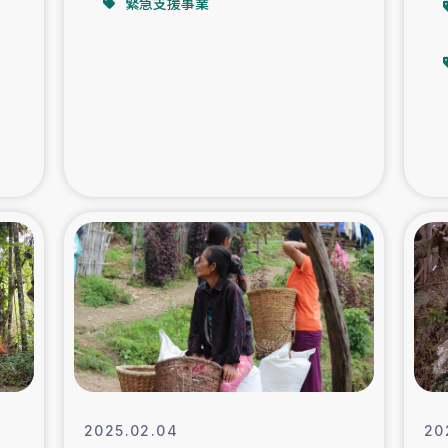
緊急支援事業
支援事業
女性の生計向上を通じ
際教育
食
ア地震被災者支援
デニヤヤ小規
ー生産者支援
アイナロ県マウベシ郡
規模爆発被災者支援
女性の生
トリー（カカオ）事業
2025.02.04
20