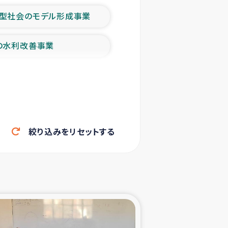
型社会のモデル形成事業
の水利改善事業
農業の支援事業
洪水被災者支援
絞り込みをリセットする
帰還民の生活再建支援
ェシの地震・津波被災者支援
ャフナ県干物事業
部洪水被災者支援