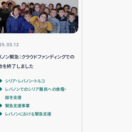
支援事業
NITAによる食品加工事業
25.03.12
バノン緊急：クラウドファンディングでの
島地震 緊急支援
動を終了しました
ー緊急支援
シリア・レバノン・トルコ
レバノンでのシリア難民への食糧・
グローブ植林活動
越冬支援
緊急支援事業
おける緊急支援
レバノンにおける緊急支援
・レバノン人への農業支援