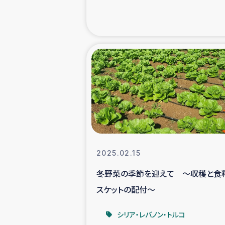
海外ルーツ
石巻市街地
仮設住宅生活
インターン・
居場
2025.02.15
ガザ地区にお
冬野菜の季節を迎えて ～収穫と食
スケットの配付～
ガザ地区における
シリア・レバノン・トルコ
ふりかけ普及と食生