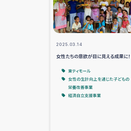
スリランカの南北女性をつ
ェ
民際
2025.03.14
女性たちの意欲が目に見える成果に！
ガザ
東ティモール
国内避難民への物
女性の生計向上を通じた子どもの
栄養改善事業
タイ国境ミャン
経済自立支援事業
レバノンでのシリア
レバノンでのシリ