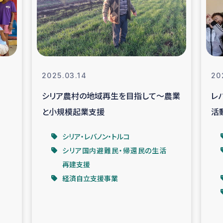
なぐサリー・リサイクル・プロジ
復興
クト
教育事業
女性グループPIFWA
2025.03.14
20
シリア農村の地域再生を目指して～農業
レ
人道支援
令和6年能登半
と小規模起業支援
活
資配付および教育支援
ミャンマ
シリア・レバノン・トルコ
シリア国内避難民・帰還民の生活
マー移民子ども支援
漁民によるマン
再建支援
経済自立支援事業
難民への食糧・越冬支援
レバノンに
ア難民への教育支援事業
レバノンでのシリア難民