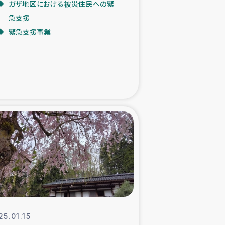
ガザ地区における被災住民への緊
急支援
た子どもの栄養改善事業
緊急支援事業
べる
模紅茶農家支援
でのコーヒー畑改善事業
計向上支援
25.01.15