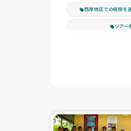
西岸地区での植樹を
ツアー
緊急
東ティモー
カカオ生
トルコにおける
スリランカ ムライテ
スリランカ