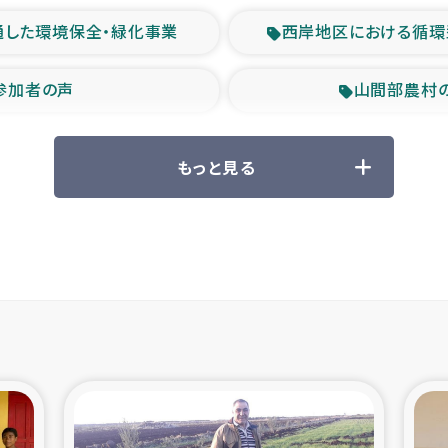
通した環境保全・緑化事業
西岸地区における循環
参加者の声
山間部農村
救援の時代
森林保全型
もっと見る
ル豪雨緊急支援
大雨による
産者支援事業
シリア国内避難民・
シリア難民支援事業
インドネシア中部 スラウ
ィブ県帰還民の生活再建支援
スリランカ ジ
 緊急人道支援
スリランカ南