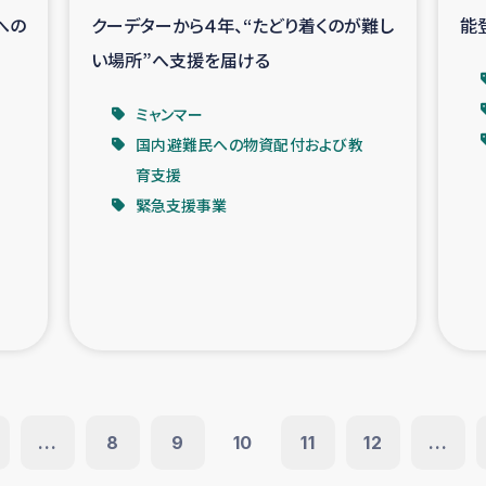
への
クーデターから４年、“たどり着くのが難し
能
い場所”へ支援を届ける
ミャンマー
国内避難民への物資配付および教
育支援
緊急支援事業
...
8
9
10
11
12
...