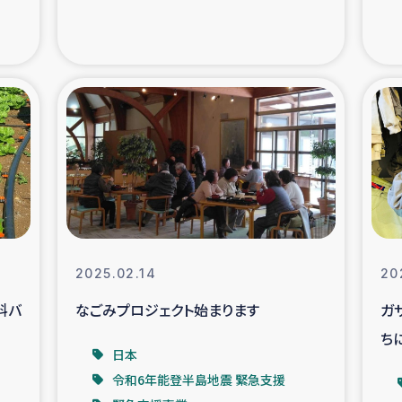
の市民との共生
神原ゼミ
在宅被災者支援
復興応
支援・農業復興支援
漁業
ボランティア日誌
経済自
所づくり
ガザ空爆被災者への
2025.02.14
20
ける羊の畜産支援
ガザ地区での公園の
料バ
なごみプロジェクト始まります
ガ
ち
被災住民への緊急支援
ガザ地区酪農を通した
日本
令和6年能登半島地震 緊急支援
活改善による栄養改善事業
フェアト