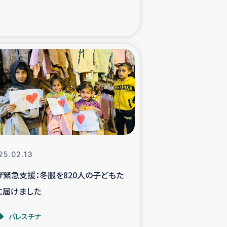
xパルシック
援隊の活動
復興支援
立支援事業
食料支援と農家生産支援
25.02.13
緑化を通じた支援事業
ザ緊急支援：冬服を820人の子どもた
に届けました
女性グループの生計支援
パレスチナ
レード事業