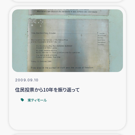
ガザ地区での公園の緑化を通じた支援事業
ガザ地区における被災住民への緊急支援
ガザ地区酪農を通した女性グループの生計支援
ふりかけ普及と食生活改善による栄養改善事業
フェアトレード事業
2009.09.10
緊急支援事業
住民投票から10年を振り返って
女性の生計向上を通じた子どもの栄養改善事業
東ティモール
民際教育
食べる