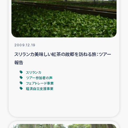
カカオ生産者支援事業
シリア国内避難民・帰還民の生活再建支援
トルコにおけるシリア難民支援事業
2009.12.19
インドネシア中部 スラウェシの地震・津波被災者支援
スリランカ美味しい紅茶の故郷を訪ねる旅：ツアー
報告
スリランカ ムライティブ県帰還民の生活再建支援
スリランカ
ツアー参加者の声
フェアトレード事業
スリランカ ジャフナ県干物事業
経済自立支援事業
スリランカ 緊急人道支援
スリランカ南部洪水被災者支援