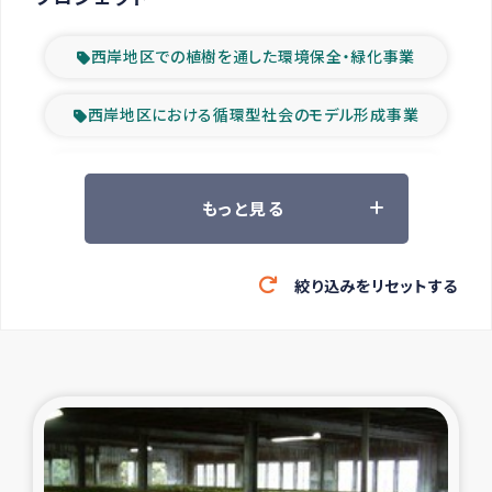
西岸地区での植樹を通した環境保全・緑化事業
西岸地区における循環型社会のモデル形成事業
ツアー参加者の声
もっと見る
山間部農村の水利改善事業
絞り込みをリセットする
緊急救援の時代
森林保全型農業の支援事業
東ティモール豪雨緊急支援
大雨による洪水被災者支援