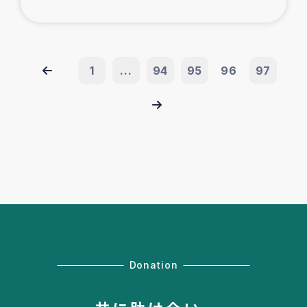
1
...
94
95
96
97
Donation