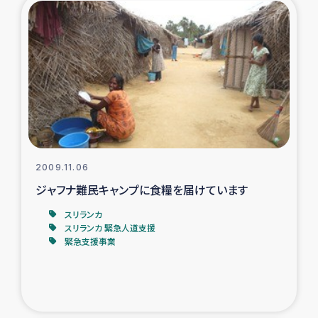
タイ国境ミャンマー移民子ども支援
漁民によるマングローブ植林活動
レバノンでのシリア難民への食糧・越冬支援
レバノンにおける緊急支援
レバノンでのシリア難民への教育支援事業
2009.11.06
ジャフナ難民キャンプに食糧を届けています
レバノンでのシリア難民・レバノン人への農業支援
スリランカ
スリランカ 緊急人道支援
海外ルーツの市民との共生
緊急支援事業
神原ゼミxパルシック
石巻市街地在宅被災者支援