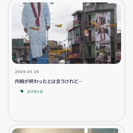
トルコ・シリア地震被災者支援
デニヤヤ小規模紅茶農家支援
コーヒー生産者支援
アイナロ県マウベシ郡でのコーヒー畑改善事業
2009.05.26
ベイルート大規模爆発被災者支援
内戦が終わったとは言うけれど…
女性の生計向上支援
スリランカ
アグロフォレストリー（カカオ）事業