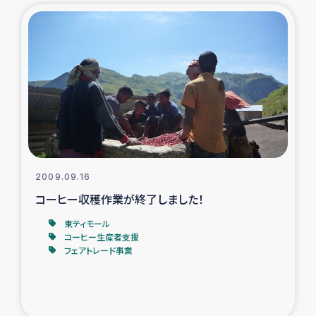
復興応援隊の活動
仮設住宅生活支援・農業復興支援
漁業復興支援
インターン・ボランティア日誌
経済自立支援事業
2009.09.16
コーヒー収穫作業が終了しました！
居場所づくり
東ティモール
コーヒー生産者支援
ガザ空爆被災者への食料支援と農家生産支援
フェアトレード事業
ガザ地区における羊の畜産支援