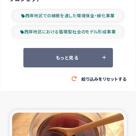
西岸地区での植樹を通した環境保全・緑化事業
西岸地区における循環型社会のモデル形成事業
ツアー参加者の声
もっと見る
山間部農村の水利改善事業
絞り込みをリセットする
緊急救援の時代
森林保全型農業の支援事業
東ティモール豪雨緊急支援
大雨による洪水被災者支援