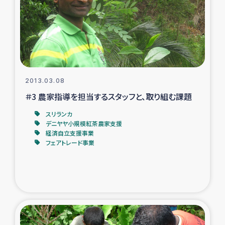
ガザ地区での公園の緑化を通じた支援事業
ガザ地区における被災住民への緊急支援
ガザ地区酪農を通した女性グループの生計支援
2013.03.08
ふりかけ普及と食生活改善による栄養改善事業
＃3 農家指導を担当するスタッフと、取り組む課題
フェアトレード事業
スリランカ
デニヤヤ小規模紅茶農家支援
経済自立支援事業
緊急支援事業
フェアトレード事業
女性の生計向上を通じた子どもの栄養改善事業
民際教育
食べる