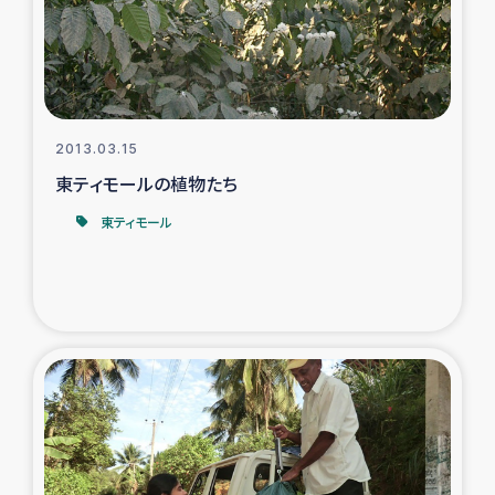
スリランカの南北女性をつなぐサリー・リサイクル・プロ
ジェクト
復興支援事業
2013.03.15
民際教育事業
東ティモールの植物たち
女性グループPIFWANITAによる食品加工事業
東ティモール
ガザ人道支援
令和6年能登半島地震 緊急支援
国内避難民への物資配付および教育支援
ミャンマー緊急支援