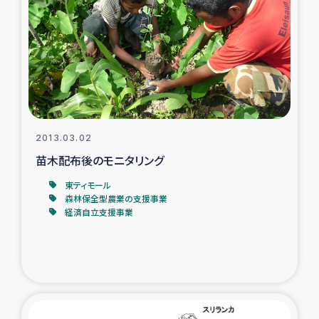
トルコ・シリア地震被災者支援
デニヤヤ小規模紅茶農家支援
コーヒー生産者支援
2013.03.02
アイナロ県マウベシ郡でのコーヒー畑改善事業
苗木配布後のモニタリング
ベイルート大規模爆発被災者支援
東ティモール
森林保全型農業の支援事業
経済自立支援事業
女性の生計向上支援
アグロフォレストリー（カカオ）事業