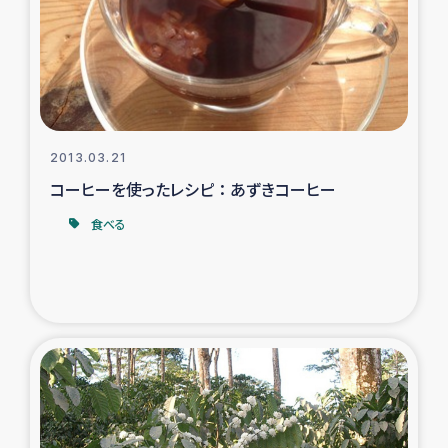
カカオ生産者支援事業
シリア国内避難民・帰還民の生活再建支援
トルコにおけるシリア難民支援事業
2013.03.21
インドネシア中部 スラウェシの地震・津波被災者支援
コーヒーを使ったレシピ ： あずきコーヒー
食べる
スリランカ ムライティブ県帰還民の生活再建支援
スリランカ ジャフナ県干物事業
スリランカ 緊急人道支援
スリランカ南部洪水被災者支援