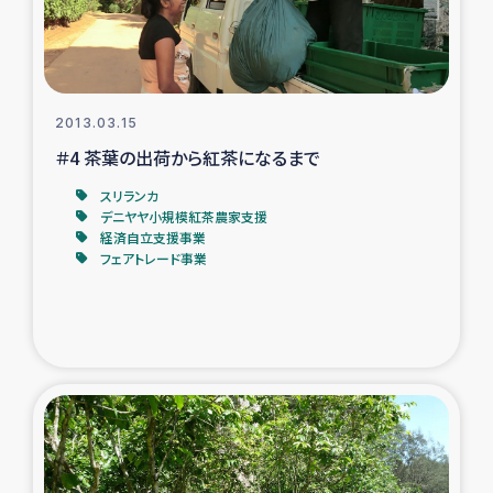
タイ国境ミャンマー移民子ども支援
漁民によるマングローブ植林活動
レバノンでのシリア難民への食糧・越冬支援
2013.03.15
＃4 茶葉の出荷から紅茶になるまで
レバノンにおける緊急支援
スリランカ
デニヤヤ小規模紅茶農家支援
経済自立支援事業
レバノンでのシリア難民への教育支援事業
フェアトレード事業
レバノンでのシリア難民・レバノン人への農業支援
海外ルーツの市民との共生
神原ゼミxパルシック
石巻市街地在宅被災者支援