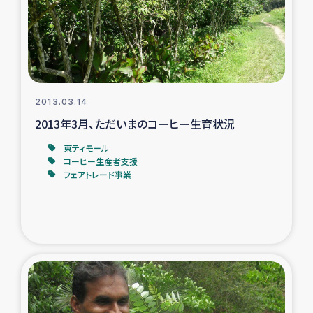
復興応援隊の活動
仮設住宅生活支援・農業復興支援
漁業復興支援
2013.03.14
2013年3月、ただいまのコーヒー生育状況
インターン・ボランティア日誌
東ティモール
コーヒー生産者支援
経済自立支援事業
フェアトレード事業
居場所づくり
ガザ空爆被災者への食料支援と農家生産支援
ガザ地区における羊の畜産支援