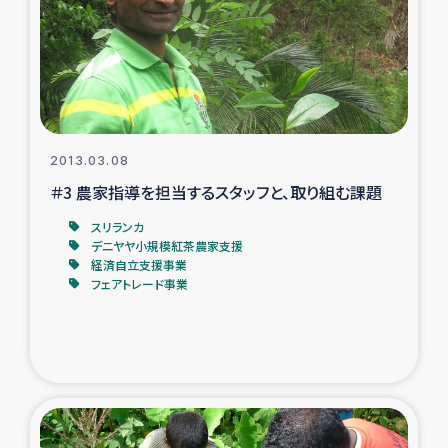
ガザ地区での公園の緑化を通じた支援事業
ガザ地区における被災住民への緊急支援
ガザ地区酪農を通した女性グループの生計支援
2013.03.08
ふりかけ普及と食生活改善による栄養改善事業
＃3 農家指導を担当するスタッフと、取り組む課題
フェアトレード事業
スリランカ
デニヤヤ小規模紅茶農家支援
経済自立支援事業
緊急支援事業
フェアトレード事業
女性の生計向上を通じた子どもの栄養改善事業
民際教育
食べる