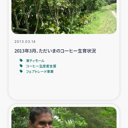
復興応援隊の活動
仮設住宅生活支援・農業復興支援
漁業復興支援
2013.03.14
2013年3月、ただいまのコーヒー生育状況
インターン・ボランティア日誌
東ティモール
コーヒー生産者支援
経済自立支援事業
フェアトレード事業
居場所づくり
ガザ空爆被災者への食料支援と農家生産支援
ガザ地区における羊の畜産支援