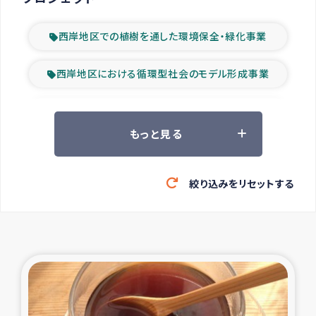
西岸地区での植樹を通した環境保全・緑化事業
西岸地区における循環型社会のモデル形成事業
ツアー参加者の声
もっと見る
山間部農村の水利改善事業
絞り込みをリセットする
緊急救援の時代
森林保全型農業の支援事業
東ティモール豪雨緊急支援
大雨による洪水被災者支援