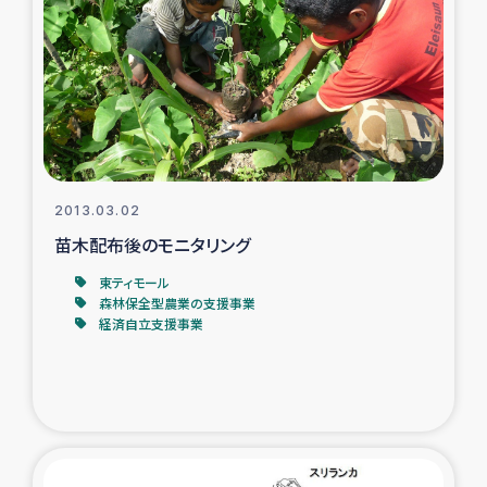
トルコ・シリア地震被災者支援
デニヤヤ小規模紅茶農家支援
コーヒー生産者支援
2013.03.02
アイナロ県マウベシ郡でのコーヒー畑改善事業
苗木配布後のモニタリング
ベイルート大規模爆発被災者支援
東ティモール
森林保全型農業の支援事業
経済自立支援事業
女性の生計向上支援
アグロフォレストリー（カカオ）事業