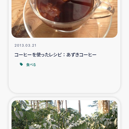
カカオ生産者支援事業
シリア国内避難民・帰還民の生活再建支援
トルコにおけるシリア難民支援事業
2013.03.21
インドネシア中部 スラウェシの地震・津波被災者支援
コーヒーを使ったレシピ ： あずきコーヒー
食べる
スリランカ ムライティブ県帰還民の生活再建支援
スリランカ ジャフナ県干物事業
スリランカ 緊急人道支援
スリランカ南部洪水被災者支援