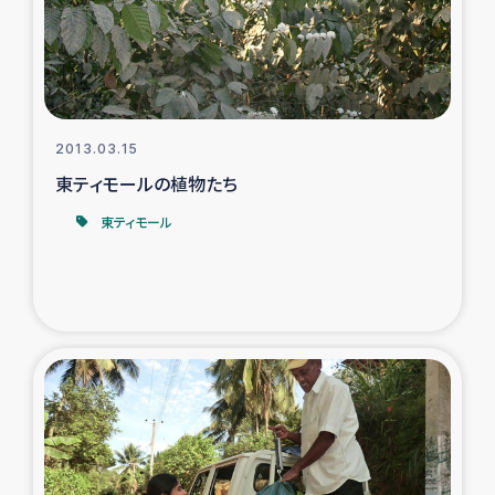
スリランカの南北女性をつなぐサリー・リサイクル・プロ
ジェクト
復興支援事業
2013.03.15
民際教育事業
東ティモールの植物たち
女性グループPIFWANITAによる食品加工事業
東ティモール
ガザ人道支援
令和6年能登半島地震 緊急支援
国内避難民への物資配付および教育支援
ミャンマー緊急支援