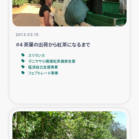
タイ国境ミャンマー移民子ども支援
漁民によるマングローブ植林活動
レバノンでのシリア難民への食糧・越冬支援
2013.03.15
＃4 茶葉の出荷から紅茶になるまで
レバノンにおける緊急支援
スリランカ
デニヤヤ小規模紅茶農家支援
経済自立支援事業
レバノンでのシリア難民への教育支援事業
フェアトレード事業
レバノンでのシリア難民・レバノン人への農業支援
海外ルーツの市民との共生
神原ゼミxパルシック
石巻市街地在宅被災者支援