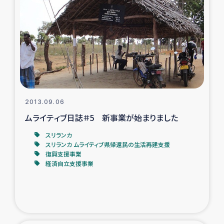
復興応援隊の活動
仮設住宅生活支援・農業復興支援
漁業復興支援
インターン・ボランティア日誌
2013.09.06
ムライティブ日誌＃5 新事業が始まりました
経済自立支援事業
スリランカ
スリランカ ムライティブ県帰還民の生活再建支援
居場所づくり
復興支援事業
経済自立支援事業
ガザ空爆被災者への食料支援と農家生産支援
ガザ地区における羊の畜産支援