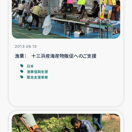
カカオ生産者支援事業
シリア国内避難民・帰還民の生活再建支援
トルコにおけるシリア難民支援事業
2013.09.13
インドネシア中部 スラウェシの地震・津波被災者支援
漁業： 十三浜産海産物販促へのご支援
日本
スリランカ ムライティブ県帰還民の生活再建支援
漁業復興支援
緊急支援事業
スリランカ ジャフナ県干物事業
スリランカ 緊急人道支援
スリランカ南部洪水被災者支援