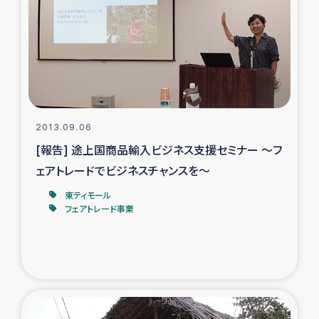
タイ国境ミャンマー移民子ども支援
漁民によるマングローブ植林活動
レバノンでのシリア難民への食糧・越冬支援
レバノンにおける緊急支援
2013.09.06
[報告] 途上国商品輸入ビジネス支援セミナー ～フ
レバノンでのシリア難民への教育支援事業
ェアトレードでビジネスチャンスを～
レバノンでのシリア難民・レバノン人への農業支援
東ティモール
フェアトレード事業
海外ルーツの市民との共生
神原ゼミxパルシック
石巻市街地在宅被災者支援