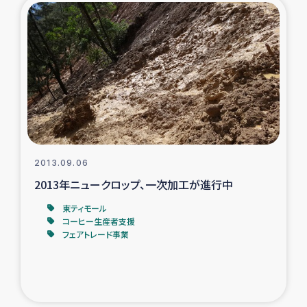
ガザ地区での公園の緑化を通じた支援事業
ガザ地区における被災住民への緊急支援
ガザ地区酪農を通した女性グループの生計支援
ふりかけ普及と食生活改善による栄養改善事業
フェアトレード事業
2013.09.06
2013年ニュークロップ、一次加工が進行中
緊急支援事業
東ティモール
コーヒー生産者支援
女性の生計向上を通じた子どもの栄養改善事業
フェアトレード事業
民際教育
食べる