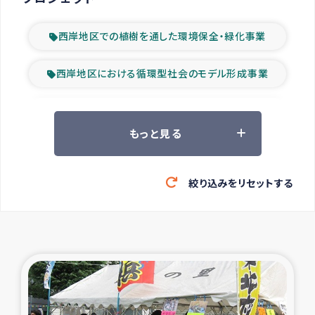
西岸地区での植樹を通した環境保全・緑化事業
西岸地区における循環型社会のモデル形成事業
ツアー参加者の声
もっと見る
山間部農村の水利改善事業
絞り込みをリセットする
緊急救援の時代
森林保全型農業の支援事業
東ティモール豪雨緊急支援
大雨による洪水被災者支援