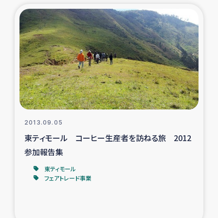
トルコ・シリア地震被災者支援
デニヤヤ小規模紅茶農家支援
コーヒー生産者支援
アイナロ県マウベシ郡でのコーヒー畑改善事業
ベイルート大規模爆発被災者支援
2013.09.05
東ティモール コーヒー生産者を訪ねる旅 2012
女性の生計向上支援
参加報告集
東ティモール
アグロフォレストリー（カカオ）事業
フェアトレード事業