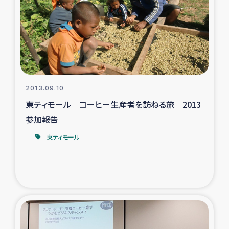
スリランカの南北女性をつなぐサリー・リサイクル・プロ
ジェクト
復興支援事業
民際教育事業
2013.09.10
女性グループPIFWANITAによる食品加工事業
東ティモール コーヒー生産者を訪ねる旅 2013
参加報告
ガザ人道支援
東ティモール
令和6年能登半島地震 緊急支援
国内避難民への物資配付および教育支援
ミャンマー緊急支援