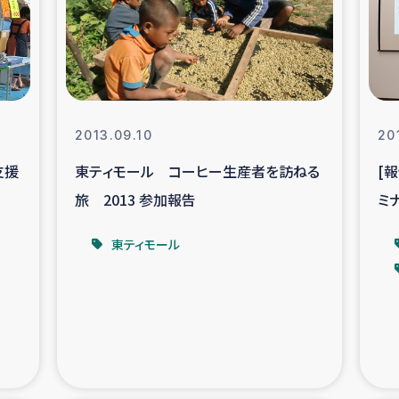
なぐサリー・リサイクル・プロジ
復興
クト
教育事業
女性グループPIFWA
2013.09.10
20
支援
東ティモール コーヒー生産者を訪ねる
[
人道支援
令和6年能登半
旅 2013 参加報告
ミ
資配付および教育支援
ミャンマ
ス
東ティモール
マー移民子ども支援
漁民によるマン
難民への食糧・越冬支援
レバノンに
ア難民への教育支援事業
レバノンでのシリア難民