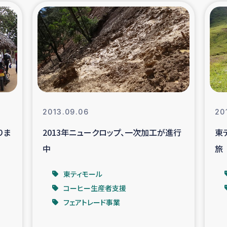
の市民との共生
神原ゼミ
在宅被災者支援
復興応
支援・農業復興支援
漁業
ボランティア日誌
経済自
2013.09.06
20
りま
2013年ニュークロップ、一次加工が進行
東
所づくり
ガザ空爆被災者への
中
旅
ける羊の畜産支援
ガザ地区での公園の
東ティモール
コーヒー生産者支援
被災住民への緊急支援
ガザ地区酪農を通した
フェアトレード事業
活改善による栄養改善事業
フェアト