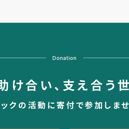
Donation
助け合い、
支え合う
シックの活動に
寄付で参加しま