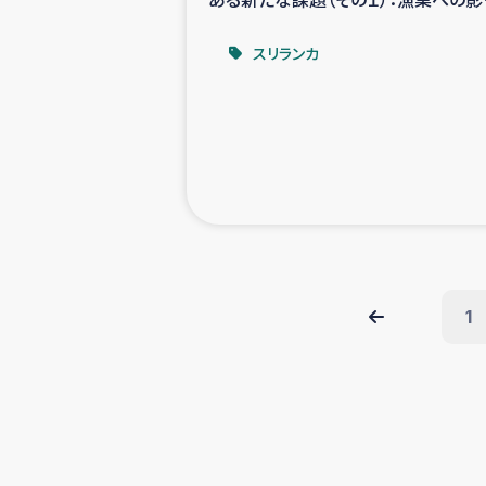
－
スリランカ
1