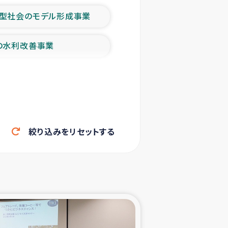
型社会のモデル形成事業
の水利改善事業
農業の支援事業
洪水被災者支援
絞り込みをリセットする
帰還民の生活再建支援
ェシの地震・津波被災者支援
ャフナ県干物事業
部洪水被災者支援