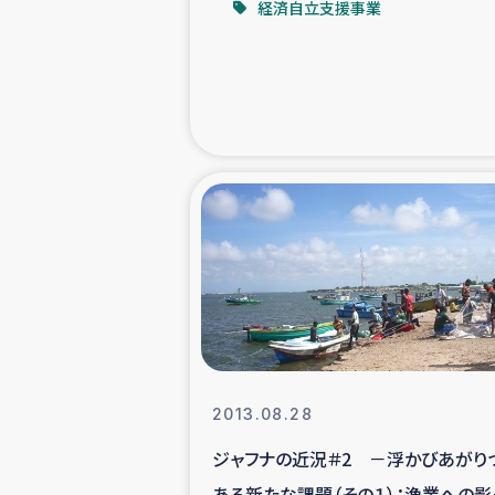
経済自立支援事業
緊急
民
トルコ・シリ
コーヒ
ベイルート大
アグロフォレス
2013.08.28
ジャフナの近況＃2 －浮かびあがり
ある新たな課題（その１）：漁業への影