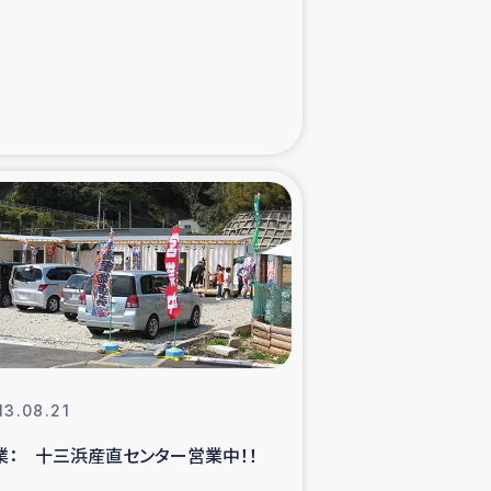
た子どもの栄養改善事業
べる
模紅茶農家支援
でのコーヒー畑改善事業
計向上支援
13.08.21
業： 十三浜産直センター営業中！！