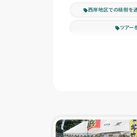
西岸地区での植樹を
ツアー
緊急
東ティモー
カカオ生
トルコにおける
スリランカ ムライテ
スリランカ