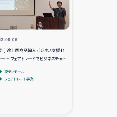
支援事業
NITAによる食品加工事業
13.09.06
報告] 途上国商品輸入ビジネス支援セ
島地震 緊急支援
ナー ～フェアトレードでビジネスチャン
ー緊急支援
を～
東ティモール
フェアトレード事業
グローブ植林活動
おける緊急支援
・レバノン人への農業支援