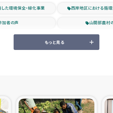
通した環境保全・緑化事業
西岸地区における循環
参加者の声
山間部農村
救援の時代
森林保全型
もっと見る
ル豪雨緊急支援
大雨による
産者支援事業
シリア国内避難民・
シリア難民支援事業
インドネシア中部 スラウ
ィブ県帰還民の生活再建支援
スリランカ ジ
 緊急人道支援
スリランカ南