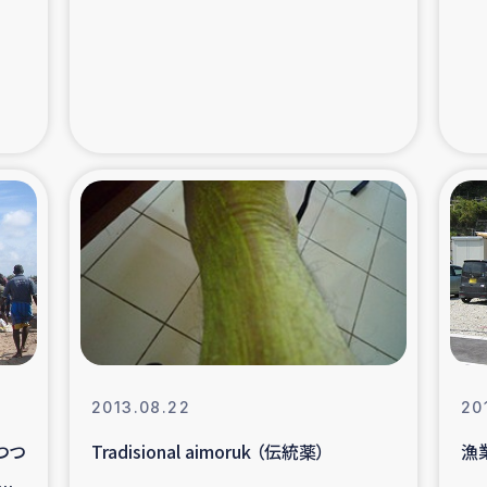
支援事業
女性の生計向上を通じ
際教育
食
ア地震被災者支援
デニヤヤ小規
ー生産者支援
アイナロ県マウベシ郡
規模爆発被災者支援
女性の生
トリー（カカオ）事業
2013.08.22
20
つつ
Tradisional aimoruk （伝統薬）
漁
響