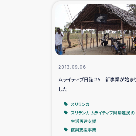
海外ルーツ
石巻市街地
仮設住宅生活
インターン・
2013.09.06
ムライティブ日誌＃5 新事業が始ま
居場
した
ガザ地区にお
スリランカ
スリランカ ムライティブ県帰還民の
ガザ地区における
生活再建支援
復興支援事業
ふりかけ普及と食生