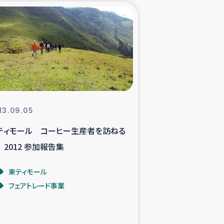
xパルシック
援隊の活動
復興支援
立支援事業
13.09.05
ティモール コーヒー生産者を訪ねる
食料支援と農家生産支援
 2012 参加報告集
緑化を通じた支援事業
東ティモール
フェアトレード事業
女性グループの生計支援
レード事業