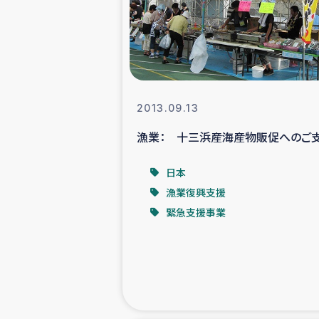
スリランカの南北女性をつ
ェ
民際
2013.09.13
漁業： 十三浜産海産物販促へのご
ガザ
日本
国内避難民への物
漁業復興支援
緊急支援事業
タイ国境ミャン
レバノンでのシリア
レバノンでのシリ