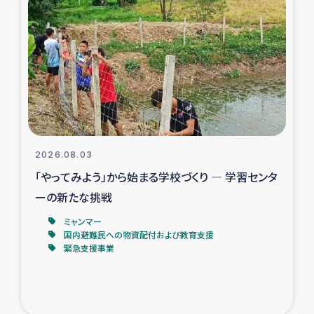
スリランカの南北女性をつなぐサリー・リサイクル・プロ
ジェクト
復興支援事業
民際教育事業
女性グループPIFWANITAによる食品加工事業
2026.08.03
ガザ人道支援
「やってみよう」から始まる学校づくり ― 学習センタ
ーの新たな挑戦
令和6年能登半島地震 緊急支援
ミャンマー
国内避難民への物資配付および教育支援
国内避難民への物資配付および教育支援
緊急支援事業
ミャンマー緊急支援