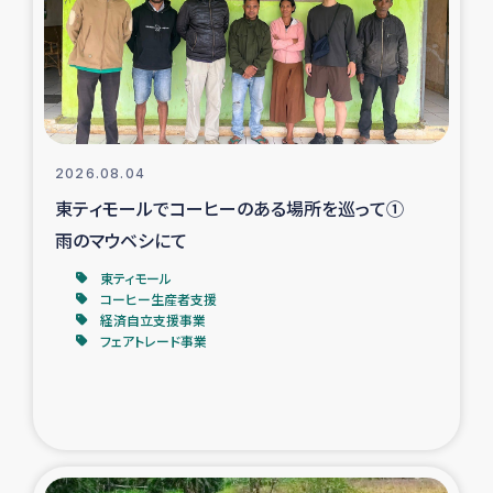
カカオ生産者支援事業
シリア国内避難民・帰還民の生活再建支援
トルコにおけるシリア難民支援事業
2026.08.04
インドネシア中部 スラウェシの地震・津波被災者支援
東ティモールでコーヒーのある場所を巡って①
雨のマウベシにて
スリランカ ムライティブ県帰還民の生活再建支援
東ティモール
コーヒー生産者支援
経済自立支援事業
スリランカ ジャフナ県干物事業
フェアトレード事業
スリランカ 緊急人道支援
スリランカ南部洪水被災者支援