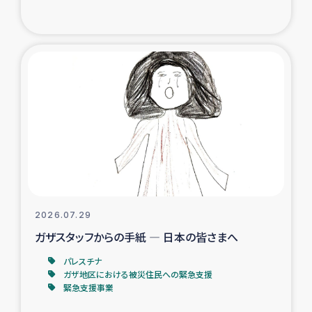
復興応援隊の活動
仮設住宅生活支援・農業復興支援
漁業復興支援
インターン・ボランティア日誌
経済自立支援事業
居場所づくり
2026.07.29
ガザスタッフからの手紙 ― 日本の皆さまへ
ガザ空爆被災者への食料支援と農家生産支援
パレスチナ
ガザ地区における被災住民への緊急支援
ガザ地区における羊の畜産支援
緊急支援事業