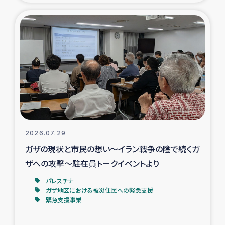
タイ国境ミャンマー移民子ども支援
漁民によるマングローブ植林活動
レバノンでのシリア難民への食糧・越冬支援
レバノンにおける緊急支援
レバノンでのシリア難民への教育支援事業
2026.07.29
レバノンでのシリア難民・レバノン人への農業支援
ガザの現状と市民の想い～イラン戦争の陰で続くガ
ザへの攻撃～駐在員トークイベントより
海外ルーツの市民との共生
パレスチナ
神原ゼミxパルシック
ガザ地区における被災住民への緊急支援
緊急支援事業
石巻市街地在宅被災者支援