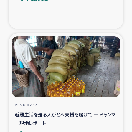
トルコ・シリア地震被災者支援
デニヤヤ小規模紅茶農家支援
コーヒー生産者支援
アイナロ県マウベシ郡でのコーヒー畑改善事業
ベイルート大規模爆発被災者支援
女性の生計向上支援
アグロフォレストリー（カカオ）事業
2026.07.17
避難生活を送る人びとへ支援を届けて ― ミャンマ
ー現地レポート