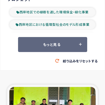
西岸地区での植樹を通した環境保全・緑化事業
西岸地区における循環型社会のモデル形成事業
ツアー参加者の声
もっと見る
山間部農村の水利改善事業
絞り込みをリセットする
緊急救援の時代
森林保全型農業の支援事業
東ティモール豪雨緊急支援
大雨による洪水被災者支援