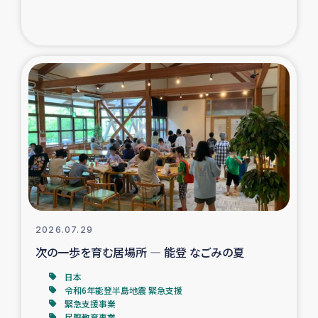
ガザ地区での公園の緑化を通じた支援事業
ガザ地区における被災住民への緊急支援
ガザ地区酪農を通した女性グループの生計支援
ふりかけ普及と食生活改善による栄養改善事業
フェアトレード事業
緊急支援事業
2026.07.29
女性の生計向上を通じた子どもの栄養改善事業
次の一歩を育む居場所 ― 能登 なごみの夏
民際教育
日本
令和6年能登半島地震 緊急支援
緊急支援事業
食べる
民際教育事業