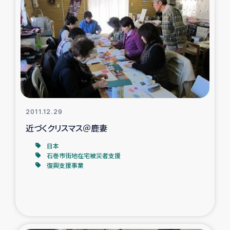
ガザ地区での公園の緑化を通じた支援事業
ガザ地区における被災住民への緊急支援
ガザ地区酪農を通した女性グループの生計支援
ふりかけ普及と食生活改善による栄養改善事業
2011.12.29
フェアトレード事業
近づくクリスマス＠鹿妻
緊急支援事業
日本
石巻市街地在宅被災者支援
復興支援事業
女性の生計向上を通じた子どもの栄養改善事業
民際教育
食べる