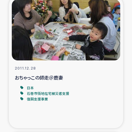
トルコ・シリア地震被災者支援
デニヤヤ小規模紅茶農家支援
コーヒー生産者支援
アイナロ県マウベシ郡でのコーヒー畑改善事業
2011.12.28
ベイルート大規模爆発被災者支援
おちゃっこの師走＠鹿妻
日本
女性の生計向上支援
石巻市街地在宅被災者支援
復興支援事業
アグロフォレストリー（カカオ）事業