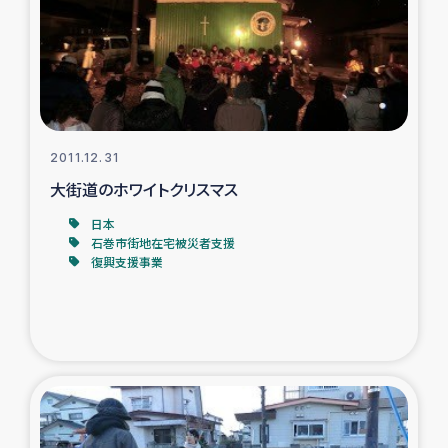
カカオ生産者支援事業
シリア国内避難民・帰還民の生活再建支援
トルコにおけるシリア難民支援事業
2011.12.31
インドネシア中部 スラウェシの地震・津波被災者支援
大街道のホワイトクリスマス
日本
スリランカ ムライティブ県帰還民の生活再建支援
石巻市街地在宅被災者支援
復興支援事業
スリランカ ジャフナ県干物事業
スリランカ 緊急人道支援
スリランカ南部洪水被災者支援