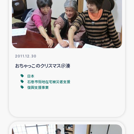
タイ国境ミャンマー移民子ども支援
漁民によるマングローブ植林活動
レバノンでのシリア難民への食糧・越冬支援
レバノンにおける緊急支援
2011.12.30
おちゃっこのクリスマス＠湊
レバノンでのシリア難民への教育支援事業
日本
レバノンでのシリア難民・レバノン人への農業支援
石巻市街地在宅被災者支援
復興支援事業
海外ルーツの市民との共生
神原ゼミxパルシック
石巻市街地在宅被災者支援