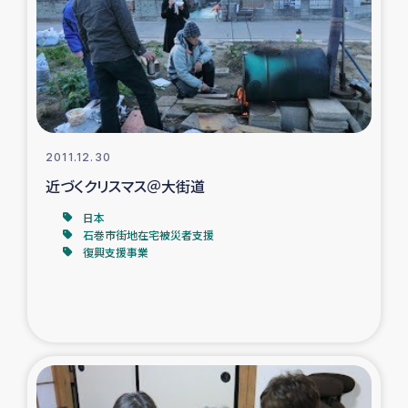
スリランカの南北女性をつなぐサリー・リサイクル・プロ
ジェクト
復興支援事業
民際教育事業
2011.12.30
女性グループPIFWANITAによる食品加工事業
近づくクリスマス＠大街道
日本
ガザ人道支援
石巻市街地在宅被災者支援
復興支援事業
令和6年能登半島地震 緊急支援
国内避難民への物資配付および教育支援
ミャンマー緊急支援