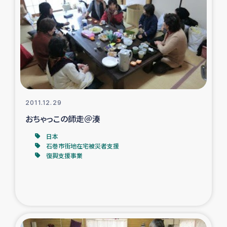
復興応援隊の活動
仮設住宅生活支援・農業復興支援
漁業復興支援
インターン・ボランティア日誌
2011.12.29
おちゃっこの師走＠湊
経済自立支援事業
日本
石巻市街地在宅被災者支援
居場所づくり
復興支援事業
ガザ空爆被災者への食料支援と農家生産支援
ガザ地区における羊の畜産支援