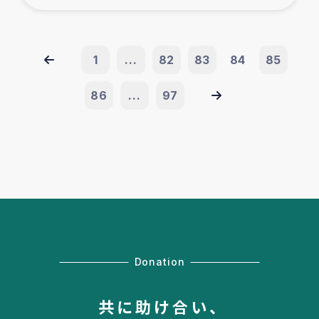
1
...
82
83
84
85
86
...
97
Donation
共に助け合い、