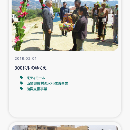
スリランカの南北女性をつなぐサリー・リサイクル・プロ
ジェクト
復興支援事業
民際教育事業
女性グループPIFWANITAによる食品加工事業
2018.02.01
300ドルのゆくえ
ガザ人道支援
東ティモール
山間部農村の水利改善事業
令和6年能登半島地震 緊急支援
復興支援事業
国内避難民への物資配付および教育支援
ミャンマー緊急支援