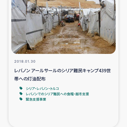
タイ国境ミャンマー移民子ども支援
漁民によるマングローブ植林活動
レバノンでのシリア難民への食糧・越冬支援
レバノンにおける緊急支援
2018.01.30
レバノンでのシリア難民への教育支援事業
レバノン アールサールのシリア難民キャンプ439世
レバノンでのシリア難民・レバノン人への農業支援
帯への灯油配布
シリア・レバノン・トルコ
海外ルーツの市民との共生
レバノンでのシリア難民への食糧・越冬支援
緊急支援事業
神原ゼミxパルシック
石巻市街地在宅被災者支援