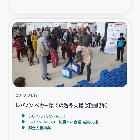
ガザ地区での公園の緑化を通じた支援事業
ガザ地区における被災住民への緊急支援
ガザ地区酪農を通した女性グループの生計支援
ふりかけ普及と食生活改善による栄養改善事業
フェアトレード事業
緊急支援事業
2018.01.19
女性の生計向上を通じた子どもの栄養改善事業
レバノン ベカー県での越冬支援（灯油配布）
シリア・レバノン・トルコ
民際教育
レバノンでのシリア難民への食糧・越冬支援
緊急支援事業
食べる