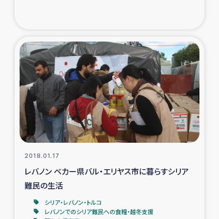
トルコ・シリア地震被災者支援
デニヤヤ小規模紅茶農家支援
コーヒー生産者支援
アイナロ県マウベシ郡でのコーヒー畑改善事業
ベイルート大規模爆発被災者支援
女性の生計向上支援
2018.01.17
レバノン ベカー県バル・エリヤス市に暮らすシリア
アグロフォレストリー（カカオ）事業
難民の生活
シリア・レバノン・トルコ
レバノンでのシリア難民への食糧・越冬支援