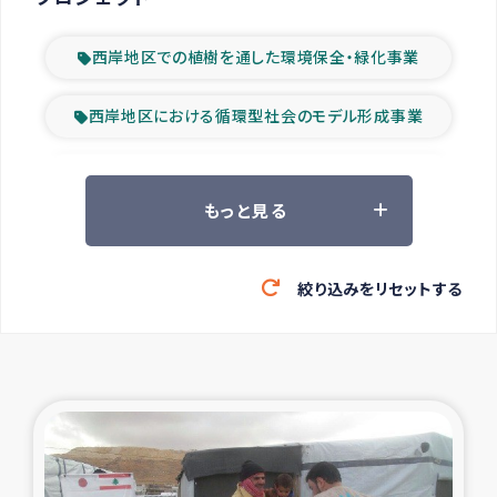
西岸地区での植樹を通した環境保全・緑化事業
西岸地区における循環型社会のモデル形成事業
ツアー参加者の声
もっと見る
山間部農村の水利改善事業
絞り込みをリセットする
緊急救援の時代
森林保全型農業の支援事業
東ティモール豪雨緊急支援
大雨による洪水被災者支援