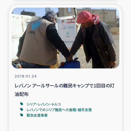
復興応援隊の活動
仮設住宅生活支援・農業復興支援
漁業復興支援
インターン・ボランティア日誌
経済自立支援事業
2018.01.24
レバノン アールサールの難民キャンプで1回目の灯
居場所づくり
油配布
ガザ空爆被災者への食料支援と農家生産支援
シリア・レバノン・トルコ
レバノンでのシリア難民への食糧・越冬支援
緊急支援事業
ガザ地区における羊の畜産支援