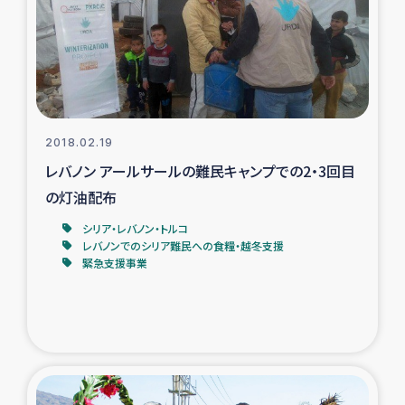
カカオ生産者支援事業
シリア国内避難民・帰還民の生活再建支援
トルコにおけるシリア難民支援事業
2018.02.19
インドネシア中部 スラウェシの地震・津波被災者支援
レバノン アールサールの難民キャンプでの2・3回目
の灯油配布
スリランカ ムライティブ県帰還民の生活再建支援
シリア・レバノン・トルコ
レバノンでのシリア難民への食糧・越冬支援
緊急支援事業
スリランカ ジャフナ県干物事業
スリランカ 緊急人道支援
スリランカ南部洪水被災者支援