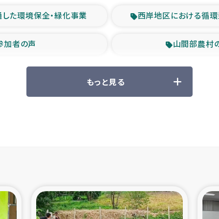
通した環境保全・緑化事業
西岸地区における循環
参加者の声
山間部農村
救援の時代
森林保全型
もっと見る
ル豪雨緊急支援
大雨による
産者支援事業
シリア国内避難民・
シリア難民支援事業
インドネシア中部 スラウ
ィブ県帰還民の生活再建支援
スリランカ ジ
 緊急人道支援
スリランカ南