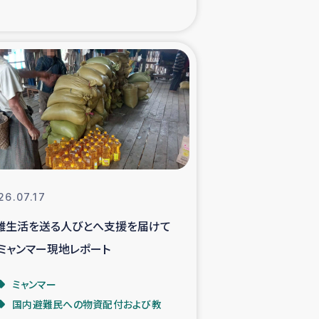
xパルシック
援隊の活動
復興支援
立支援事業
食料支援と農家生産支援
26.07.17
難生活を送る人びとへ支援を届けて
緑化を通じた支援事業
 ミャンマー現地レポート
女性グループの生計支援
ミャンマー
国内避難民への物資配付および教
レード事業