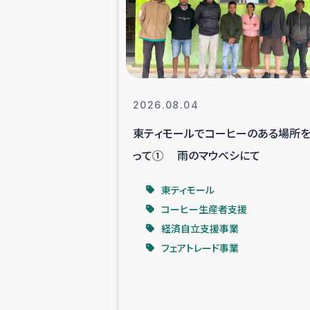
スリランカの南北女性をつ
ェ
民際
2026.08.04
東ティモールでコーヒーのある場所
ガザ
って① 雨のマウベシにて
国内避難民への物
東ティモール
コーヒー生産者支援
タイ国境ミャン
経済自立支援事業
フェアトレード事業
レバノンでのシリア
レバノンでのシリ