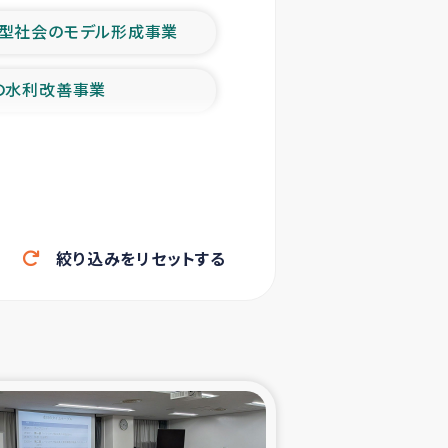
型社会のモデル形成事業
の水利改善事業
農業の支援事業
洪水被災者支援
絞り込みをリセットする
帰還民の生活再建支援
ェシの地震・津波被災者支援
ャフナ県干物事業
部洪水被災者支援