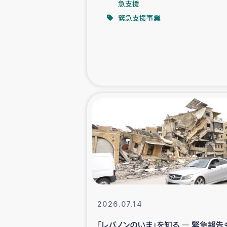
急支援
緊急支援事業
緊急
民
トルコ・シリ
コーヒ
ベイルート大
アグロフォレス
2026.07.14
「レバノンのいま」を知る ― 緊急報告