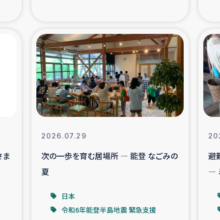
の市民との共生
神原ゼミ
在宅被災者支援
復興応
支援・農業復興支援
漁業
ボランティア日誌
経済自
所づくり
ガザ空爆被災者への
2026.07.29
20
さま
次の一歩を育む居場所 ― 能登 なごみの
避
ける羊の畜産支援
ガザ地区での公園の
夏
―
被災住民への緊急支援
ガザ地区酪農を通した
日本
令和6年能登半島地震 緊急支援
活改善による栄養改善事業
フェアト