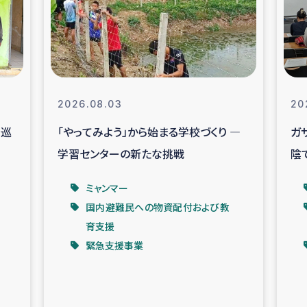
なぐサリー・リサイクル・プロジ
復興
クト
教育事業
女性グループPIFWA
2026.08.03
20
を巡
「やってみよう」から始まる学校づくり ―
ガ
人道支援
令和6年能登半
学習センターの新たな挑戦
陰
資配付および教育支援
ミャンマ
ベ
ミャンマー
国内避難民への物資配付および教
マー移民子ども支援
漁民によるマン
育支援
緊急支援事業
難民への食糧・越冬支援
レバノンに
ア難民への教育支援事業
レバノンでのシリア難民