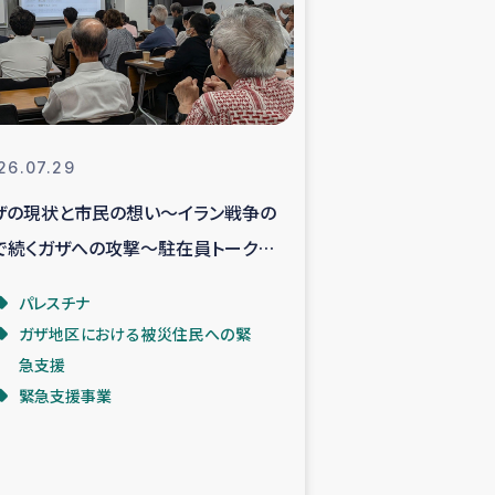
支援事業
NITAによる食品加工事業
26.07.29
ザの現状と市民の想い～イラン戦争の
島地震 緊急支援
で続くガザへの攻撃～駐在員トークイ
ー緊急支援
ントより
パレスチナ
ガザ地区における被災住民への緊
グローブ植林活動
急支援
緊急支援事業
おける緊急支援
・レバノン人への農業支援