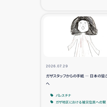
海外ルーツ
石巻市街地
仮設住宅生活
インターン・
居場
2026.07.29
ガザスタッフからの手紙 ― 日本の皆
ガザ地区にお
へ
ガザ地区における
パレスチナ
ガザ地区における被災住民への緊
ふりかけ普及と食生