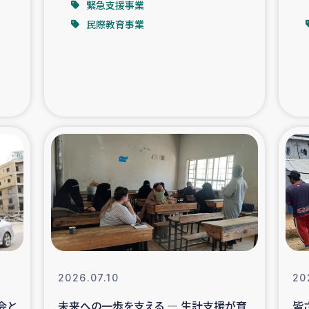
緊急支援事業
民際教育事業
支援事業
女性の生計向上を通じ
際教育
食
ア地震被災者支援
デニヤヤ小規
ー生産者支援
アイナロ県マウベシ郡
規模爆発被災者支援
女性の生
トリー（カカオ）事業
2026.07.10
20
会と
未来への一歩を支える ― 生計支援が育
皆