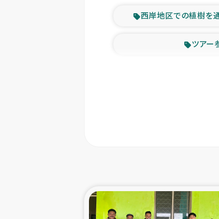
西岸地区での植樹を
ツアー
緊急
東ティモー
カカオ生
トルコにおける
スリランカ ムライテ
スリランカ