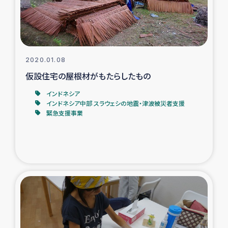
復興応援隊の活動
仮設住宅生活支援・農業復興支援
2020.01.08
漁業復興支援
仮設住宅の屋根材がもたらしたもの
インドネシア
インターン・ボランティア日誌
インドネシア中部 スラウェシの地震・津波被災者支援
緊急支援事業
経済自立支援事業
居場所づくり
ガザ空爆被災者への食料支援と農家生産支援
ガザ地区における羊の畜産支援