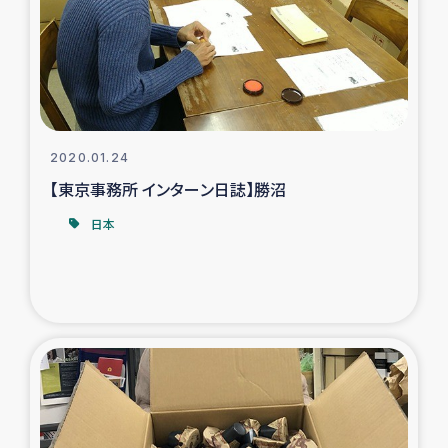
カカオ生産者支援事業
シリア国内避難民・帰還民の生活再建支援
トルコにおけるシリア難民支援事業
2020.01.24
インドネシア中部 スラウェシの地震・津波被災者支援
【東京事務所 インターン日誌】勝沼
日本
スリランカ ムライティブ県帰還民の生活再建支援
スリランカ ジャフナ県干物事業
スリランカ 緊急人道支援
スリランカ南部洪水被災者支援