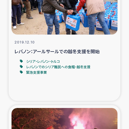
トルコ・シリア地震被災者支援
デニヤヤ小規模紅茶農家支援
コーヒー生産者支援
2019.12.10
レバノン：アールサールでの越冬支援を開始
アイナロ県マウベシ郡でのコーヒー畑改善事業
シリア・レバノン・トルコ
レバノンでのシリア難民への食糧・越冬支援
緊急支援事業
ベイルート大規模爆発被災者支援
女性の生計向上支援
アグロフォレストリー（カカオ）事業