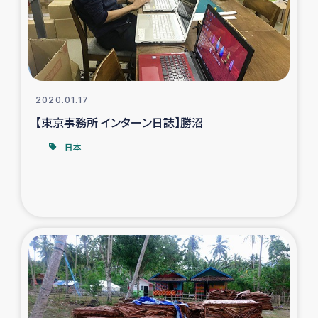
タイ国境ミャンマー移民子ども支援
漁民によるマングローブ植林活動
レバノンでのシリア難民への食糧・越冬支援
2020.01.17
レバノンにおける緊急支援
【東京事務所 インターン日誌】勝沼
日本
レバノンでのシリア難民への教育支援事業
レバノンでのシリア難民・レバノン人への農業支援
海外ルーツの市民との共生
神原ゼミxパルシック
石巻市街地在宅被災者支援