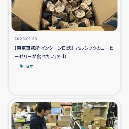
スリランカの南北女性をつなぐサリー・リサイクル・プロ
ジェクト
復興支援事業
2020.01.23
民際教育事業
【東京事務所 インターン日誌】「パルシックのコーヒ
女性グループPIFWANITAによる食品加工事業
ーゼリーが食べたい」外山
日本
ガザ人道支援
令和6年能登半島地震 緊急支援
国内避難民への物資配付および教育支援
ミャンマー緊急支援