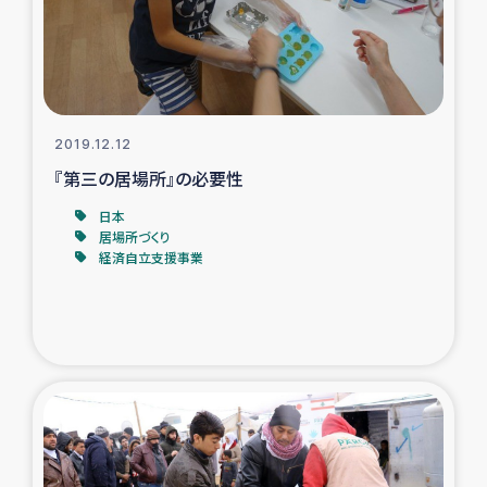
ガザ地区での公園の緑化を通じた支援事業
ガザ地区における被災住民への緊急支援
ガザ地区酪農を通した女性グループの生計支援
2019.12.12
『第三の居場所』の必要性
ふりかけ普及と食生活改善による栄養改善事業
日本
居場所づくり
フェアトレード事業
経済自立支援事業
緊急支援事業
女性の生計向上を通じた子どもの栄養改善事業
民際教育
食べる