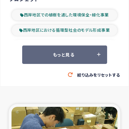
西岸地区での植樹を通した環境保全・緑化事業
西岸地区における循環型社会のモデル形成事業
ツアー参加者の声
もっと見る
山間部農村の水利改善事業
絞り込みをリセットする
緊急救援の時代
森林保全型農業の支援事業
東ティモール豪雨緊急支援
大雨による洪水被災者支援