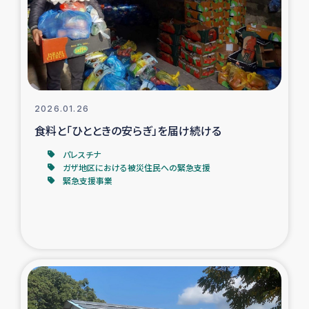
カカオ生産者支援事業
シリア国内避難民・帰還民の生活再建支援
トルコにおけるシリア難民支援事業
2026.01.26
インドネシア中部 スラウェシの地震・津波被災者支援
食料と「ひとときの安らぎ」を届け続ける
パレスチナ
スリランカ ムライティブ県帰還民の生活再建支援
ガザ地区における被災住民への緊急支援
緊急支援事業
スリランカ ジャフナ県干物事業
スリランカ 緊急人道支援
スリランカ南部洪水被災者支援