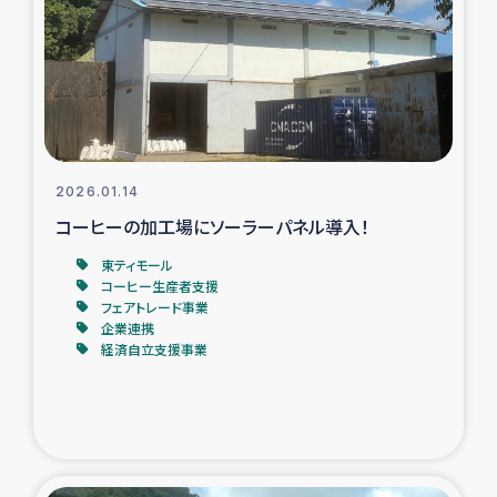
スリランカの南北女性をつなぐサリー・リサイクル・プロ
ジェクト
復興支援事業
民際教育事業
2026.01.14
女性グループPIFWANITAによる食品加工事業
コーヒーの加工場にソーラーパネル導入！
東ティモール
ガザ人道支援
コーヒー生産者支援
フェアトレード事業
令和6年能登半島地震 緊急支援
企業連携
経済自立支援事業
国内避難民への物資配付および教育支援
ミャンマー緊急支援