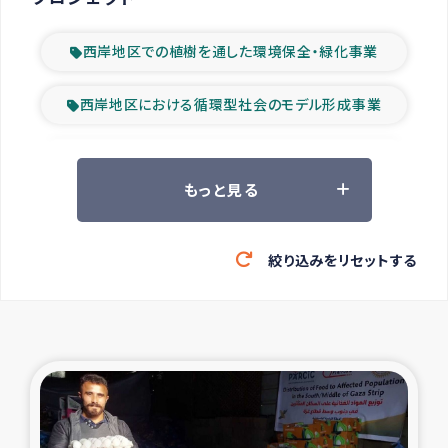
西岸地区での植樹を通した環境保全・緑化事業
西岸地区における循環型社会のモデル形成事業
ツアー参加者の声
もっと見る
山間部農村の水利改善事業
絞り込みをリセットする
緊急救援の時代
森林保全型農業の支援事業
東ティモール豪雨緊急支援
大雨による洪水被災者支援