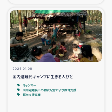
ガザ地区での公園の緑化を通じた支援事業
ガザ地区における被災住民への緊急支援
ガザ地区酪農を通した女性グループの生計支援
ふりかけ普及と食生活改善による栄養改善事業
フェアトレード事業
2026.01.08
緊急支援事業
国内避難民キャンプに生きる人びと
女性の生計向上を通じた子どもの栄養改善事業
ミャンマー
国内避難民への物資配付および教育支援
緊急支援事業
民際教育
食べる