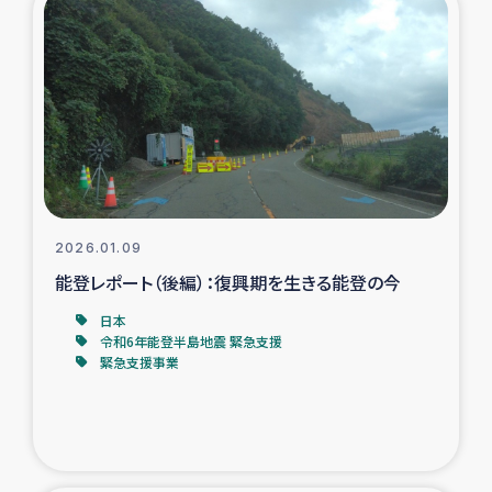
タイ国境ミャンマー移民子ども支援
漁民によるマングローブ植林活動
レバノンでのシリア難民への食糧・越冬支援
レバノンにおける緊急支援
レバノンでのシリア難民への教育支援事業
2026.01.09
能登レポート（後編）：復興期を生きる能登の今
レバノンでのシリア難民・レバノン人への農業支援
日本
令和6年能登半島地震 緊急支援
海外ルーツの市民との共生
緊急支援事業
神原ゼミxパルシック
石巻市街地在宅被災者支援