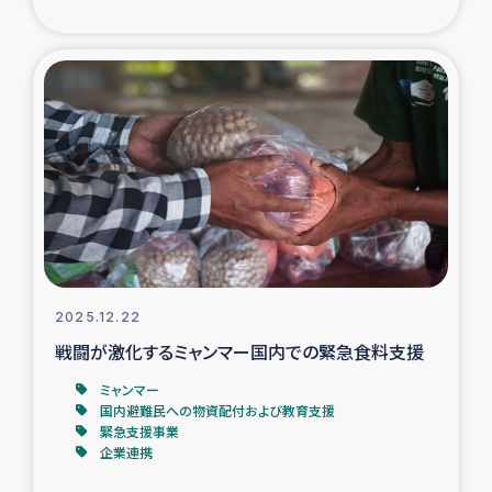
トルコ・シリア地震被災者支援
デニヤヤ小規模紅茶農家支援
コーヒー生産者支援
アイナロ県マウベシ郡でのコーヒー畑改善事業
ベイルート大規模爆発被災者支援
2025.12.22
女性の生計向上支援
戦闘が激化するミャンマー国内での緊急食料支援
ミャンマー
アグロフォレストリー（カカオ）事業
国内避難民への物資配付および教育支援
緊急支援事業
企業連携