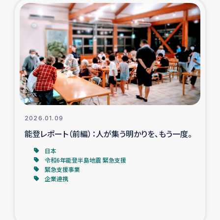
復興応援隊の活動
仮設住宅生活支援・農業復興支援
漁業復興支援
インターン・ボランティア日誌
2026.01.09
経済自立支援事業
能登レポート（前編）：人が集う明かりを、もう一度。
居場所づくり
日本
令和6年能登半島地震 緊急支援
緊急支援事業
ガザ空爆被災者への食料支援と農家生産支援
企業連携
ガザ地区における羊の畜産支援