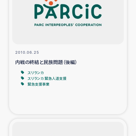
スリランカの南北女性をつなぐサリー・リサイクル・プロ
ジェクト
復興支援事業
民際教育事業
2010.06.25
女性グループPIFWANITAによる食品加工事業
内戦の終結と民族問題（後編）
スリランカ
ガザ人道支援
スリランカ 緊急人道支援
緊急支援事業
令和6年能登半島地震 緊急支援
国内避難民への物資配付および教育支援
ミャンマー緊急支援