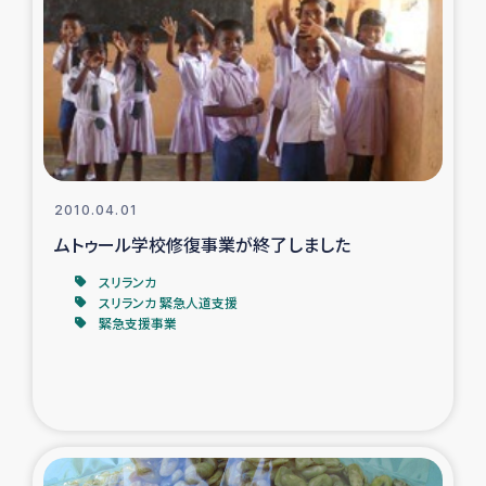
トルコ・シリア地震被災者支援
デニヤヤ小規模紅茶農家支援
コーヒー生産者支援
2010.04.01
アイナロ県マウベシ郡でのコーヒー畑改善事業
ムトゥール学校修復事業が終了しました
ベイルート大規模爆発被災者支援
スリランカ
スリランカ 緊急人道支援
緊急支援事業
女性の生計向上支援
アグロフォレストリー（カカオ）事業