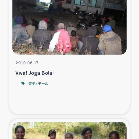
復興応援隊の活動
仮設住宅生活支援・農業復興支援
漁業復興支援
インターン・ボランティア日誌
2010.06.17
Viva! Joga Bola!
経済自立支援事業
東ティモール
居場所づくり
ガザ空爆被災者への食料支援と農家生産支援
ガザ地区における羊の畜産支援