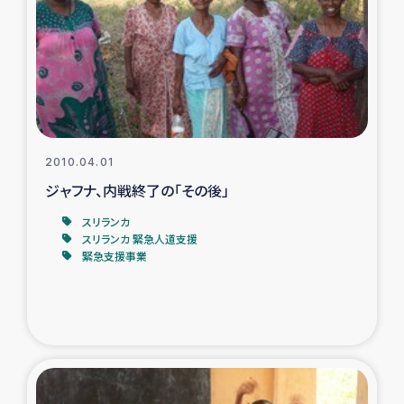
ガザ地区での公園の緑化を通じた支援事業
ガザ地区における被災住民への緊急支援
ガザ地区酪農を通した女性グループの生計支援
ふりかけ普及と食生活改善による栄養改善事業
2010.04.01
ジャフナ、内戦終了の「その後」
フェアトレード事業
スリランカ
スリランカ 緊急人道支援
緊急支援事業
緊急支援事業
女性の生計向上を通じた子どもの栄養改善事業
民際教育
食べる