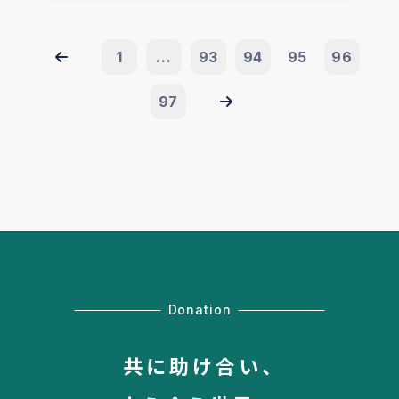
1
...
93
94
95
96
97
Donation
共に助け合い、