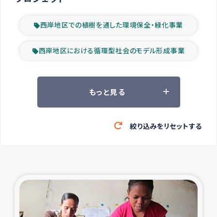
西岸地区での植樹を通した環境保全・緑化事業
西岸地区における循環型社会のモデル形成事業
ツアー参加者の声
もっと見る
山間部農村の水利改善事業
絞り込みをリセットする
緊急救援の時代
森林保全型農業の支援事業
東ティモール豪雨緊急支援
大雨による洪水被災者支援