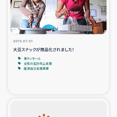
カカオ生産者支援事業
シリア国内避難民・帰還民の生活再建支援
トルコにおけるシリア難民支援事業
2010.07.01
インドネシア中部 スラウェシの地震・津波被災者支援
大豆スナックが商品化されました！
東ティモール
スリランカ ムライティブ県帰還民の生活再建支援
女性の生計向上支援
経済自立支援事業
スリランカ ジャフナ県干物事業
スリランカ 緊急人道支援
スリランカ南部洪水被災者支援