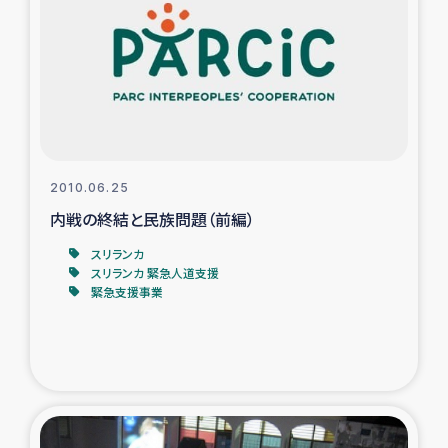
タイ国境ミャンマー移民子ども支援
漁民によるマングローブ植林活動
レバノンでのシリア難民への食糧・越冬支援
レバノンにおける緊急支援
2010.06.25
内戦の終結と民族問題（前編）
レバノンでのシリア難民への教育支援事業
スリランカ
レバノンでのシリア難民・レバノン人への農業支援
スリランカ 緊急人道支援
緊急支援事業
海外ルーツの市民との共生
神原ゼミxパルシック
石巻市街地在宅被災者支援