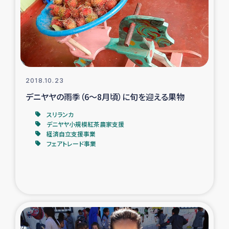
カカオ生産者支援事業
シリア国内避難民・帰還民の生活再建支援
トルコにおけるシリア難民支援事業
2018.10.23
インドネシア中部 スラウェシの地震・津波被災者支援
デニヤヤの雨季（6～8月頃）に旬を迎える果物
スリランカ
スリランカ ムライティブ県帰還民の生活再建支援
デニヤヤ小規模紅茶農家支援
経済自立支援事業
フェアトレード事業
スリランカ ジャフナ県干物事業
スリランカ 緊急人道支援
スリランカ南部洪水被災者支援