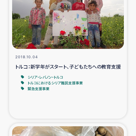
タイ国境ミャンマー移民子ども支援
漁民によるマングローブ植林活動
レバノンでのシリア難民への食糧・越冬支援
レバノンにおける緊急支援
2018.10.04
トルコ：新学年がスタート、子どもたちへの教育支援
レバノンでのシリア難民への教育支援事業
シリア・レバノン・トルコ
レバノンでのシリア難民・レバノン人への農業支援
トルコにおけるシリア難民支援事業
緊急支援事業
海外ルーツの市民との共生
神原ゼミxパルシック
石巻市街地在宅被災者支援