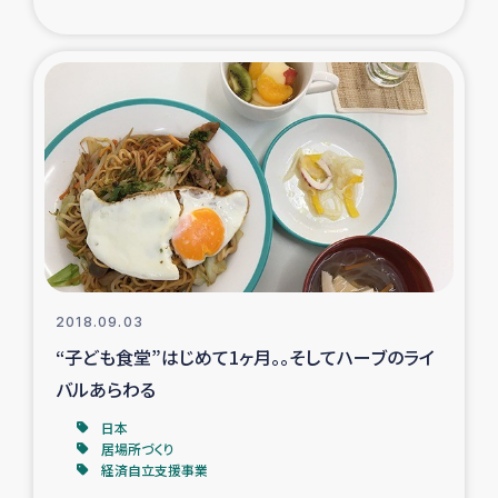
トルコ・シリア地震被災者支援
デニヤヤ小規模紅茶農家支援
コーヒー生産者支援
アイナロ県マウベシ郡でのコーヒー畑改善事業
ベイルート大規模爆発被災者支援
2018.09.03
女性の生計向上支援
“子ども食堂”はじめて1ヶ月。。そしてハーブのライ
バルあらわる
アグロフォレストリー（カカオ）事業
日本
居場所づくり
経済自立支援事業