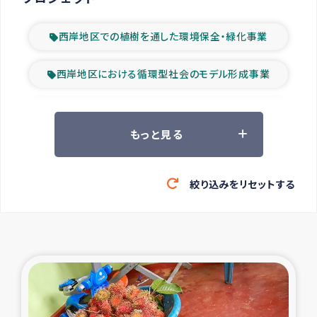
西岸地区での植樹を通した環境保全・緑化事業
西岸地区における循環型社会のモデル形成事業
ツアー参加者の声
もっと見る
山間部農村の水利改善事業
絞り込みをリセットする
緊急救援の時代
森林保全型農業の支援事業
東ティモール豪雨緊急支援
大雨による洪水被災者支援