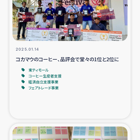
カカオ生産者支援事業
シリア国内避難民・帰還民の生活再建支援
トルコにおけるシリア難民支援事業
2025.01.14
インドネシア中部 スラウェシの地震・津波被災者支援
コカマウのコーヒー、品評会で堂々の1位と2位に
東ティモール
スリランカ ムライティブ県帰還民の生活再建支援
コーヒー生産者支援
経済自立支援事業
フェアトレード事業
スリランカ ジャフナ県干物事業
スリランカ 緊急人道支援
スリランカ南部洪水被災者支援