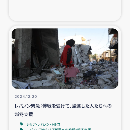
ガザ地区での公園の緑化を通じた支援事業
ガザ地区における被災住民への緊急支援
ガザ地区酪農を通した女性グループの生計支援
ふりかけ普及と食生活改善による栄養改善事業
フェアトレード事業
緊急支援事業
女性の生計向上を通じた子どもの栄養改善事業
2024.12.20
レバノン緊急：停戦を受けて、帰還した人たちへの
民際教育
越冬支援
シリア・レバノン・トルコ
食べる
レバノンでのシリア難民への食糧・越冬支援