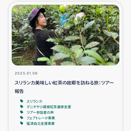
復興応援隊の活動
仮設住宅生活支援・農業復興支援
漁業復興支援
インターン・ボランティア日誌
経済自立支援事業
2025.01.06
スリランカ美味しい紅茶の故郷を訪ねる旅：ツアー
居場所づくり
報告
スリランカ
ガザ空爆被災者への食料支援と農家生産支援
デニヤヤ小規模紅茶農家支援
ツアー参加者の声
フェアトレード事業
ガザ地区における羊の畜産支援
経済自立支援事業