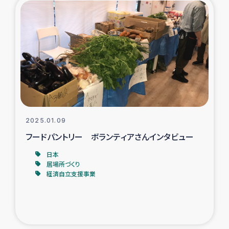
タイ国境ミャンマー移民子ども支援
漁民によるマングローブ植林活動
レバノンでのシリア難民への食糧・越冬支援
レバノンにおける緊急支援
レバノンでのシリア難民への教育支援事業
2025.01.09
フードパントリー ボランティアさんインタビュー
レバノンでのシリア難民・レバノン人への農業支援
日本
居場所づくり
海外ルーツの市民との共生
経済自立支援事業
神原ゼミxパルシック
石巻市街地在宅被災者支援