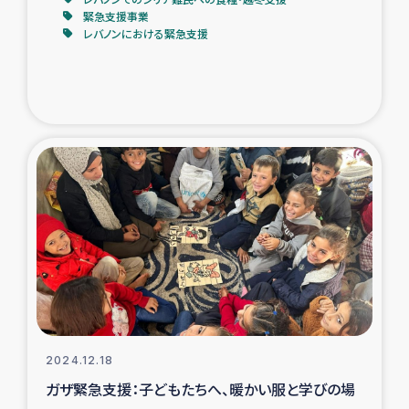
緊急支援事業
レバノンにおける緊急支援
トルコ・シリア地震被災者支援
デニヤヤ小規模紅茶農家支援
コーヒー生産者支援
アイナロ県マウベシ郡でのコーヒー畑改善事業
ベイルート大規模爆発被災者支援
女性の生計向上支援
アグロフォレストリー（カカオ）事業
2024.12.18
ガザ緊急支援：子どもたちへ、暖かい服と学びの場