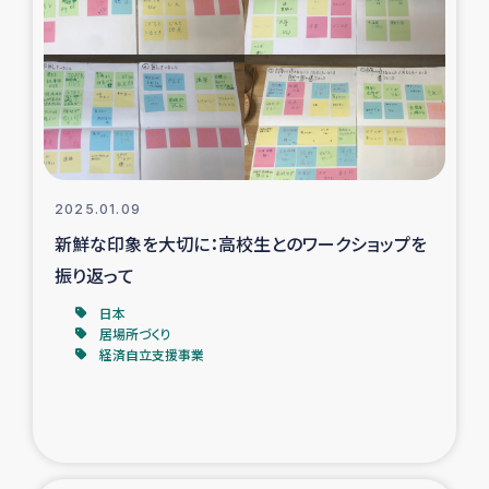
スリランカの南北女性をつなぐサリー・リサイクル・プロ
ジェクト
復興支援事業
民際教育事業
女性グループPIFWANITAによる食品加工事業
2025.01.09
新鮮な印象を大切に：高校生とのワークショップを
ガザ人道支援
振り返って
日本
令和6年能登半島地震 緊急支援
居場所づくり
経済自立支援事業
国内避難民への物資配付および教育支援
ミャンマー緊急支援