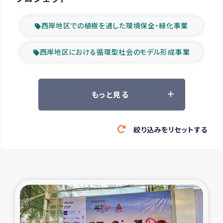
西岸地区での植樹を通した環境保全・緑化事業
西岸地区における循環型社会のモデル形成事業
ツアー参加者の声
もっと見る
山間部農村の水利改善事業
絞り込みをリセットする
緊急救援の時代
森林保全型農業の支援事業
東ティモール豪雨緊急支援
大雨による洪水被災者支援