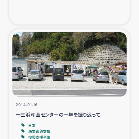
トルコ・シリア地震被災者支援
デニヤヤ小規模紅茶農家支援
コーヒー生産者支援
アイナロ県マウベシ郡でのコーヒー畑改善事業
ベイルート大規模爆発被災者支援
女性の生計向上支援
2014.01.16
アグロフォレストリー（カカオ）事業
十三浜産直センターの一年を振り返って
日本
漁業復興支援
復興支援事業