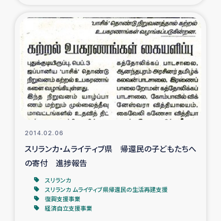
復興応援隊の活動
仮設住宅生活支援・農業復興支援
漁業復興支援
インターン・ボランティア日誌
経済自立支援事業
2014.02.06
スリランカ・ムライティブ県 帰還民の子どもたちへ
居場所づくり
の寄付 進捗報告
ガザ空爆被災者への食料支援と農家生産支援
スリランカ
スリランカ ムライティブ県帰還民の生活再建支援
復興支援事業
ガザ地区における羊の畜産支援
経済自立支援事業