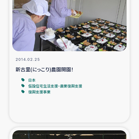
スリランカの南北女性をつなぐサリー・リサイクル・プロ
ジェクト
復興支援事業
民際教育事業
女性グループPIFWANITAによる食品加工事業
2014.02.25
新古里(にっこり)農園開園！
ガザ人道支援
日本
仮設住宅生活支援・農業復興支援
令和6年能登半島地震 緊急支援
復興支援事業
国内避難民への物資配付および教育支援
ミャンマー緊急支援