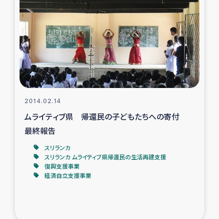
タイ国境ミャンマー移民子ども支援
漁民によるマングローブ植林活動
レバノンでのシリア難民への食糧・越冬支援
レバノンにおける緊急支援
2014.02.14
レバノンでのシリア難民への教育支援事業
ムライティブ県 帰還民の子どもたちへの寄付
最終報告
レバノンでのシリア難民・レバノン人への農業支援
スリランカ
スリランカ ムライティブ県帰還民の生活再建支援
海外ルーツの市民との共生
復興支援事業
経済自立支援事業
神原ゼミxパルシック
石巻市街地在宅被災者支援