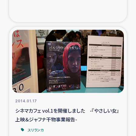
ガザ地区での公園の緑化を通じた支援事業
ガザ地区における被災住民への緊急支援
ガザ地区酪農を通した女性グループの生計支援
ふりかけ普及と食生活改善による栄養改善事業
フェアトレード事業
緊急支援事業
女性の生計向上を通じた子どもの栄養改善事業
2014.01.17
シネマカフェ vol.1を開催しました -『やさしい女』
民際教育
上映＆ジャフナ干物事業報告-
スリランカ
食べる