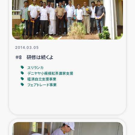
カカオ生産者支援事業
シリア国内避難民・帰還民の生活再建支援
トルコにおけるシリア難民支援事業
2014.03.05
インドネシア中部 スラウェシの地震・津波被災者支援
＃8 研修は続くよ
スリランカ
スリランカ ムライティブ県帰還民の生活再建支援
デニヤヤ小規模紅茶農家支援
経済自立支援事業
フェアトレード事業
スリランカ ジャフナ県干物事業
スリランカ 緊急人道支援
スリランカ南部洪水被災者支援