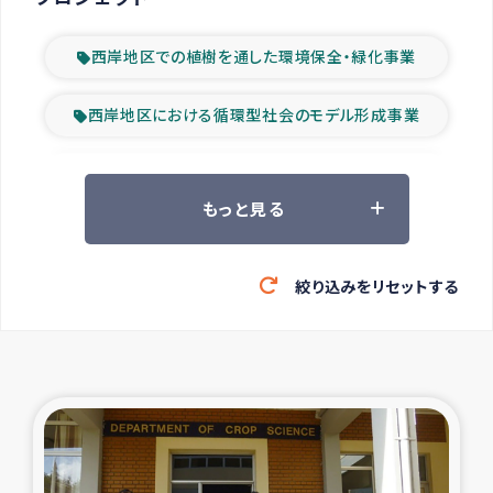
西岸地区での植樹を通した環境保全・緑化事業
西岸地区における循環型社会のモデル形成事業
ツアー参加者の声
もっと見る
山間部農村の水利改善事業
絞り込みをリセットする
緊急救援の時代
森林保全型農業の支援事業
東ティモール豪雨緊急支援
大雨による洪水被災者支援