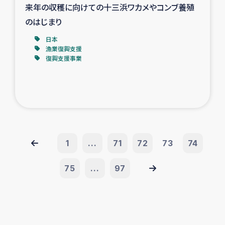
来年の収穫に向けての十三浜ワカメやコンブ養殖
のはじまり
日本
漁業復興支援
復興支援事業
1
...
71
72
73
74
75
...
97