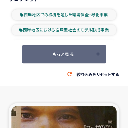
西岸地区での植樹を通した環境保全・緑化事業
西岸地区における循環型社会のモデル形成事業
ツアー参加者の声
もっと見る
山間部農村の水利改善事業
絞り込みをリセットする
緊急救援の時代
森林保全型農業の支援事業
東ティモール豪雨緊急支援
大雨による洪水被災者支援