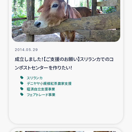
タイ国境ミャンマー移民子ども支援
漁民によるマングローブ植林活動
レバノンでのシリア難民への食糧・越冬支援
レバノンにおける緊急支援
2014.05.29
成立しました！【ご支援のお願い】スリランカでのコ
レバノンでのシリア難民への教育支援事業
ンポストセンターを作りたい！
スリランカ
レバノンでのシリア難民・レバノン人への農業支援
デニヤヤ小規模紅茶農家支援
経済自立支援事業
フェアトレード事業
海外ルーツの市民との共生
神原ゼミxパルシック
石巻市街地在宅被災者支援