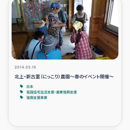
復興応援隊の活動
仮設住宅生活支援・農業復興支援
漁業復興支援
インターン・ボランティア日誌
2014.05.15
経済自立支援事業
北上・新古里（にっこり）農園～春のイベント開催～
日本
居場所づくり
仮設住宅生活支援・農業復興支援
復興支援事業
ガザ空爆被災者への食料支援と農家生産支援
ガザ地区における羊の畜産支援