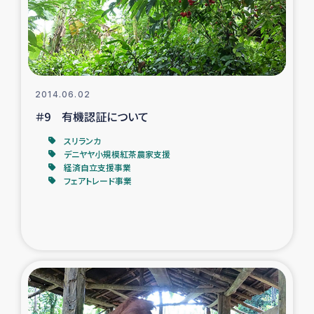
スリランカの南北女性をつなぐサリー・リサイクル・プロ
ジェクト
復興支援事業
2014.06.02
民際教育事業
＃9 有機認証について
女性グループPIFWANITAによる食品加工事業
スリランカ
デニヤヤ小規模紅茶農家支援
経済自立支援事業
ガザ人道支援
フェアトレード事業
令和6年能登半島地震 緊急支援
国内避難民への物資配付および教育支援
ミャンマー緊急支援