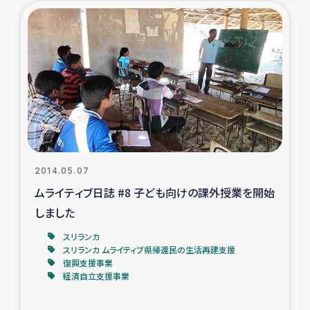
ガザ地区での公園の緑化を通じた支援事業
ガザ地区における被災住民への緊急支援
ガザ地区酪農を通した女性グループの生計支援
ふりかけ普及と食生活改善による栄養改善事業
フェアトレード事業
2014.05.07
ムライティブ日誌 #8 子ども向けの課外授業を開始
緊急支援事業
しました
女性の生計向上を通じた子どもの栄養改善事業
スリランカ
スリランカ ムライティブ県帰還民の生活再建支援
復興支援事業
民際教育
経済自立支援事業
食べる