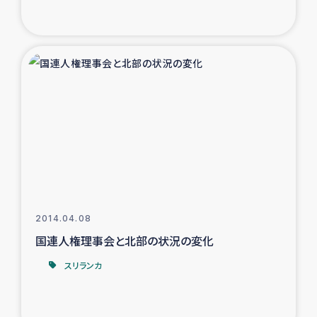
トルコ・シリア地震被災者支援
デニヤヤ小規模紅茶農家支援
コーヒー生産者支援
アイナロ県マウベシ郡でのコーヒー畑改善事業
ベイルート大規模爆発被災者支援
女性の生計向上支援
2014.04.08
国連人権理事会と北部の状況の変化
アグロフォレストリー（カカオ）事業
スリランカ