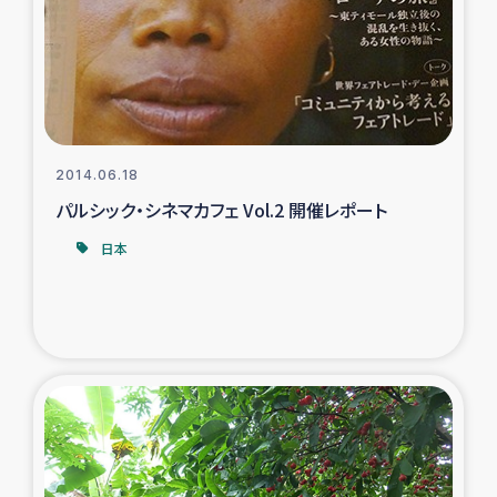
カカオ生産者支援事業
シリア国内避難民・帰還民の生活再建支援
トルコにおけるシリア難民支援事業
2014.06.18
インドネシア中部 スラウェシの地震・津波被災者支援
パルシック・シネマカフェ Vol.2 開催レポート
日本
スリランカ ムライティブ県帰還民の生活再建支援
スリランカ ジャフナ県干物事業
スリランカ 緊急人道支援
スリランカ南部洪水被災者支援