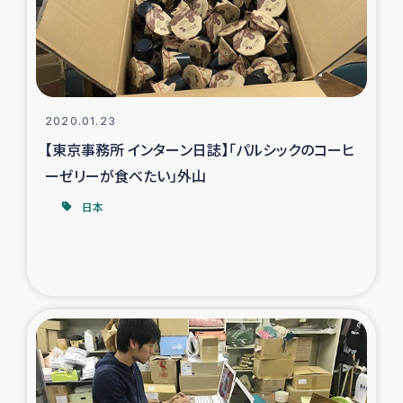
スリランカの南北女性をつなぐサリー・リサイクル・プロ
ジェクト
復興支援事業
2020.01.23
民際教育事業
【東京事務所 インターン日誌】「パルシックのコーヒ
女性グループPIFWANITAによる食品加工事業
ーゼリーが食べたい」外山
日本
ガザ人道支援
令和6年能登半島地震 緊急支援
国内避難民への物資配付および教育支援
ミャンマー緊急支援