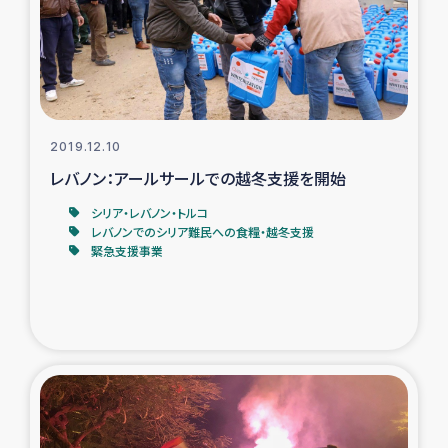
トルコ・シリア地震被災者支援
デニヤヤ小規模紅茶農家支援
コーヒー生産者支援
2019.12.10
レバノン：アールサールでの越冬支援を開始
アイナロ県マウベシ郡でのコーヒー畑改善事業
シリア・レバノン・トルコ
レバノンでのシリア難民への食糧・越冬支援
緊急支援事業
ベイルート大規模爆発被災者支援
女性の生計向上支援
アグロフォレストリー（カカオ）事業