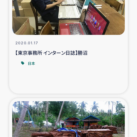
タイ国境ミャンマー移民子ども支援
漁民によるマングローブ植林活動
レバノンでのシリア難民への食糧・越冬支援
2020.01.17
レバノンにおける緊急支援
【東京事務所 インターン日誌】勝沼
日本
レバノンでのシリア難民への教育支援事業
レバノンでのシリア難民・レバノン人への農業支援
海外ルーツの市民との共生
神原ゼミxパルシック
石巻市街地在宅被災者支援