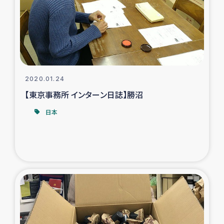
カカオ生産者支援事業
シリア国内避難民・帰還民の生活再建支援
トルコにおけるシリア難民支援事業
2020.01.24
インドネシア中部 スラウェシの地震・津波被災者支援
【東京事務所 インターン日誌】勝沼
日本
スリランカ ムライティブ県帰還民の生活再建支援
スリランカ ジャフナ県干物事業
スリランカ 緊急人道支援
スリランカ南部洪水被災者支援