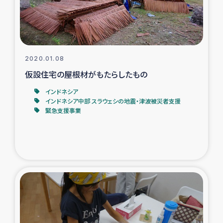
復興応援隊の活動
仮設住宅生活支援・農業復興支援
2020.01.08
漁業復興支援
仮設住宅の屋根材がもたらしたもの
インドネシア
インターン・ボランティア日誌
インドネシア中部 スラウェシの地震・津波被災者支援
緊急支援事業
経済自立支援事業
居場所づくり
ガザ空爆被災者への食料支援と農家生産支援
ガザ地区における羊の畜産支援