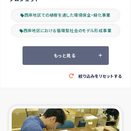
西岸地区での植樹を通した環境保全・緑化事業
西岸地区における循環型社会のモデル形成事業
ツアー参加者の声
もっと見る
山間部農村の水利改善事業
絞り込みをリセットする
緊急救援の時代
森林保全型農業の支援事業
東ティモール豪雨緊急支援
大雨による洪水被災者支援