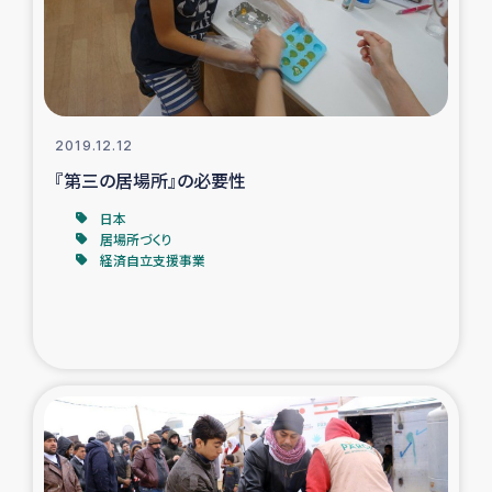
ガザ地区での公園の緑化を通じた支援事業
ガザ地区における被災住民への緊急支援
ガザ地区酪農を通した女性グループの生計支援
2019.12.12
『第三の居場所』の必要性
ふりかけ普及と食生活改善による栄養改善事業
日本
居場所づくり
フェアトレード事業
経済自立支援事業
緊急支援事業
女性の生計向上を通じた子どもの栄養改善事業
民際教育
食べる