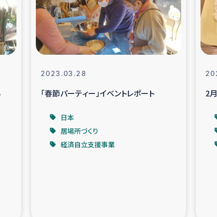
なぐサリー・リサイクル・プロジ
復興
クト
教育事業
女性グループPIFWA
2023.03.28
20
ん
「春節パーティー」イベントレポート
2
人道支援
令和6年能登半
日本
資配付および教育支援
ミャンマ
居場所づくり
経済自立支援事業
マー移民子ども支援
漁民によるマン
難民への食糧・越冬支援
レバノンに
ア難民への教育支援事業
レバノンでのシリア難民