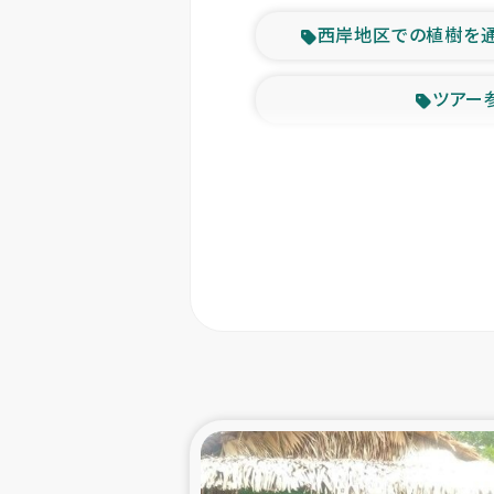
西岸地区での植樹を
ツアー
緊急
東ティモー
カカオ生
トルコにおける
スリランカ ムライテ
スリランカ