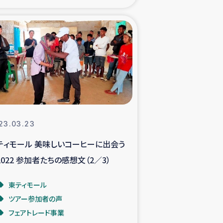
xパルシック
援隊の活動
復興支援
立支援事業
23.03.23
食料支援と農家生産支援
ティモール 美味しいコーヒーに出会う
2022 参加者たちの感想文（2／3）
緑化を通じた支援事業
東ティモール
女性グループの生計支援
ツアー参加者の声
フェアトレード事業
レード事業