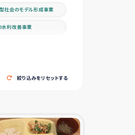
型社会のモデル形成事業
の水利改善事業
農業の支援事業
洪水被災者支援
絞り込みをリセットする
帰還民の生活再建支援
ェシの地震・津波被災者支援
ャフナ県干物事業
部洪水被災者支援