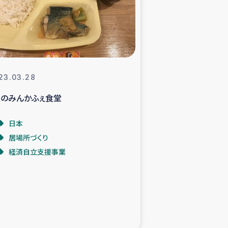
支援事業
NITAによる食品加工事業
23.03.28
月のみんかふぇ食堂
島地震 緊急支援
日本
ー緊急支援
居場所づくり
経済自立支援事業
グローブ植林活動
おける緊急支援
・レバノン人への農業支援