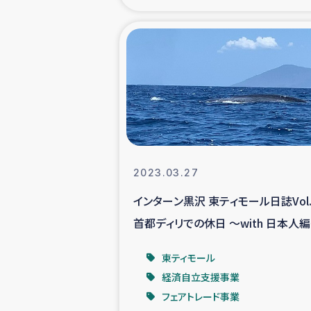
海外ルーツ
石巻市街地
仮設住宅生活
インターン・
2023.03.27
居場
インターン黒沢 東ティモール日誌Vol.
首都ディリでの休日 ～with 日本人
ガザ地区にお
東ティモール
ガザ地区における
経済自立支援事業
フェアトレード事業
ふりかけ普及と食生