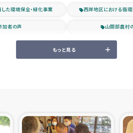
通した環境保全・緑化事業
西岸地区における循環
参加者の声
山間部農村
救援の時代
森林保全型
もっと見る
ル豪雨緊急支援
大雨による
産者支援事業
シリア国内避難民・
シリア難民支援事業
インドネシア中部 スラウ
ィブ県帰還民の生活再建支援
スリランカ ジ
 緊急人道支援
スリランカ南