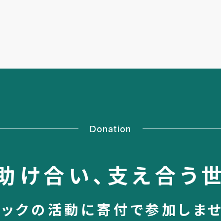
Donation
助け合い、
支え合う
シックの活動に
寄付で参加しま