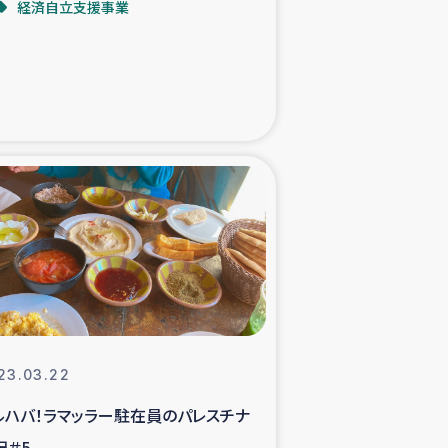
経済自立支援事業
た子どもの栄養改善事業
べる
模紅茶農家支援
でのコーヒー畑改善事業
計向上支援
23.03.22
ルハバ！ラマッラー駐在員のパレスチナ
記＃5