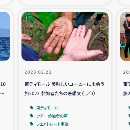
の市民との共生
神原ゼミ
在宅被災者支援
復興応
支援・農業復興支援
漁業
ボランティア日誌
経済自
2023.03.23
20
所づくり
ガザ空爆被災者への
10
東ティモール 美味しいコーヒーに出会う
東
編～
旅2022 参加者たちの感想文（1／3）
旅
ける羊の畜産支援
ガザ地区での公園の
東ティモール
被災住民への緊急支援
ガザ地区酪農を通した
ツアー参加者の声
フェアトレード事業
活改善による栄養改善事業
フェアト