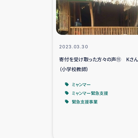
スリランカの南北女性をつ
ェ
民際
2023.03.30
寄付を受け取った方々の声⑪ Kさ
ガザ
（小学校教師）
国内避難民への物
ミャンマー
ミャンマー緊急支援
タイ国境ミャン
緊急支援事業
レバノンでのシリア
レバノンでのシリ