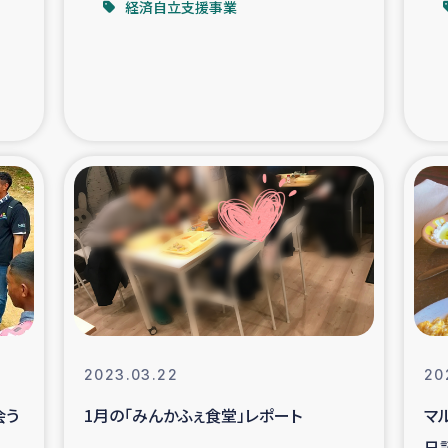
経済自立支援事業
支援事業
女性の生計向上を通じ
際教育
食
ア地震被災者支援
デニヤヤ小規
ー生産者支援
アイナロ県マウベシ郡
規模爆発被災者支援
女性の生
トリー（カカオ）事業
2023.03.22
20
会う
1月の「みんかふぇ食堂」レポート
マ
日