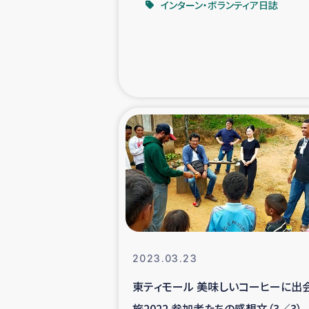
インターン・ボランティア日誌
緊急
民
トルコ・シリ
コーヒ
ベイルート大
アグロフォレス
2023.03.23
東ティモール 美味しいコーヒーに出
旅2022 参加者たちの感想文（3／3）