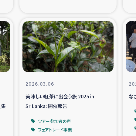
の市民との共生
神原ゼミ
在宅被災者支援
復興応
支援・農業復興支援
漁業
ボランティア日誌
経済自
所づくり
ガザ空爆被災者への
2026.03.06
20
美味しい紅茶に出会う旅 2025 in
な
ける羊の畜産支援
ガザ地区での公園の
文集
SriLanka：開催報告
被災住民への緊急支援
ガザ地区酪農を通した
ツアー参加者の声
フェアトレード事業
活改善による栄養改善事業
フェアト