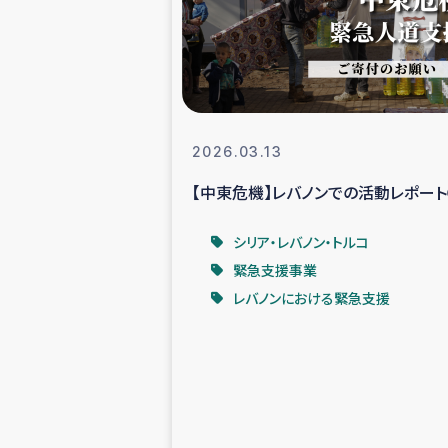
スリランカの南北女性をつ
ェ
民際
2026.03.13
【中東危機】レバノンでの活動レポー
ガザ
シリア・レバノン・トルコ
国内避難民への物
緊急支援事業
レバノンにおける緊急支援
タイ国境ミャン
レバノンでのシリア
レバノンでのシリ