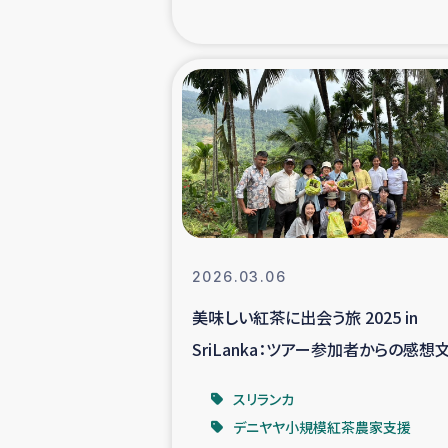
海外ルーツ
石巻市街地
仮設住宅生活
インターン・
居場
2026.03.06
美味しい紅茶に出会う旅 2025 in
ガザ地区にお
SriLanka：ツアー参加者からの感想
ガザ地区における
スリランカ
デニヤヤ小規模紅茶農家支援
ふりかけ普及と食生