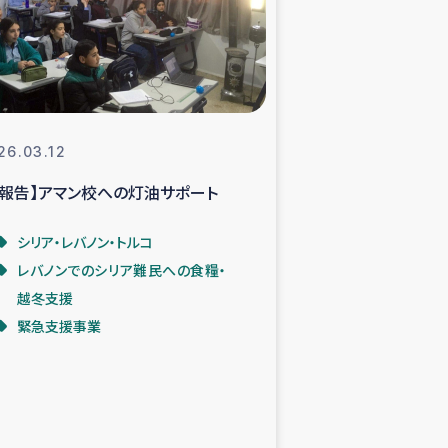
支援事業
NITAによる食品加工事業
26.03.12
ご報告】アマン校への灯油サポート
島地震 緊急支援
シリア・レバノン・トルコ
ー緊急支援
レバノンでのシリア難民への食糧・
越冬支援
グローブ植林活動
緊急支援事業
おける緊急支援
・レバノン人への農業支援