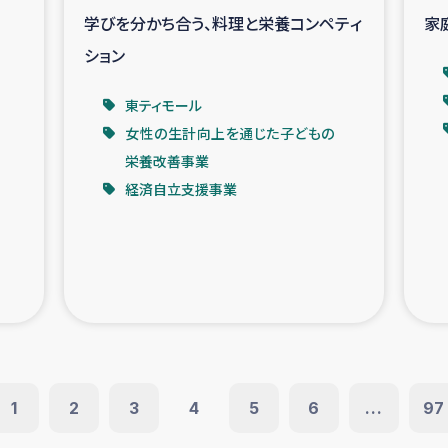
学びを分かち合う、料理と栄養コンペティ
家
ション
東ティモール
女性の生計向上を通じた子どもの
栄養改善事業
経済自立支援事業
1
2
3
4
5
6
...
97