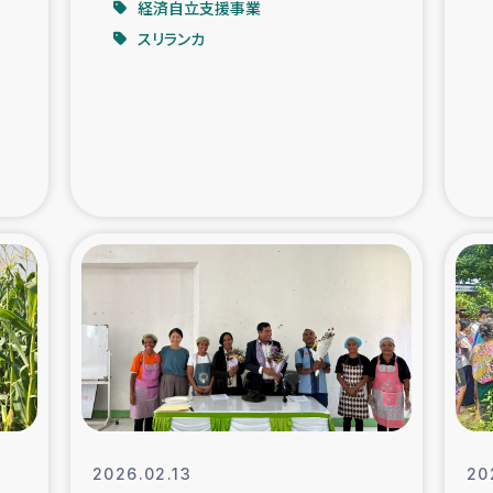
経済自立支援事業
スリランカ
支援事業
女性の生計向上を通じ
際教育
食
ア地震被災者支援
デニヤヤ小規
ー生産者支援
アイナロ県マウベシ郡
規模爆発被災者支援
女性の生
トリー（カカオ）事業
2026.02.13
20