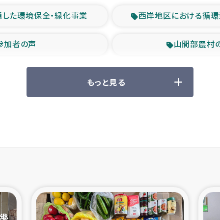
通した環境保全・緑化事業
西岸地区における循環
参加者の声
山間部農村
救援の時代
森林保全型
もっと見る
ル豪雨緊急支援
大雨による
産者支援事業
シリア国内避難民・
シリア難民支援事業
インドネシア中部 スラウ
ィブ県帰還民の生活再建支援
スリランカ ジ
 緊急人道支援
スリランカ南