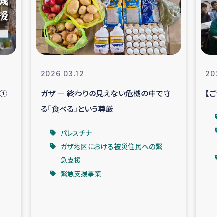
なぐサリー・リサイクル・プロジ
復興
クト
教育事業
女性グループPIFWA
2026.03.12
20
ト①
ガザ ― 終わりの見えない危機の中で守
【
人道支援
令和6年能登半
る「食べる」という尊厳
資配付および教育支援
ミャンマ
パレスチナ
ガザ地区における被災住民への緊
マー移民子ども支援
漁民によるマン
急支援
緊急支援事業
難民への食糧・越冬支援
レバノンに
ア難民への教育支援事業
レバノンでのシリア難民