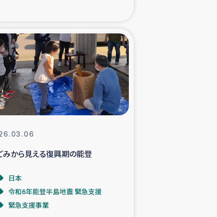
xパルシック
援隊の活動
復興支援
立支援事業
食料支援と農家生産支援
26.03.06
ごみから見える復興期の能登
緑化を通じた支援事業
日本
女性グループの生計支援
令和6年能登半島地震 緊急支援
緊急支援事業
レード事業