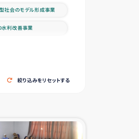
型社会のモデル形成事業
の水利改善事業
農業の支援事業
洪水被災者支援
絞り込みをリセットする
帰還民の生活再建支援
ェシの地震・津波被災者支援
ャフナ県干物事業
部洪水被災者支援