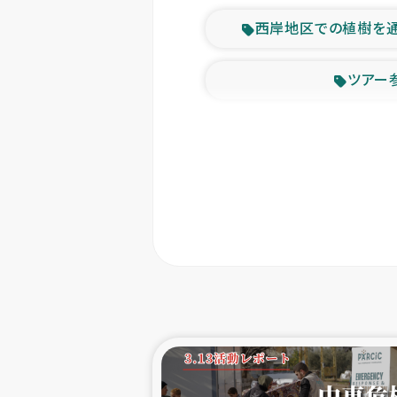
西岸地区での植樹を
ツアー
緊急
東ティモー
カカオ生
トルコにおける
スリランカ ムライテ
スリランカ