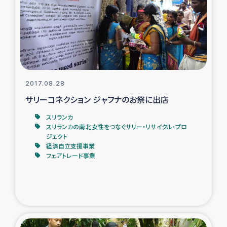
復興応援隊の活動
仮設住宅生活支援・農業復興支援
漁業復興支援
2017.08.28
サリーコネクション ジャフナのお祭に出店
インターン・ボランティア日誌
スリランカ
経済自立支援事業
スリランカの南北女性をつなぐサリー・リサイクル・プロ
ジェクト
経済自立支援事業
居場所づくり
フェアトレード事業
ガザ空爆被災者への食料支援と農家生産支援
ガザ地区における羊の畜産支援