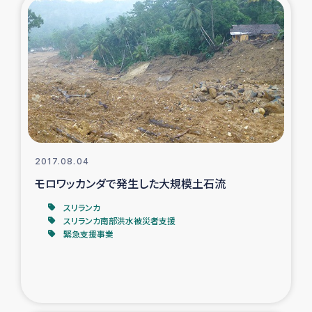
トルコ・シリア地震被災者支援
デニヤヤ小規模紅茶農家支援
コーヒー生産者支援
アイナロ県マウベシ郡でのコーヒー畑改善事業
2017.08.04
ベイルート大規模爆発被災者支援
モロワッカンダで発生した大規模土石流
スリランカ
女性の生計向上支援
スリランカ南部洪水被災者支援
緊急支援事業
アグロフォレストリー（カカオ）事業