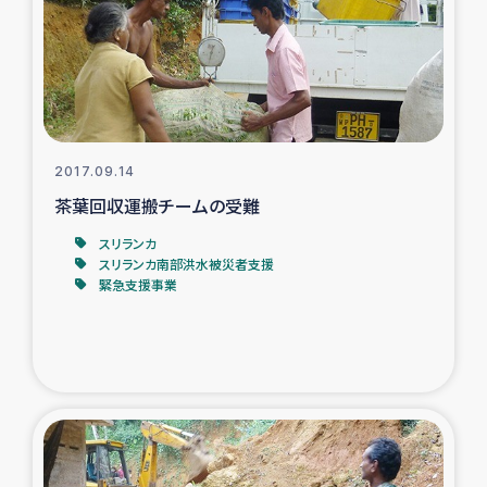
カカオ生産者支援事業
シリア国内避難民・帰還民の生活再建支援
トルコにおけるシリア難民支援事業
2017.09.14
インドネシア中部 スラウェシの地震・津波被災者支援
茶葉回収運搬チームの受難
スリランカ
スリランカ ムライティブ県帰還民の生活再建支援
スリランカ南部洪水被災者支援
緊急支援事業
スリランカ ジャフナ県干物事業
スリランカ 緊急人道支援
スリランカ南部洪水被災者支援