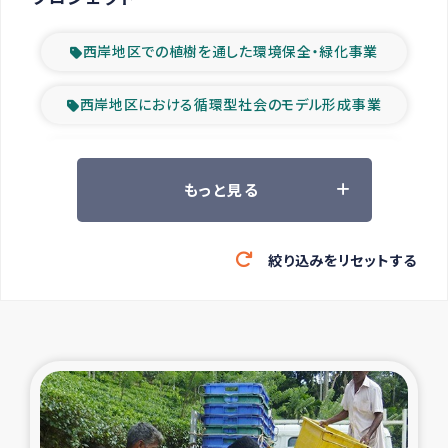
西岸地区での植樹を通した環境保全・緑化事業
西岸地区における循環型社会のモデル形成事業
ツアー参加者の声
もっと見る
山間部農村の水利改善事業
絞り込みをリセットする
緊急救援の時代
森林保全型農業の支援事業
東ティモール豪雨緊急支援
大雨による洪水被災者支援