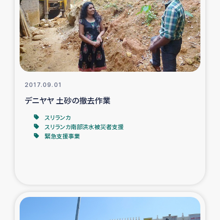
スリランカの南北女性をつなぐサリー・リサイクル・プロ
ジェクト
復興支援事業
民際教育事業
2017.09.01
女性グループPIFWANITAによる食品加工事業
デニヤヤ 土砂の撤去作業
スリランカ
ガザ人道支援
スリランカ南部洪水被災者支援
緊急支援事業
令和6年能登半島地震 緊急支援
国内避難民への物資配付および教育支援
ミャンマー緊急支援