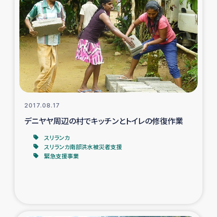
ガザ地区での公園の緑化を通じた支援事業
ガザ地区における被災住民への緊急支援
ガザ地区酪農を通した女性グループの生計支援
ふりかけ普及と食生活改善による栄養改善事業
2017.08.17
フェアトレード事業
デニヤヤ周辺の村でキッチンとトイレの修復作業
緊急支援事業
スリランカ
スリランカ南部洪水被災者支援
緊急支援事業
女性の生計向上を通じた子どもの栄養改善事業
民際教育
食べる