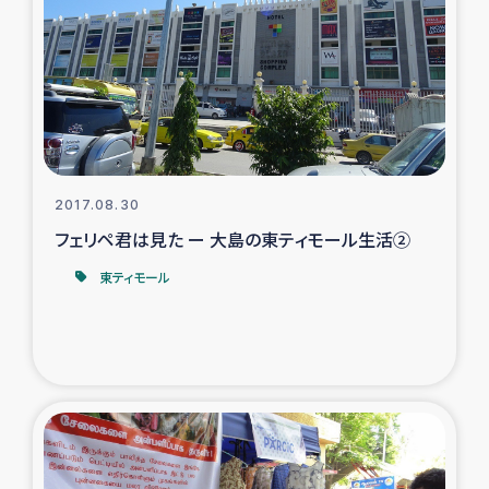
タイ国境ミャンマー移民子ども支援
漁民によるマングローブ植林活動
レバノンでのシリア難民への食糧・越冬支援
レバノンにおける緊急支援
2017.08.30
フェリペ君は見た ー 大島の東ティモール生活②
レバノンでのシリア難民への教育支援事業
東ティモール
レバノンでのシリア難民・レバノン人への農業支援
海外ルーツの市民との共生
神原ゼミxパルシック
石巻市街地在宅被災者支援