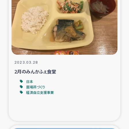
タイ国境ミャンマー移民子ども支援
漁民によるマングローブ植林活動
レバノンでのシリア難民への食糧・越冬支援
レバノンにおける緊急支援
2023.03.28
レバノンでのシリア難民への教育支援事業
2月のみんかふぇ食堂
レバノンでのシリア難民・レバノン人への農業支援
日本
居場所づくり
経済自立支援事業
海外ルーツの市民との共生
神原ゼミxパルシック
石巻市街地在宅被災者支援