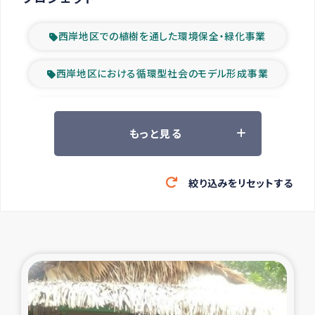
西岸地区での植樹を通した環境保全・緑化事業
西岸地区における循環型社会のモデル形成事業
ツアー参加者の声
もっと見る
山間部農村の水利改善事業
絞り込みをリセットする
緊急救援の時代
森林保全型農業の支援事業
東ティモール豪雨緊急支援
大雨による洪水被災者支援