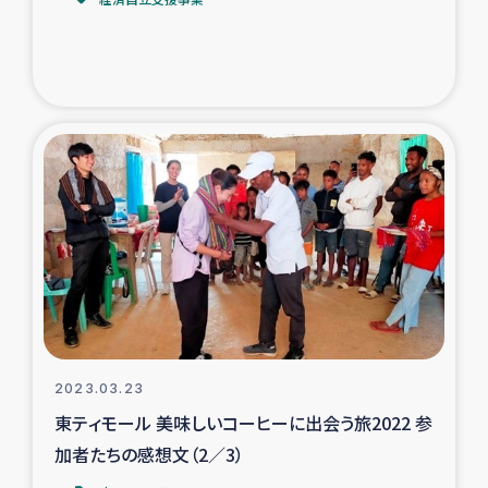
トルコ・シリア地震被災者支援
デニヤヤ小規模紅茶農家支援
コーヒー生産者支援
アイナロ県マウベシ郡でのコーヒー畑改善事業
ベイルート大規模爆発被災者支援
女性の生計向上支援
アグロフォレストリー（カカオ）事業
2023.03.23
東ティモール 美味しいコーヒーに出会う旅2022 参
加者たちの感想文（2／3）