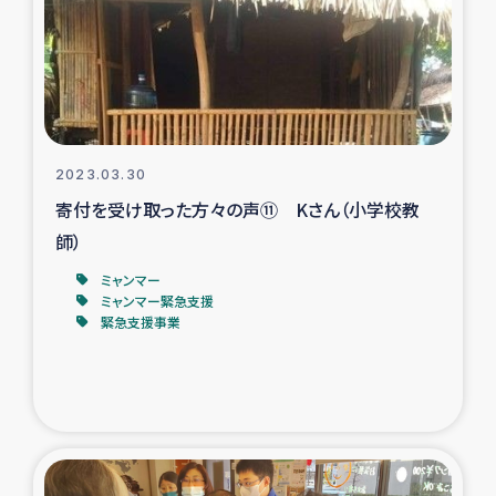
カカオ生産者支援事業
シリア国内避難民・帰還民の生活再建支援
トルコにおけるシリア難民支援事業
2023.03.30
インドネシア中部 スラウェシの地震・津波被災者支援
寄付を受け取った方々の声⑪ Kさん（小学校教
師）
スリランカ ムライティブ県帰還民の生活再建支援
ミャンマー
ミャンマー緊急支援
緊急支援事業
スリランカ ジャフナ県干物事業
スリランカ 緊急人道支援
スリランカ南部洪水被災者支援