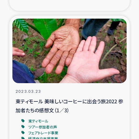
ガザ地区での公園の緑化を通じた支援事業
ガザ地区における被災住民への緊急支援
ガザ地区酪農を通した女性グループの生計支援
ふりかけ普及と食生活改善による栄養改善事業
フェアトレード事業
緊急支援事業
2023.03.23
東ティモール 美味しいコーヒーに出会う旅2022 参
女性の生計向上を通じた子どもの栄養改善事業
加者たちの感想文（1／3）
民際教育
東ティモール
ツアー参加者の声
フェアトレード事業
食べる
経済自立支援事業