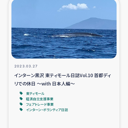
復興応援隊の活動
仮設住宅生活支援・農業復興支援
漁業復興支援
インターン・ボランティア日誌
2023.03.27
経済自立支援事業
インターン黒沢 東ティモール日誌Vol.10 首都ディ
リでの休日 ～with 日本人編～
居場所づくり
東ティモール
経済自立支援事業
ガザ空爆被災者への食料支援と農家生産支援
フェアトレード事業
インターン・ボランティア日誌
ガザ地区における羊の畜産支援