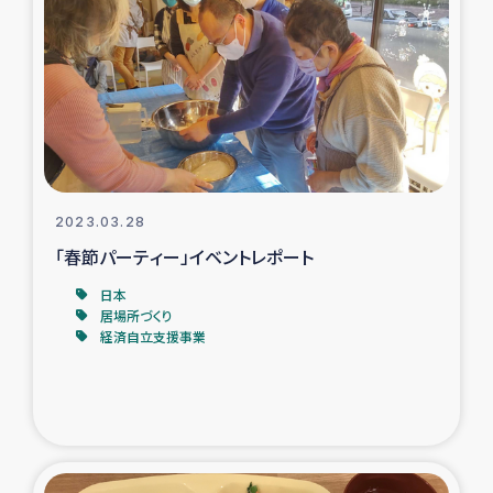
スリランカの南北女性をつなぐサリー・リサイクル・プロ
ジェクト
復興支援事業
民際教育事業
女性グループPIFWANITAによる食品加工事業
2023.03.28
「春節パーティー」イベントレポート
ガザ人道支援
日本
居場所づくり
令和6年能登半島地震 緊急支援
経済自立支援事業
国内避難民への物資配付および教育支援
ミャンマー緊急支援