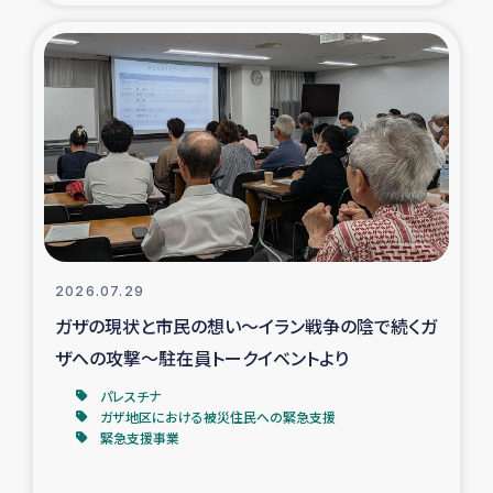
タイ国境ミャンマー移民子ども支援
漁民によるマングローブ植林活動
レバノンでのシリア難民への食糧・越冬支援
レバノンにおける緊急支援
レバノンでのシリア難民への教育支援事業
2026.07.29
レバノンでのシリア難民・レバノン人への農業支援
ガザの現状と市民の想い～イラン戦争の陰で続くガ
ザへの攻撃～駐在員トークイベントより
海外ルーツの市民との共生
パレスチナ
神原ゼミxパルシック
ガザ地区における被災住民への緊急支援
緊急支援事業
石巻市街地在宅被災者支援