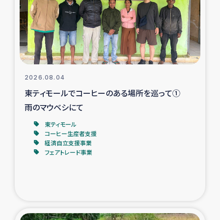
カカオ生産者支援事業
シリア国内避難民・帰還民の生活再建支援
トルコにおけるシリア難民支援事業
2026.08.04
インドネシア中部 スラウェシの地震・津波被災者支援
東ティモールでコーヒーのある場所を巡って①
雨のマウベシにて
スリランカ ムライティブ県帰還民の生活再建支援
東ティモール
コーヒー生産者支援
経済自立支援事業
スリランカ ジャフナ県干物事業
フェアトレード事業
スリランカ 緊急人道支援
スリランカ南部洪水被災者支援