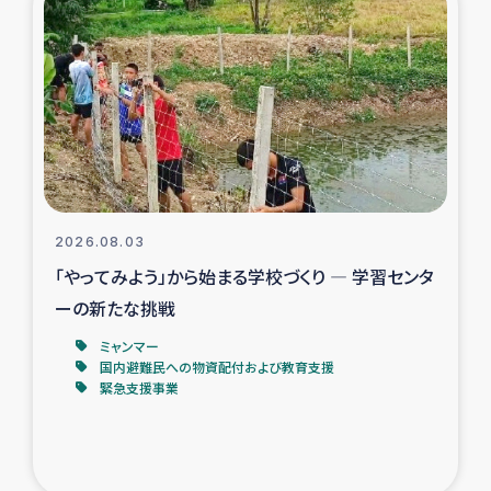
スリランカの南北女性をつなぐサリー・リサイクル・プロ
ジェクト
復興支援事業
民際教育事業
女性グループPIFWANITAによる食品加工事業
2026.08.03
ガザ人道支援
「やってみよう」から始まる学校づくり ― 学習センタ
ーの新たな挑戦
令和6年能登半島地震 緊急支援
ミャンマー
国内避難民への物資配付および教育支援
国内避難民への物資配付および教育支援
緊急支援事業
ミャンマー緊急支援