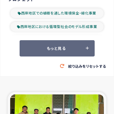
西岸地区での植樹を通した環境保全・緑化事業
西岸地区における循環型社会のモデル形成事業
ツアー参加者の声
もっと見る
山間部農村の水利改善事業
絞り込みをリセットする
緊急救援の時代
森林保全型農業の支援事業
東ティモール豪雨緊急支援
大雨による洪水被災者支援