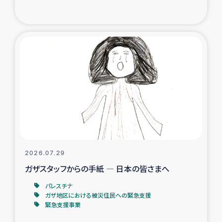
復興応援隊の活動
仮設住宅生活支援・農業復興支援
漁業復興支援
インターン・ボランティア日誌
経済自立支援事業
居場所づくり
2026.07.29
ガザスタッフからの手紙 ― 日本の皆さまへ
ガザ空爆被災者への食料支援と農家生産支援
パレスチナ
ガザ地区における被災住民への緊急支援
ガザ地区における羊の畜産支援
緊急支援事業