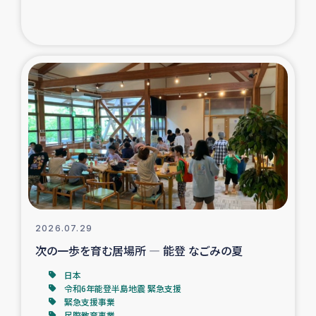
ガザ地区での公園の緑化を通じた支援事業
ガザ地区における被災住民への緊急支援
ガザ地区酪農を通した女性グループの生計支援
ふりかけ普及と食生活改善による栄養改善事業
フェアトレード事業
緊急支援事業
2026.07.29
女性の生計向上を通じた子どもの栄養改善事業
次の一歩を育む居場所 ― 能登 なごみの夏
民際教育
日本
令和6年能登半島地震 緊急支援
緊急支援事業
食べる
民際教育事業