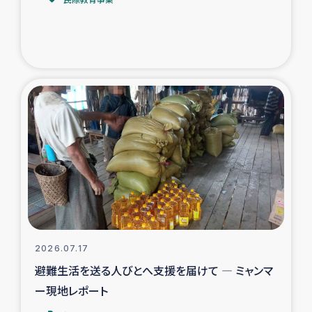
トルコ・シリア地震被災者支援
デニヤヤ小規模紅茶農家支援
コーヒー生産者支援
アイナロ県マウベシ郡でのコーヒー畑改善事業
ベイルート大規模爆発被災者支援
女性の生計向上支援
アグロフォレストリー（カカオ）事業
2026.07.17
避難生活を送る人びとへ支援を届けて ― ミャンマ
ー現地レポート