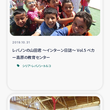
スリランカの南北女性をつなぐサリー・リサイクル・プロ
ジェクト
復興支援事業
民際教育事業
2019.10.31
女性グループPIFWANITAによる食品加工事業
レバノンの山田君 ～インターン日誌～ Vol.5 ベカ
ー高原の教育センター
ガザ人道支援
シリア・レバノン・トルコ
令和6年能登半島地震 緊急支援
国内避難民への物資配付および教育支援
ミャンマー緊急支援