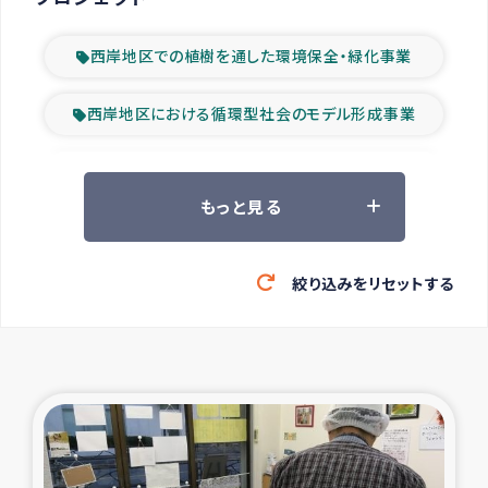
西岸地区での植樹を通した環境保全・緑化事業
西岸地区における循環型社会のモデル形成事業
ツアー参加者の声
もっと見る
山間部農村の水利改善事業
絞り込みをリセットする
緊急救援の時代
森林保全型農業の支援事業
東ティモール豪雨緊急支援
大雨による洪水被災者支援