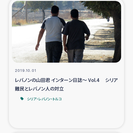
ガザ地区での公園の緑化を通じた支援事業
ガザ地区における被災住民への緊急支援
ガザ地区酪農を通した女性グループの生計支援
ふりかけ普及と食生活改善による栄養改善事業
フェアトレード事業
2019.10.01
レバノンの山田君 インターン日誌～ Vol.4 シリア
緊急支援事業
難民とレバノン人の対立
女性の生計向上を通じた子どもの栄養改善事業
シリア・レバノン・トルコ
民際教育
食べる