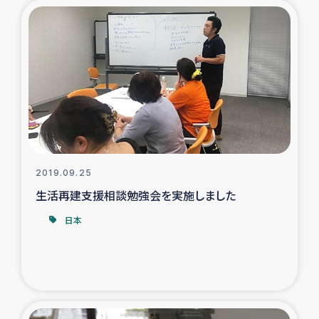
トルコ・シリア地震被災者支援
デニヤヤ小規模紅茶農家支援
コーヒー生産者支援
アイナロ県マウベシ郡でのコーヒー畑改善事業
2019.09.25
ベイルート大規模爆発被災者支援
生活再建支援相談勉強会を実施しました
女性の生計向上支援
日本
アグロフォレストリー（カカオ）事業