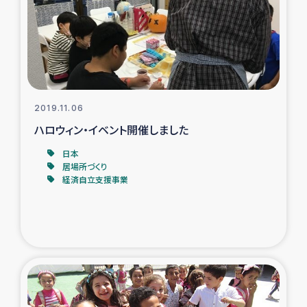
カカオ生産者支援事業
シリア国内避難民・帰還民の生活再建支援
トルコにおけるシリア難民支援事業
2019.11.06
インドネシア中部 スラウェシの地震・津波被災者支援
ハロウィン・イベント開催しました
日本
スリランカ ムライティブ県帰還民の生活再建支援
居場所づくり
経済自立支援事業
スリランカ ジャフナ県干物事業
スリランカ 緊急人道支援
スリランカ南部洪水被災者支援