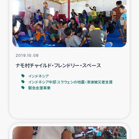
タイ国境ミャンマー移民子ども支援
漁民によるマングローブ植林活動
レバノンでのシリア難民への食糧・越冬支援
レバノンにおける緊急支援
2019.10.08
ナモ村チャイルド・フレンドリー・スペース
レバノンでのシリア難民への教育支援事業
インドネシア
インドネシア中部 スラウェシの地震・津波被災者支援
レバノンでのシリア難民・レバノン人への農業支援
緊急支援事業
海外ルーツの市民との共生
神原ゼミxパルシック
石巻市街地在宅被災者支援