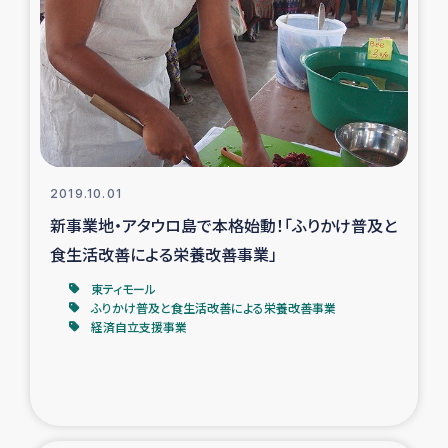
復興応援隊の活動
仮設住宅生活支援・農業復興支援
漁業復興支援
インターン・ボランティア日誌
2019.10.01
新事業地・アタウロ島で本格始動！「ふりかけ普及と
経済自立支援事業
食生活改善による栄養改善事業」
東ティモール
居場所づくり
ふりかけ普及と食生活改善による栄養改善事業
経済自立支援事業
ガザ空爆被災者への食料支援と農家生産支援
ガザ地区における羊の畜産支援