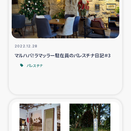
カカオ生産者支援事業
シリア国内避難民・帰還民の生活再建支援
トルコにおけるシリア難民支援事業
2022.12.28
インドネシア中部 スラウェシの地震・津波被災者支援
マルハバ！ラマッラー駐在員のパレスチナ日記＃3
パレスチナ
スリランカ ムライティブ県帰還民の生活再建支援
スリランカ ジャフナ県干物事業
スリランカ 緊急人道支援
スリランカ南部洪水被災者支援