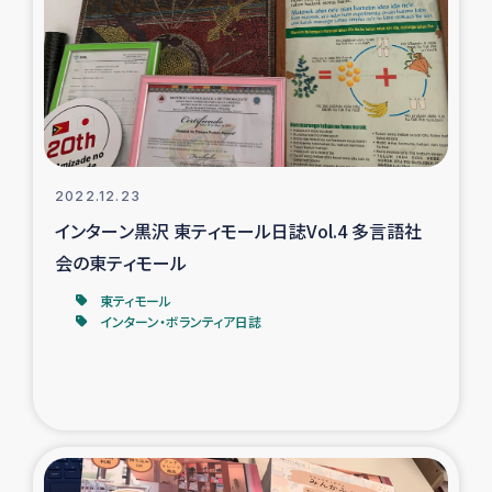
タイ国境ミャンマー移民子ども支援
漁民によるマングローブ植林活動
レバノンでのシリア難民への食糧・越冬支援
レバノンにおける緊急支援
2022.12.23
インターン黒沢 東ティモール日誌Vol.4 多言語社
レバノンでのシリア難民への教育支援事業
会の東ティモール
レバノンでのシリア難民・レバノン人への農業支援
東ティモール
インターン・ボランティア日誌
海外ルーツの市民との共生
神原ゼミxパルシック
石巻市街地在宅被災者支援