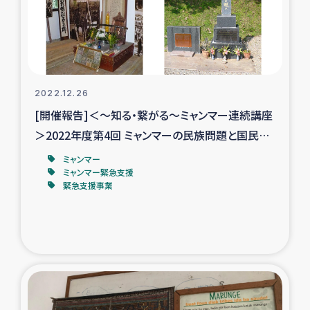
スリランカの南北女性をつなぐサリー・リサイクル・プロ
ジェクト
復興支援事業
2022.12.26
民際教育事業
[開催報告]＜～知る・繋がる～ミャンマー連続講座
女性グループPIFWANITAによる食品加工事業
＞2022年度第4回 ミャンマーの民族問題と国民統
合：カヤー（カレンニー）世界から
ミャンマー
ガザ人道支援
ミャンマー緊急支援
緊急支援事業
令和6年能登半島地震 緊急支援
国内避難民への物資配付および教育支援
ミャンマー緊急支援