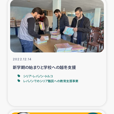
トルコ・シリア地震被災者支援
デニヤヤ小規模紅茶農家支援
コーヒー生産者支援
アイナロ県マウベシ郡でのコーヒー畑改善事業
2022.12.14
ベイルート大規模爆発被災者支援
新学期の始まりと学校への越冬支援
シリア・レバノン・トルコ
女性の生計向上支援
レバノンでのシリア難民への教育支援事業
アグロフォレストリー（カカオ）事業