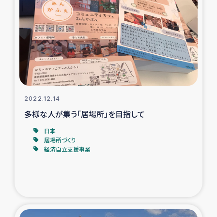
復興応援隊の活動
仮設住宅生活支援・農業復興支援
漁業復興支援
インターン・ボランティア日誌
2022.12.14
多様な人が集う「居場所」を目指して
経済自立支援事業
日本
居場所づくり
居場所づくり
経済自立支援事業
ガザ空爆被災者への食料支援と農家生産支援
ガザ地区における羊の畜産支援