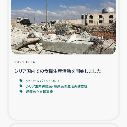
ガザ地区での公園の緑化を通じた支援事業
ガザ地区における被災住民への緊急支援
ガザ地区酪農を通した女性グループの生計支援
ふりかけ普及と食生活改善による栄養改善事業
2022.12.14
フェアトレード事業
シリア国内での食糧生産活動を開始しました
緊急支援事業
シリア・レバノン・トルコ
シリア国内避難民・帰還民の生活再建支援
経済自立支援事業
女性の生計向上を通じた子どもの栄養改善事業
民際教育
食べる