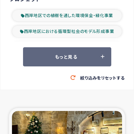
西岸地区での植樹を通した環境保全・緑化事業
西岸地区における循環型社会のモデル形成事業
ツアー参加者の声
もっと見る
山間部農村の水利改善事業
絞り込みをリセットする
緊急救援の時代
森林保全型農業の支援事業
東ティモール豪雨緊急支援
大雨による洪水被災者支援