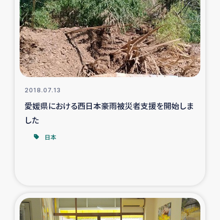
復興応援隊の活動
仮設住宅生活支援・農業復興支援
漁業復興支援
2018.07.13
インターン・ボランティア日誌
愛媛県における西日本豪雨被災者支援を開始しま
した
経済自立支援事業
日本
居場所づくり
ガザ空爆被災者への食料支援と農家生産支援
ガザ地区における羊の畜産支援