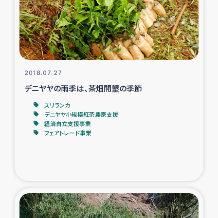
タイ国境ミャンマー移民子ども支援
漁民によるマングローブ植林活動
レバノンでのシリア難民への食糧・越冬支援
2018.07.27
レバノンにおける緊急支援
デニヤヤの雨季は、茶畑開墾の季節
スリランカ
レバノンでのシリア難民への教育支援事業
デニヤヤ小規模紅茶農家支援
経済自立支援事業
レバノンでのシリア難民・レバノン人への農業支援
フェアトレード事業
海外ルーツの市民との共生
神原ゼミxパルシック
石巻市街地在宅被災者支援