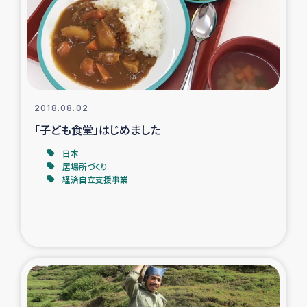
カカオ生産者支援事業
シリア国内避難民・帰還民の生活再建支援
トルコにおけるシリア難民支援事業
2018.08.02
インドネシア中部 スラウェシの地震・津波被災者支援
「子ども食堂」はじめました
日本
スリランカ ムライティブ県帰還民の生活再建支援
居場所づくり
経済自立支援事業
スリランカ ジャフナ県干物事業
スリランカ 緊急人道支援
スリランカ南部洪水被災者支援