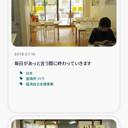
ガザ地区での公園の緑化を通じた支援事業
ガザ地区における被災住民への緊急支援
ガザ地区酪農を通した女性グループの生計支援
ふりかけ普及と食生活改善による栄養改善事業
2018.07.10
毎日があっと言う間に終わっていきます
フェアトレード事業
日本
居場所づくり
緊急支援事業
経済自立支援事業
女性の生計向上を通じた子どもの栄養改善事業
民際教育
食べる