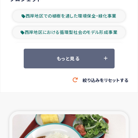
西岸地区での植樹を通した環境保全・緑化事業
西岸地区における循環型社会のモデル形成事業
ツアー参加者の声
もっと見る
山間部農村の水利改善事業
絞り込みをリセットする
緊急救援の時代
森林保全型農業の支援事業
東ティモール豪雨緊急支援
大雨による洪水被災者支援