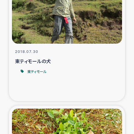
スリランカの南北女性をつなぐサリー・リサイクル・プロ
ジェクト
復興支援事業
民際教育事業
2018.07.30
女性グループPIFWANITAによる食品加工事業
東ティモールの犬
東ティモール
ガザ人道支援
令和6年能登半島地震 緊急支援
国内避難民への物資配付および教育支援
ミャンマー緊急支援