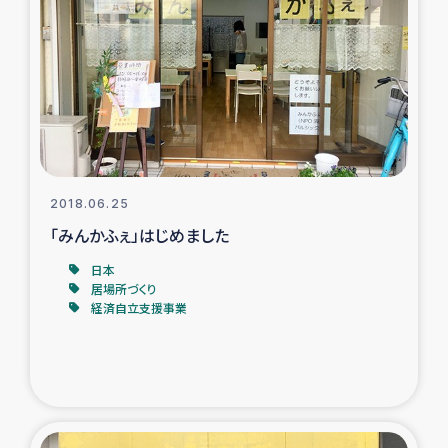
トルコ・シリア地震被災者支援
デニヤヤ小規模紅茶農家支援
コーヒー生産者支援
アイナロ県マウベシ郡でのコーヒー畑改善事業
2018.06.25
「みんかふぇ」はじめました
ベイルート大規模爆発被災者支援
日本
居場所づくり
女性の生計向上支援
経済自立支援事業
アグロフォレストリー（カカオ）事業