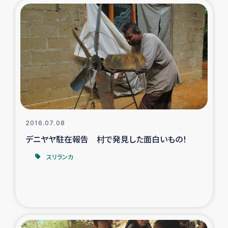
復興応援隊の活動
仮設住宅生活支援・農業復興支援
漁業復興支援
インターン・ボランティア日誌
2016.07.08
経済自立支援事業
デニヤヤ駐在報告 村で発見した面白いもの！
居場所づくり
スリランカ
ガザ空爆被災者への食料支援と農家生産支援
ガザ地区における羊の畜産支援