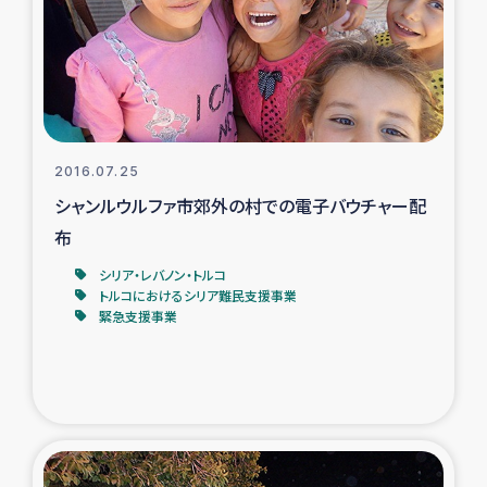
カカオ生産者支援事業
シリア国内避難民・帰還民の生活再建支援
トルコにおけるシリア難民支援事業
2016.07.25
インドネシア中部 スラウェシの地震・津波被災者支援
シャンルウルファ市郊外の村での電子バウチャー配
布
スリランカ ムライティブ県帰還民の生活再建支援
シリア・レバノン・トルコ
トルコにおけるシリア難民支援事業
緊急支援事業
スリランカ ジャフナ県干物事業
スリランカ 緊急人道支援
スリランカ南部洪水被災者支援