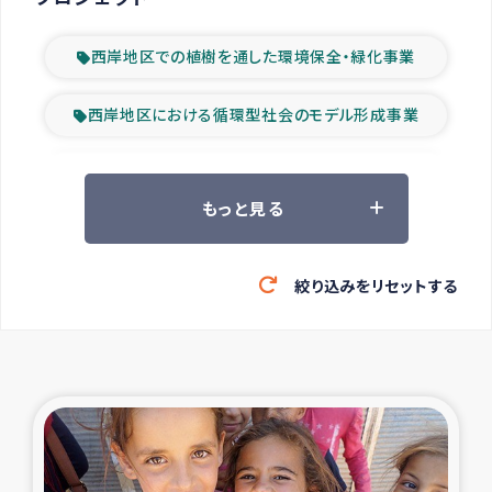
西岸地区での植樹を通した環境保全・緑化事業
西岸地区における循環型社会のモデル形成事業
ツアー参加者の声
もっと見る
山間部農村の水利改善事業
絞り込みをリセットする
緊急救援の時代
森林保全型農業の支援事業
東ティモール豪雨緊急支援
大雨による洪水被災者支援