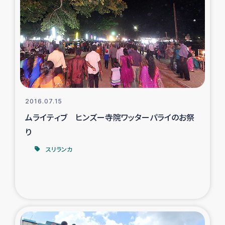
スリランカの南北女性をつなぐサリー・リサイクル・プロ
ジェクト
復興支援事業
民際教育事業
女性グループPIFWANITAによる食品加工事業
2016.07.15
ムライティブ ヒンズー寺院ワッターパライのお祭
ガザ人道支援
り
令和6年能登半島地震 緊急支援
スリランカ
国内避難民への物資配付および教育支援
ミャンマー緊急支援