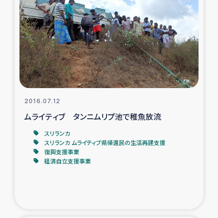
タイ国境ミャンマー移民子ども支援
漁民によるマングローブ植林活動
レバノンでのシリア難民への食糧・越冬支援
レバノンにおける緊急支援
2016.07.12
レバノンでのシリア難民への教育支援事業
ムライティブ タンニムリプ池で稚魚放流
レバノンでのシリア難民・レバノン人への農業支援
スリランカ
スリランカ ムライティブ県帰還民の生活再建支援
復興支援事業
海外ルーツの市民との共生
経済自立支援事業
神原ゼミxパルシック
石巻市街地在宅被災者支援