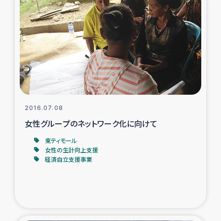
ガザ地区での公園の緑化を通じた支援事業
ガザ地区における被災住民への緊急支援
ガザ地区酪農を通した女性グループの生計支援
ふりかけ普及と食生活改善による栄養改善事業
2016.07.08
フェアトレード事業
女性グループのネットワーク化に向けて
緊急支援事業
東ティモール
女性の生計向上支援
経済自立支援事業
女性の生計向上を通じた子どもの栄養改善事業
民際教育
食べる