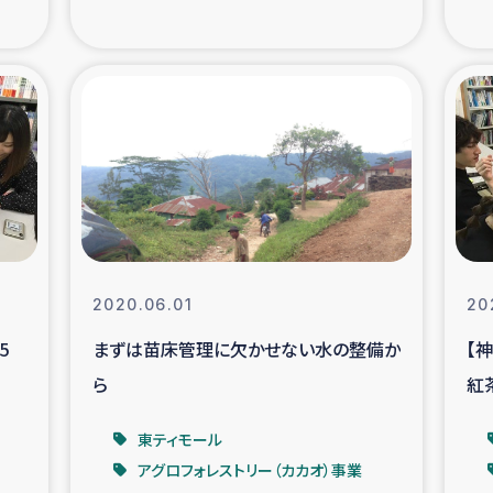
の市民との共生
神原ゼミ
在宅被災者支援
復興応
支援・農業復興支援
漁業
ボランティア日誌
経済自
所づくり
ガザ空爆被災者への
2020.06.01
20
5
まずは苗床管理に欠かせない水の整備か
【
ける羊の畜産支援
ガザ地区での公園の
ら
紅
被災住民への緊急支援
ガザ地区酪農を通した
東ティモール
アグロフォレストリー（カカオ）事業
活改善による栄養改善事業
フェアト