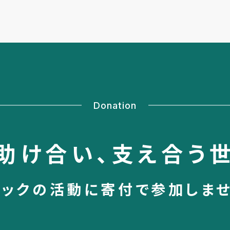
Donation
助け合い、
支え合う
シックの活動に
寄付で参加しま