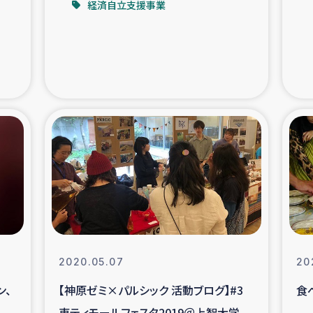
経済自立支援事業
支援事業
女性の生計向上を通じ
際教育
食
ア地震被災者支援
デニヤヤ小規
ー生産者支援
アイナロ県マウベシ郡
規模爆発被災者支援
女性の生
トリー（カカオ）事業
2020.05.07
20
ン、
【神原ゼミ×パルシック 活動ブログ】#3
食
東ティモールフェスタ2019＠上智大学