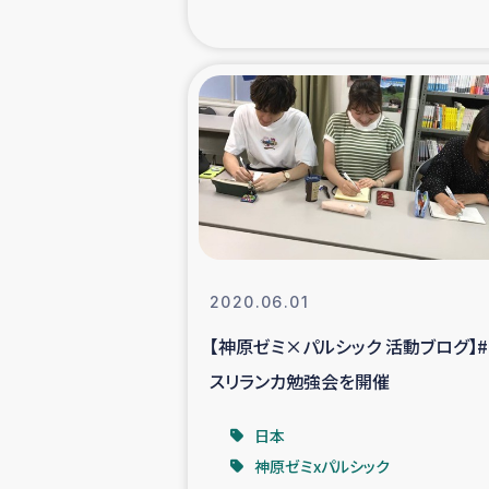
海外ルーツ
石巻市街地
仮設住宅生活
インターン・
居場
2020.06.01
【神原ゼミ×パルシック 活動ブログ】#
ガザ地区にお
スリランカ勉強会を開催
ガザ地区における
日本
神原ゼミxパルシック
ふりかけ普及と食生