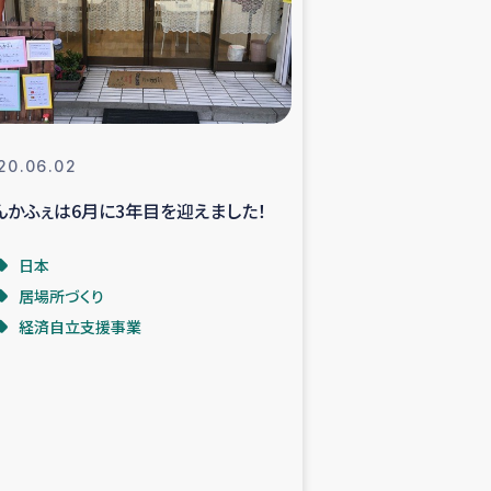
支援事業
NITAによる食品加工事業
20.06.02
んかふぇは6月に3年目を迎えました！
島地震 緊急支援
日本
ー緊急支援
居場所づくり
経済自立支援事業
グローブ植林活動
おける緊急支援
・レバノン人への農業支援