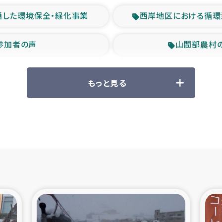
通した環境保全・緑化事業
西岸地区における循環
参加者の声
山間部農村
救援の時代
森林保全型
もっと見る
ル豪雨緊急支援
大雨による
産者支援事業
シリア国内避難民・
シリア難民支援事業
インドネシア中部 スラウ
ィブ県帰還民の生活再建支援
スリランカ ジ
 緊急人道支援
スリランカ南