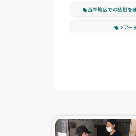
西岸地区での植樹を
ツアー
緊急
東ティモー
カカオ生
トルコにおける
スリランカ ムライテ
スリランカ