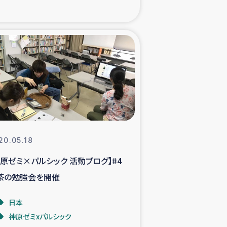
xパルシック
援隊の活動
復興支援
立支援事業
食料支援と農家生産支援
20.05.18
神原ゼミ×パルシック 活動ブログ】#4
緑化を通じた支援事業
茶の勉強会を開催
女性グループの生計支援
日本
神原ゼミxパルシック
レード事業