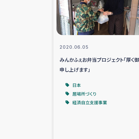
スリランカの南北女性をつ
ェ
民際
2020.06.05
みんかふぇお弁当プロジェクト「厚く
ガザ
申し上げます」
国内避難民への物
日本
居場所づくり
タイ国境ミャン
経済自立支援事業
レバノンでのシリア
レバノンでのシリ