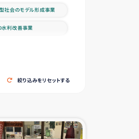
型社会のモデル形成事業
の水利改善事業
農業の支援事業
洪水被災者支援
絞り込みをリセットする
帰還民の生活再建支援
ェシの地震・津波被災者支援
ャフナ県干物事業
部洪水被災者支援