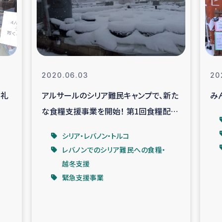
なぐサリー・リサイクル・プロジ
復興
クト
教育事業
女性グループPIFWA
2020.06.03
20
御礼
アルサールのシリア難民キャンプで、新た
み
人道支援
令和6年能登半
な食糧支援事業を開始！ 第1回食糧配布
資配付および教育支援
ミャンマ
の映像も公開！
シリア・レバノン・トルコ
レバノンでのシリア難民への食糧・
マー移民子ども支援
漁民によるマン
越冬支援
緊急支援事業
難民への食糧・越冬支援
レバノンに
ア難民への教育支援事業
レバノンでのシリア難民