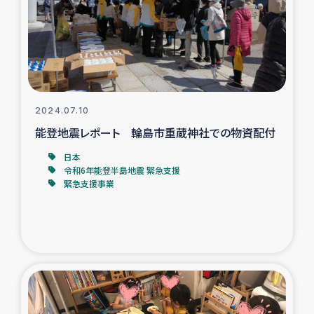
カカオ生産者支援事業
シリア国内避難民・帰還民の生活再建支援
トルコにおけるシリア難民支援事業
2024.07.10
インドネシア中部 スラウェシの地震・津波被災者支援
能登地震レポート 輪島市重蔵神社での物資配付
日本
スリランカ ムライティブ県帰還民の生活再建支援
令和6年能登半島地震 緊急支援
緊急支援事業
スリランカ ジャフナ県干物事業
スリランカ 緊急人道支援
スリランカ南部洪水被災者支援