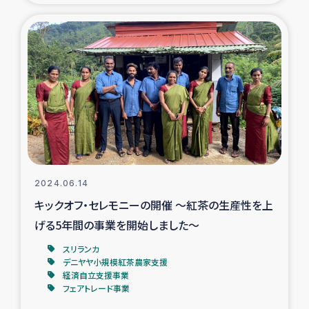
ガザ地区での公園の緑化を通じた支援事業
ガザ地区における被災住民への緊急支援
ガザ地区酪農を通した女性グループの生計支援
ふりかけ普及と食生活改善による栄養改善事業
フェアトレード事業
2024.06.14
緊急支援事業
キックオフ・セレモニーの開催 ～紅茶の生産性を上
げる5年間の事業を開始しました～
女性の生計向上を通じた子どもの栄養改善事業
スリランカ
デニヤヤ小規模紅茶農家支援
民際教育
経済自立支援事業
フェアトレード事業
食べる