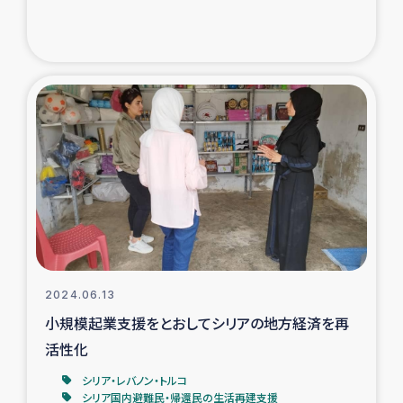
トルコ・シリア地震被災者支援
デニヤヤ小規模紅茶農家支援
コーヒー生産者支援
アイナロ県マウベシ郡でのコーヒー畑改善事業
ベイルート大規模爆発被災者支援
女性の生計向上支援
2024.06.13
小規模起業支援をとおしてシリアの地方経済を再
アグロフォレストリー（カカオ）事業
活性化
シリア・レバノン・トルコ
シリア国内避難民・帰還民の生活再建支援