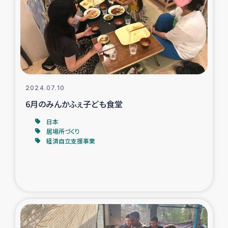
スリランカの南北女性をつなぐサリー・リサイクル・プロ
ジェクト
復興支援事業
民際教育事業
2024.07.10
女性グループPIFWANITAによる食品加工事業
6月のみんかふぇ子ども食堂
日本
ガザ人道支援
居場所づくり
経済自立支援事業
令和6年能登半島地震 緊急支援
国内避難民への物資配付および教育支援
ミャンマー緊急支援