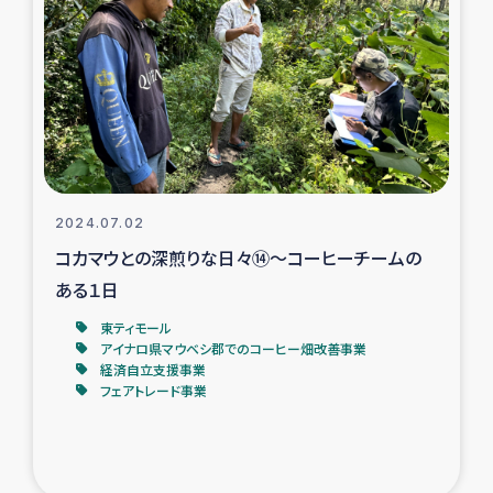
復興応援隊の活動
仮設住宅生活支援・農業復興支援
漁業復興支援
インターン・ボランティア日誌
2024.07.02
コカマウとの深煎りな日々⑭～コーヒーチームの
経済自立支援事業
ある１日
東ティモール
居場所づくり
アイナロ県マウベシ郡でのコーヒー畑改善事業
経済自立支援事業
ガザ空爆被災者への食料支援と農家生産支援
フェアトレード事業
ガザ地区における羊の畜産支援