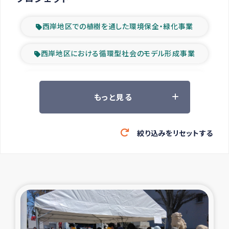
西岸地区での植樹を通した環境保全・緑化事業
西岸地区における循環型社会のモデル形成事業
ツアー参加者の声
もっと見る
山間部農村の水利改善事業
絞り込みをリセットする
緊急救援の時代
森林保全型農業の支援事業
東ティモール豪雨緊急支援
大雨による洪水被災者支援