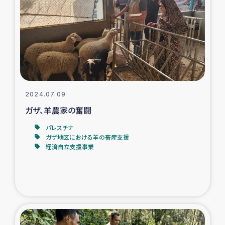
タイ国境ミャンマー移民子ども支援
漁民によるマングローブ植林活動
レバノンでのシリア難民への食糧・越冬支援
レバノンにおける緊急支援
2024.07.09
ガザ、羊農家の奮闘
レバノンでのシリア難民への教育支援事業
パレスチナ
レバノンでのシリア難民・レバノン人への農業支援
ガザ地区における羊の畜産支援
経済自立支援事業
海外ルーツの市民との共生
神原ゼミxパルシック
石巻市街地在宅被災者支援