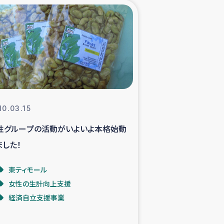
xパルシック
援隊の活動
復興支援
立支援事業
10.03.15
性グループの活動がいよいよ本格始動
食料支援と農家生産支援
ました！
緑化を通じた支援事業
東ティモール
女性の生計向上支援
女性グループの生計支援
経済自立支援事業
レード事業