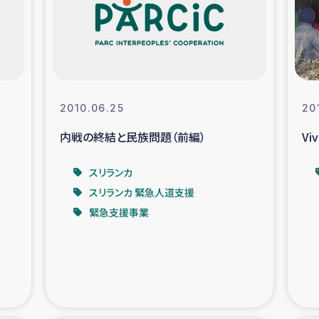
なぐサリー・リサイクル・プロジ
復興
クト
教育事業
女性グループPIFWA
2010.06.25
20
内戦の終結と民族問題（前編）
Viv
人道支援
令和6年能登半
スリランカ
資配付および教育支援
ミャンマ
スリランカ 緊急人道支援
緊急支援事業
マー移民子ども支援
漁民によるマン
難民への食糧・越冬支援
レバノンに
ア難民への教育支援事業
レバノンでのシリア難民