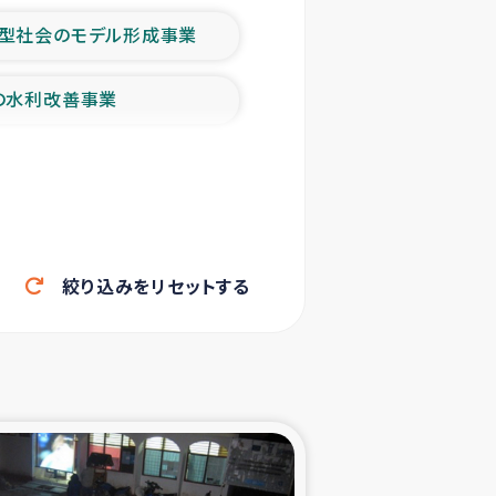
型社会のモデル形成事業
の水利改善事業
農業の支援事業
洪水被災者支援
絞り込みをリセットする
帰還民の生活再建支援
ェシの地震・津波被災者支援
ャフナ県干物事業
部洪水被災者支援