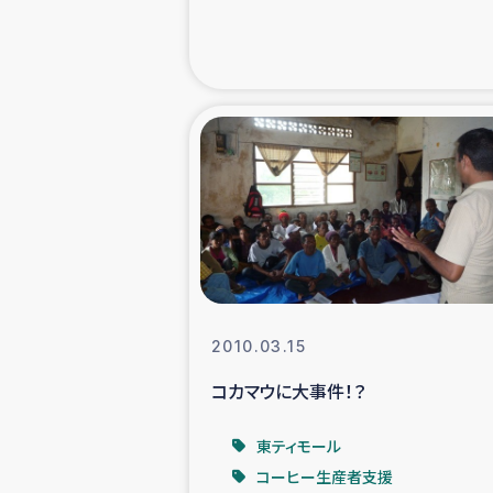
緊急
民
トルコ・シリ
コーヒ
ベイルート大
2010.03.15
アグロフォレス
コカマウに大事件！？
東ティモール
コーヒー生産者支援