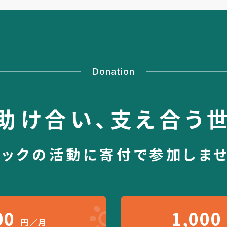
Donation
助け合い、
支え合う
シックの活動に
寄付で参加しま
00
1,000
円／月