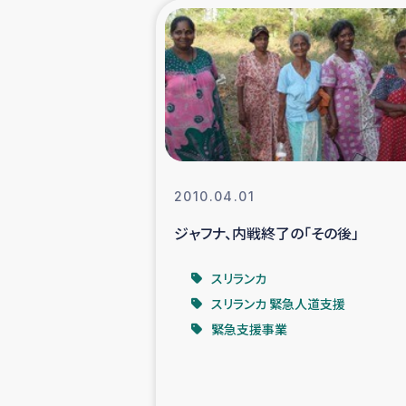
海外ルーツ
石巻市街地
仮設住宅生活
インターン・
2010.04.01
ジャフナ、内戦終了の「その後」
居場
スリランカ
ガザ地区にお
スリランカ 緊急人道支援
緊急支援事業
ガザ地区における
ふりかけ普及と食生