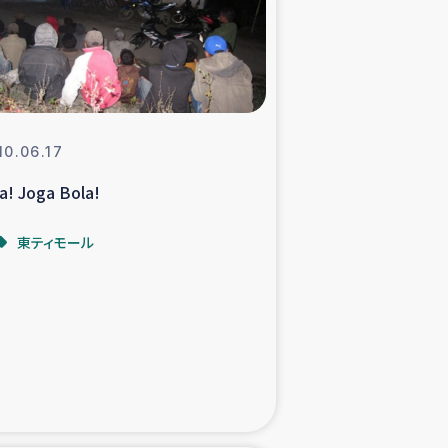
支援事業
NITAによる食品加工事業
10.06.17
a! Joga Bola!
島地震 緊急支援
東ティモール
ー緊急支援
グローブ植林活動
おける緊急支援
・レバノン人への農業支援