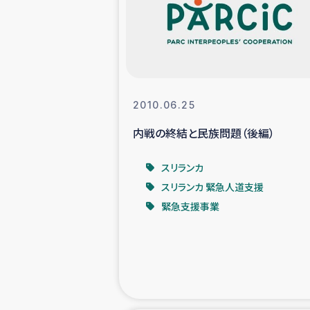
スリランカの南北女性をつ
ェ
民際
2010.06.25
内戦の終結と民族問題（後編）
ガザ
スリランカ
国内避難民への物
スリランカ 緊急人道支援
緊急支援事業
タイ国境ミャン
レバノンでのシリア
レバノンでのシリ