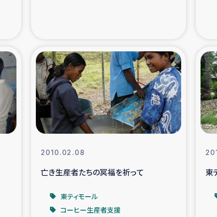
支援事業
女性の生計向上を通じ
際教育
食
ア地震被災者支援
デニヤヤ小規
ー生産者支援
アイナロ県マウベシ郡
規模爆発被災者支援
女性の生
2010.02.08
20
トリー（カカオ）事業
亡き生産者たちの冥福を祈って
東
東ティモール
コーヒー生産者支援