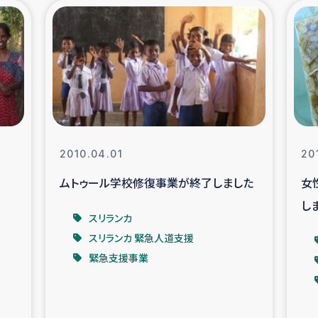
の市民との共生
神原ゼミ
在宅被災者支援
復興応
支援・農業復興支援
漁業
ボランティア日誌
経済自
2010.04.01
20
ムトゥール学校修復事業が終了しました
女
所づくり
ガザ空爆被災者への
し
スリランカ
ける羊の畜産支援
ガザ地区での公園の
スリランカ 緊急人道支援
緊急支援事業
被災住民への緊急支援
ガザ地区酪農を通した
活改善による栄養改善事業
フェアト