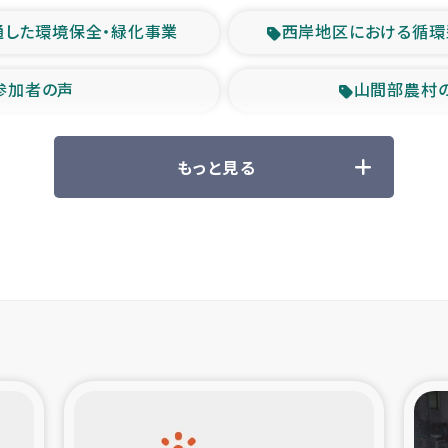
通した環境保全・緑化事業
西岸地区における循環
参加者の声
山間部農村
救援の時代
森林保全型
もっと見る
ル豪雨緊急支援
大雨による
産者支援事業
シリア国内避難民・
シリア難民支援事業
インドネシア中部 スラウ
ィブ県帰還民の生活再建支援
スリランカ ジ
 緊急人道支援
スリランカ南