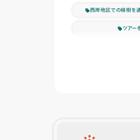
西岸地区での植樹を
ツアー
緊急
東ティモー
カカオ生
トルコにおける
スリランカ ムライテ
スリランカ