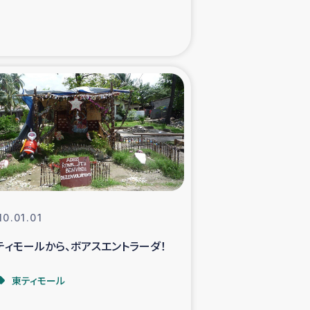
た子どもの栄養改善事業
べる
模紅茶農家支援
でのコーヒー畑改善事業
計向上支援
10.01.01
ティモールから、ボアスエントラーダ！
東ティモール