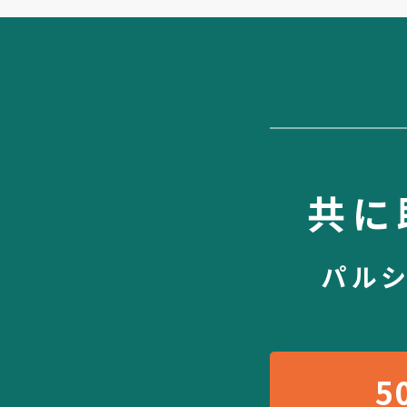
共に
パル
5