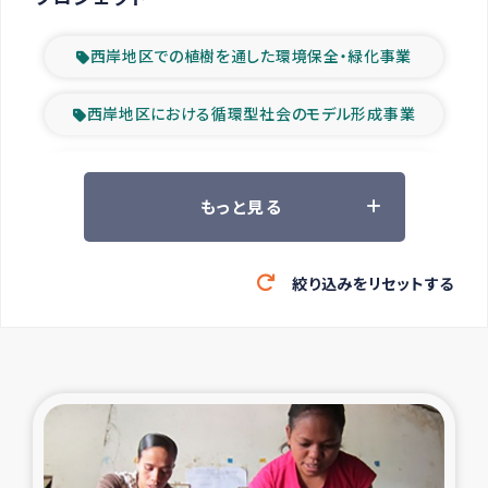
西岸地区での植樹を通した環境保全・緑化事業
西岸地区における循環型社会のモデル形成事業
ツアー参加者の声
もっと見る
山間部農村の水利改善事業
絞り込みをリセットする
緊急救援の時代
森林保全型農業の支援事業
東ティモール豪雨緊急支援
大雨による洪水被災者支援