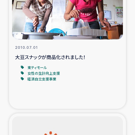
カカオ生産者支援事業
シリア国内避難民・帰還民の生活再建支援
トルコにおけるシリア難民支援事業
2010.07.01
インドネシア中部 スラウェシの地震・津波被災者支援
大豆スナックが商品化されました！
東ティモール
スリランカ ムライティブ県帰還民の生活再建支援
女性の生計向上支援
経済自立支援事業
スリランカ ジャフナ県干物事業
スリランカ 緊急人道支援
スリランカ南部洪水被災者支援