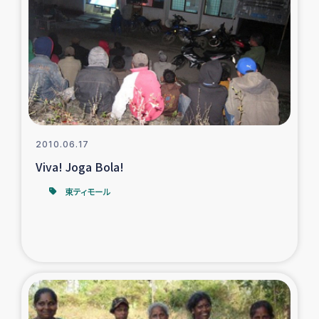
復興応援隊の活動
仮設住宅生活支援・農業復興支援
漁業復興支援
インターン・ボランティア日誌
2010.06.17
Viva! Joga Bola!
経済自立支援事業
東ティモール
居場所づくり
ガザ空爆被災者への食料支援と農家生産支援
ガザ地区における羊の畜産支援