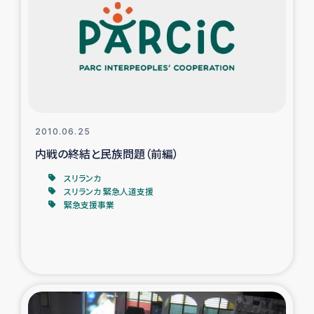
タイ国境ミャンマー移民子ども支援
漁民によるマングローブ植林活動
レバノンでのシリア難民への食糧・越冬支援
レバノンにおける緊急支援
2010.06.25
内戦の終結と民族問題（前編）
レバノンでのシリア難民への教育支援事業
スリランカ
レバノンでのシリア難民・レバノン人への農業支援
スリランカ 緊急人道支援
緊急支援事業
海外ルーツの市民との共生
神原ゼミxパルシック
石巻市街地在宅被災者支援