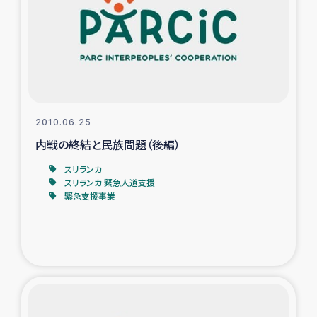
スリランカの南北女性をつなぐサリー・リサイクル・プロ
ジェクト
復興支援事業
民際教育事業
2010.06.25
女性グループPIFWANITAによる食品加工事業
内戦の終結と民族問題（後編）
スリランカ
ガザ人道支援
スリランカ 緊急人道支援
緊急支援事業
令和6年能登半島地震 緊急支援
国内避難民への物資配付および教育支援
ミャンマー緊急支援