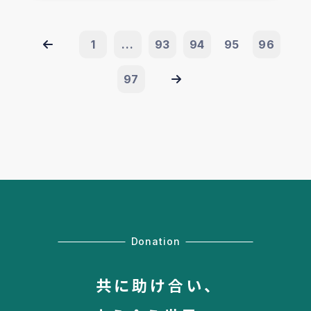
1
...
93
94
95
96
97
Donation
共に助け合い、