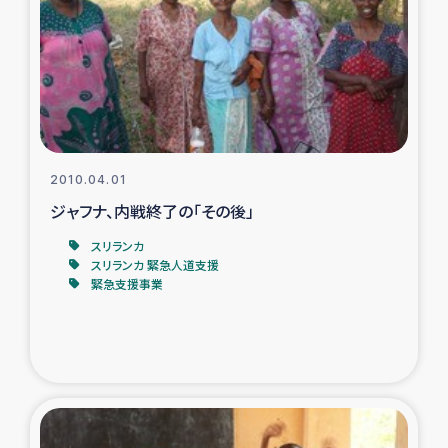
ガザ地区での公園の緑化を通じた支援事業
ガザ地区における被災住民への緊急支援
ガザ地区酪農を通した女性グループの生計支援
ふりかけ普及と食生活改善による栄養改善事業
2010.04.01
ジャフナ、内戦終了の「その後」
フェアトレード事業
スリランカ
スリランカ 緊急人道支援
緊急支援事業
緊急支援事業
女性の生計向上を通じた子どもの栄養改善事業
民際教育
食べる