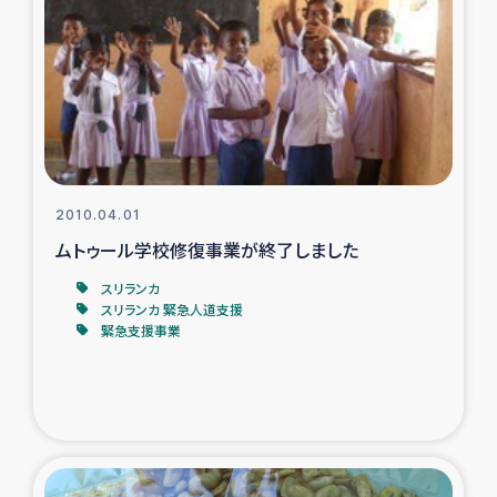
トルコ・シリア地震被災者支援
デニヤヤ小規模紅茶農家支援
コーヒー生産者支援
2010.04.01
アイナロ県マウベシ郡でのコーヒー畑改善事業
ムトゥール学校修復事業が終了しました
ベイルート大規模爆発被災者支援
スリランカ
スリランカ 緊急人道支援
緊急支援事業
女性の生計向上支援
アグロフォレストリー（カカオ）事業