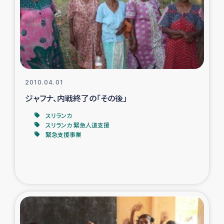
復興応援隊の活動
仮設住宅生活支援・農業復興支援
漁業復興支援
2010.04.01
ジャフナ、内戦終了の「その後」
インターン・ボランティア日誌
スリランカ
経済自立支援事業
スリランカ 緊急人道支援
緊急支援事業
居場所づくり
ガザ空爆被災者への食料支援と農家生産支援
ガザ地区における羊の畜産支援