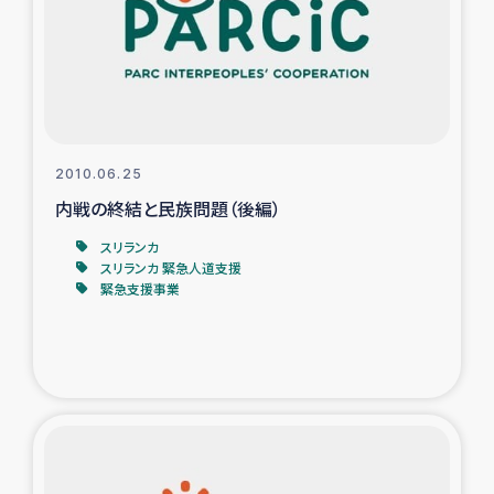
カカオ生産者支援事業
シリア国内避難民・帰還民の生活再建支援
トルコにおけるシリア難民支援事業
2010.06.25
インドネシア中部 スラウェシの地震・津波被災者支援
内戦の終結と民族問題（後編）
スリランカ
スリランカ ムライティブ県帰還民の生活再建支援
スリランカ 緊急人道支援
緊急支援事業
スリランカ ジャフナ県干物事業
スリランカ 緊急人道支援
スリランカ南部洪水被災者支援