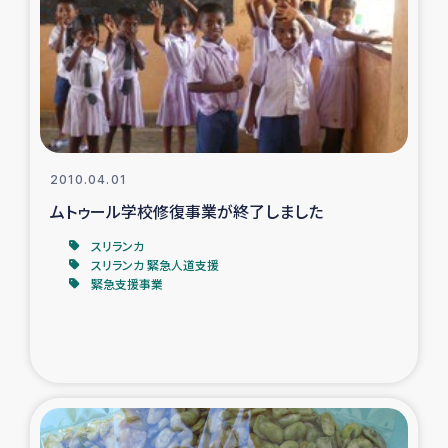
ガザ地区での公園の緑化を通じた支援事業
ガザ地区における被災住民への緊急支援
ガザ地区酪農を通した女性グループの生計支援
ふりかけ普及と食生活改善による栄養改善事業
2010.04.01
ムトゥール学校修復事業が終了しました
フェアトレード事業
スリランカ
スリランカ 緊急人道支援
緊急支援事業
緊急支援事業
女性の生計向上を通じた子どもの栄養改善事業
民際教育
食べる