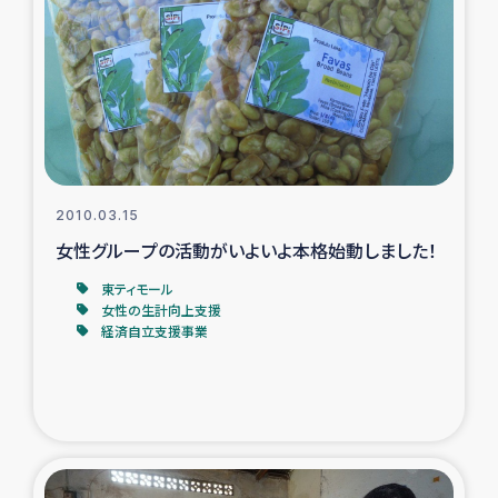
トルコ・シリア地震被災者支援
デニヤヤ小規模紅茶農家支援
コーヒー生産者支援
2010.03.15
アイナロ県マウベシ郡でのコーヒー畑改善事業
女性グループの活動がいよいよ本格始動しました！
ベイルート大規模爆発被災者支援
東ティモール
女性の生計向上支援
経済自立支援事業
女性の生計向上支援
アグロフォレストリー（カカオ）事業