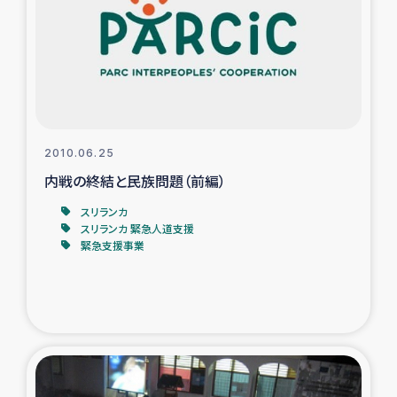
スリランカの南北女性をつなぐサリー・リサイクル・プロ
ジェクト
復興支援事業
民際教育事業
2010.06.25
女性グループPIFWANITAによる食品加工事業
内戦の終結と民族問題（前編）
スリランカ
ガザ人道支援
スリランカ 緊急人道支援
緊急支援事業
令和6年能登半島地震 緊急支援
国内避難民への物資配付および教育支援
ミャンマー緊急支援