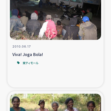
タイ国境ミャンマー移民子ども支援
漁民によるマングローブ植林活動
レバノンでのシリア難民への食糧・越冬支援
レバノンにおける緊急支援
2010.06.17
Viva! Joga Bola!
レバノンでのシリア難民への教育支援事業
東ティモール
レバノンでのシリア難民・レバノン人への農業支援
海外ルーツの市民との共生
神原ゼミxパルシック
石巻市街地在宅被災者支援