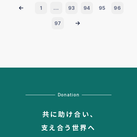
1
...
93
94
95
96
97
Donation
共に助け合い、
支え合う世界へ