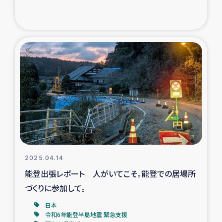
トルコ・シリア地震被災者支援
デニヤヤ小規模紅茶農家支援
コーヒー生産者支援
アイナロ県マウベシ郡でのコーヒー畑改善事業
ベイルート大規模爆発被災者支援
女性の生計向上支援
2025.04.14
能登出張レポート 人がいてこそ。能登での居場所
アグロフォレストリー（カカオ）事業
づくりに参加して。
日本
令和6年能登半島地震 緊急支援