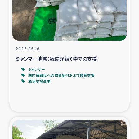
カカオ生産者支援事業
シリア国内避難民・帰還民の生活再建支援
トルコにおけるシリア難民支援事業
2025.05.16
インドネシア中部 スラウェシの地震・津波被災者支援
ミャンマー地震：戦闘が続く中での支援
ミャンマー
スリランカ ムライティブ県帰還民の生活再建支援
国内避難民への物資配付および教育支援
緊急支援事業
スリランカ ジャフナ県干物事業
スリランカ 緊急人道支援
スリランカ南部洪水被災者支援