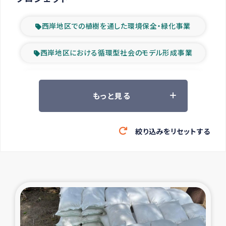
西岸地区での植樹を通した環境保全・緑化事業
西岸地区における循環型社会のモデル形成事業
ツアー参加者の声
もっと見る
山間部農村の水利改善事業
絞り込みをリセットする
緊急救援の時代
森林保全型農業の支援事業
東ティモール豪雨緊急支援
大雨による洪水被災者支援