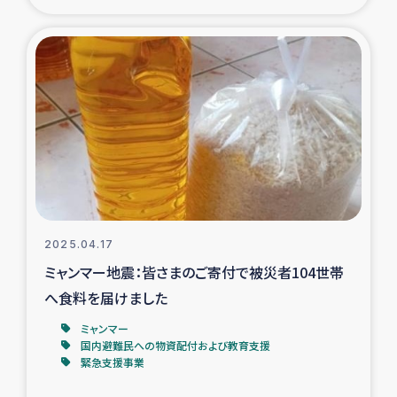
ガザ地区での公園の緑化を通じた支援事業
ガザ地区における被災住民への緊急支援
ガザ地区酪農を通した女性グループの生計支援
ふりかけ普及と食生活改善による栄養改善事業
フェアトレード事業
緊急支援事業
2025.04.17
ミャンマー地震：皆さまのご寄付で被災者104世帯
女性の生計向上を通じた子どもの栄養改善事業
へ食料を届けました
ミャンマー
民際教育
国内避難民への物資配付および教育支援
緊急支援事業
食べる