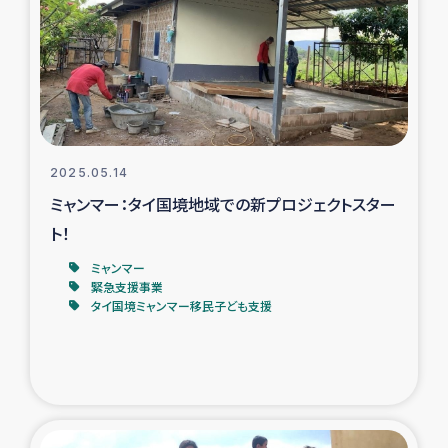
スリランカの南北女性をつなぐサリー・リサイクル・プロ
ジェクト
復興支援事業
民際教育事業
2025.05.14
女性グループPIFWANITAによる食品加工事業
ミャンマー：タイ国境地域での新プロジェクトスター
ト！
ガザ人道支援
ミャンマー
緊急支援事業
令和6年能登半島地震 緊急支援
タイ国境ミャンマー移民子ども支援
国内避難民への物資配付および教育支援
ミャンマー緊急支援