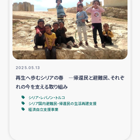
タイ国境ミャンマー移民子ども支援
漁民によるマングローブ植林活動
レバノンでのシリア難民への食糧・越冬支援
レバノンにおける緊急支援
2025.05.13
レバノンでのシリア難民への教育支援事業
再生へ歩むシリアの春 ―帰還民と避難民、それぞ
レバノンでのシリア難民・レバノン人への農業支援
れの今を支える取り組み
シリア・レバノン・トルコ
海外ルーツの市民との共生
シリア国内避難民・帰還民の生活再建支援
経済自立支援事業
神原ゼミxパルシック
石巻市街地在宅被災者支援