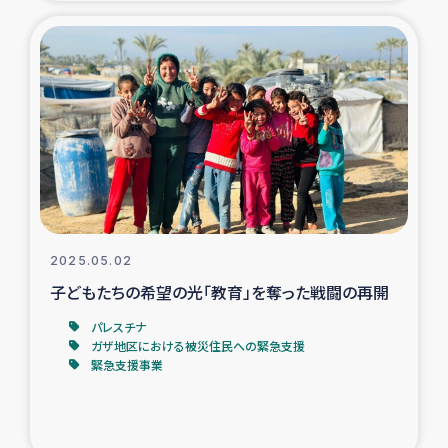
復興応援隊の活動
仮設住宅生活支援・農業復興支援
漁業復興支援
インターン・ボランティア日誌
経済自立支援事業
2025.05.02
子どもたちの希望の光「教育」を奪った戦闘の再開
居場所づくり
パレスチナ
ガザ地区における被災住民への緊急支援
ガザ空爆被災者への食料支援と農家生産支援
緊急支援事業
ガザ地区における羊の畜産支援