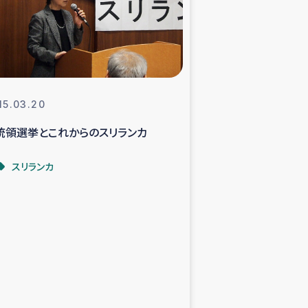
支援事業
NITAによる食品加工事業
15.03.20
統領選挙とこれからのスリランカ
島地震 緊急支援
スリランカ
ー緊急支援
グローブ植林活動
おける緊急支援
・レバノン人への農業支援