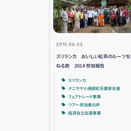
スリランカの南北女性をつ
ェ
民際
2015.04.03
スリランカ おいしい紅茶のルーツを
ガザ
ねる旅 2014 参加報告
国内避難民への物
スリランカ
デニヤヤ小規模紅茶農家支援
タイ国境ミャン
フェアトレード事業
ツアー参加者の声
レバノンでのシリア
経済自立支援事業
レバノンでのシリ