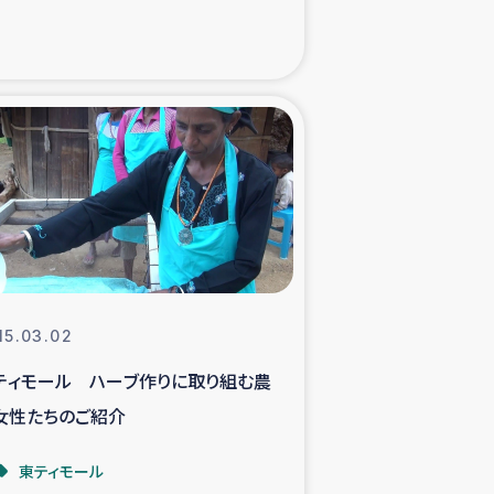
xパルシック
援隊の活動
復興支援
立支援事業
食料支援と農家生産支援
15.03.02
緑化を通じた支援事業
ティモール ハーブ作りに取り組む農
女性たちのご紹介
女性グループの生計支援
東ティモール
レード事業