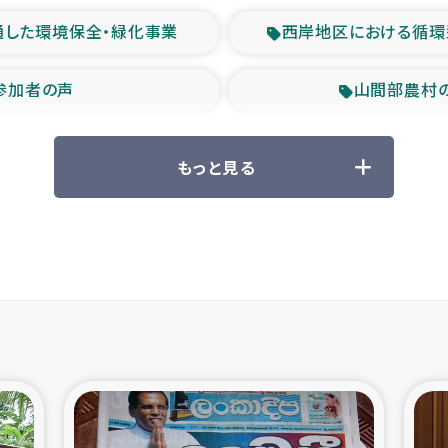
通した環境保全・緑化事業
西岸地区における循環
参加者の声
山間部農村
救援の時代
森林保全型
もっと見る
ル豪雨緊急支援
大雨による
産者支援事業
シリア国内避難民・
シリア難民支援事業
インドネシア中部 スラウ
ィブ県帰還民の生活再建支援
スリランカ ジ
 緊急人道支援
スリランカ南