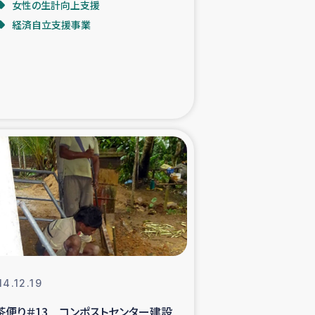
女性の生計向上支援
経済自立支援事業
た子どもの栄養改善事業
べる
模紅茶農家支援
でのコーヒー畑改善事業
計向上支援
14.12.19
茶便り＃13 コンポストセンター建設