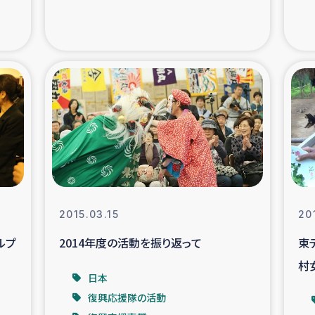
の市民との共生
神原ゼミ
在宅被災者支援
復興応
支援・農業復興支援
漁業
ボランティア日誌
経済自
所づくり
ガザ空爆被災者への
2015.03.15
20
ける羊の畜産支援
ガザ地区での公園の
ルプ
2014年度の活動を振り返って
東
村
被災住民への緊急支援
ガザ地区酪農を通した
日本
復興応援隊の活動
活改善による栄養改善事業
フェアト