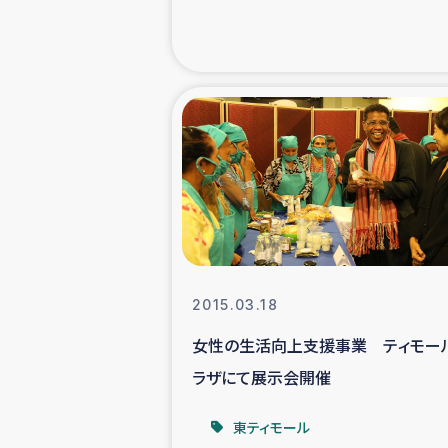
海外ルーツ
石巻市街地
仮設住宅生活
インターン・
居場
2015.03.18
ガザ地区にお
女性の生活向上支援事業 ティモー
ラザにて展示会開催
ガザ地区における
東ティモール
ふりかけ普及と食生