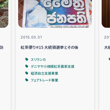
なぐサリー・リサイクル・プロジ
復興
クト
教育事業
女性グループPIFWA
2015.03.31
20
訪
紅茶便り＃15 大統領選挙とその後
大
人道支援
令和6年能登半
スリランカ
資配付および教育支援
ミャンマ
デニヤヤ小規模紅茶農家支援
経済自立支援事業
マー移民子ども支援
漁民によるマン
フェアトレード事業
難民への食糧・越冬支援
レバノンに
ア難民への教育支援事業
レバノンでのシリア難民