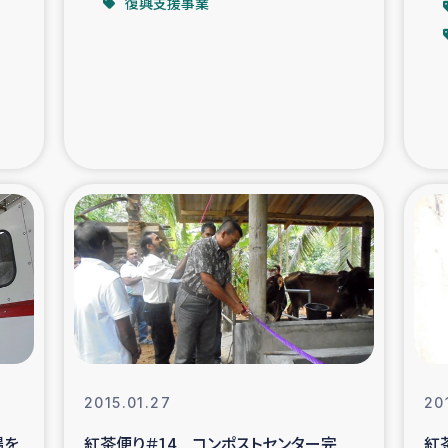
復興支援事業
支援事業
女性の生計向上を通じ
際教育
食
ア地震被災者支援
デニヤヤ小規
ー生産者支援
アイナロ県マウベシ郡
規模爆発被災者支援
女性の生
トリー（カカオ）事業
2015.01.27
20
場を
紅茶便り＃14 コンポストセンター完
紅