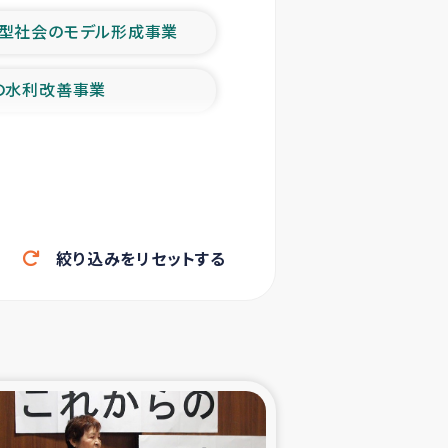
型社会のモデル形成事業
の水利改善事業
農業の支援事業
洪水被災者支援
絞り込みをリセットする
帰還民の生活再建支援
ェシの地震・津波被災者支援
ャフナ県干物事業
部洪水被災者支援