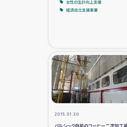
女性の生計向上支援
経済自立支援事業
緊急
民
トルコ・シリ
コーヒ
ベイルート大
アグロフォレス
2015.01.30
パルシック自前のコーヒー二次加工