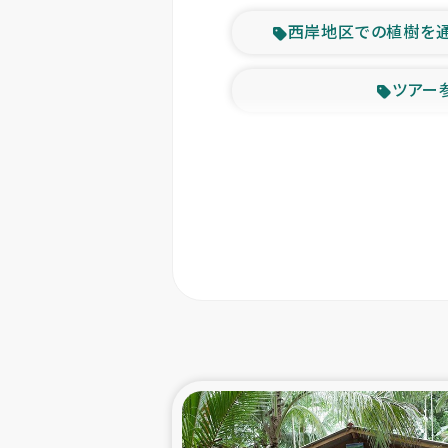
西岸地区での植樹を
ツアー
緊急
東ティモー
カカオ生
トルコにおける
スリランカ ムライテ
スリランカ