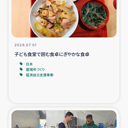
カカオ生産者支援事業
シリア国内避難民・帰還民の生活再建支援
トルコにおけるシリア難民支援事業
2026.07.01
インドネシア中部 スラウェシの地震・津波被災者支援
子ども食堂で囲む食卓にぎやかな食卓
日本
スリランカ ムライティブ県帰還民の生活再建支援
居場所づくり
経済自立支援事業
スリランカ ジャフナ県干物事業
スリランカ 緊急人道支援
スリランカ南部洪水被災者支援