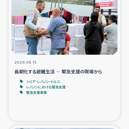
タイ国境ミャンマー移民子ども支援
漁民によるマングローブ植林活動
レバノンでのシリア難民への食糧・越冬支援
レバノンにおける緊急支援
2026.06.15
レバノンでのシリア難民への教育支援事業
長期化する避難生活 ― 緊急支援の現場から
レバノンでのシリア難民・レバノン人への農業支援
シリア・レバノン・トルコ
レバノンにおける緊急支援
緊急支援事業
海外ルーツの市民との共生
神原ゼミxパルシック
石巻市街地在宅被災者支援