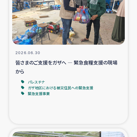
スリランカの南北女性をつなぐサリー・リサイクル・プロ
ジェクト
復興支援事業
民際教育事業
2026.06.30
女性グループPIFWANITAによる食品加工事業
皆さまのご支援をガザへ ― 緊急食糧支援の現場
から
ガザ人道支援
パレスチナ
ガザ地区における被災住民への緊急支援
令和6年能登半島地震 緊急支援
緊急支援事業
国内避難民への物資配付および教育支援
ミャンマー緊急支援