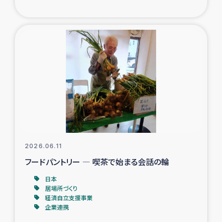
ガザ地区での公園の緑化を通じた支援事業
ガザ地区における被災住民への緊急支援
ガザ地区酪農を通した女性グループの生計支援
ふりかけ普及と食生活改善による栄養改善事業
フェアトレード事業
緊急支援事業
2026.06.11
フードパントリー ― 喫茶で始まる会話の輪
女性の生計向上を通じた子どもの栄養改善事業
日本
居場所づくり
民際教育
経済自立支援事業
企業連携
食べる