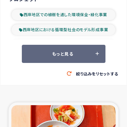
西岸地区での植樹を通した環境保全・緑化事業
西岸地区における循環型社会のモデル形成事業
ツアー参加者の声
もっと見る
山間部農村の水利改善事業
絞り込みをリセットする
緊急救援の時代
森林保全型農業の支援事業
東ティモール豪雨緊急支援
大雨による洪水被災者支援