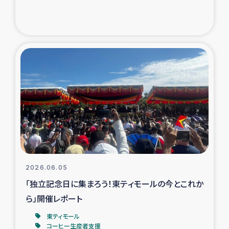
トルコ・シリア地震被災者支援
デニヤヤ小規模紅茶農家支援
コーヒー生産者支援
アイナロ県マウベシ郡でのコーヒー畑改善事業
ベイルート大規模爆発被災者支援
女性の生計向上支援
2026.06.05
「独立記念日に集まろう！東ティモールの今とこれか
アグロフォレストリー（カカオ）事業
ら」開催レポート
東ティモール
コーヒー生産者支援