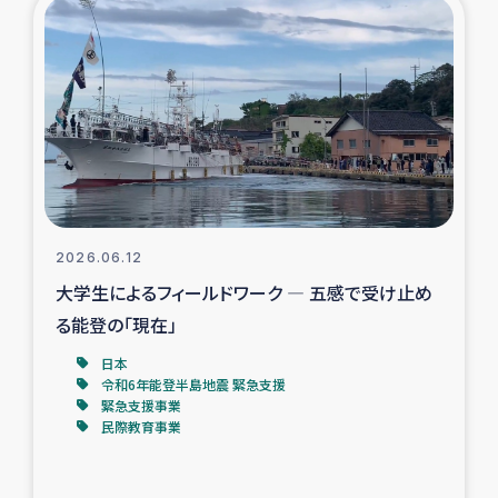
復興応援隊の活動
仮設住宅生活支援・農業復興支援
漁業復興支援
インターン・ボランティア日誌
2026.06.12
経済自立支援事業
大学生によるフィールドワーク ― 五感で受け止め
る能登の「現在」
居場所づくり
日本
令和6年能登半島地震 緊急支援
ガザ空爆被災者への食料支援と農家生産支援
緊急支援事業
民際教育事業
ガザ地区における羊の畜産支援