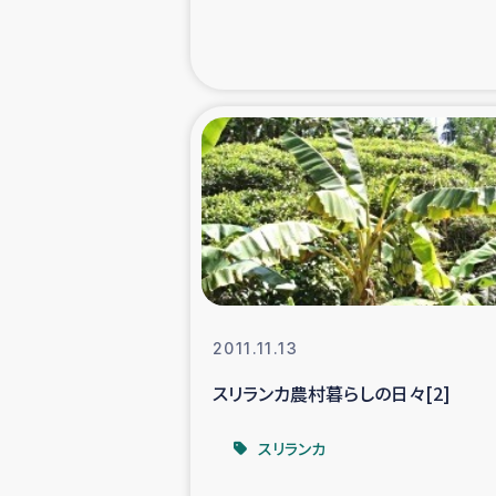
緊急
民
トルコ・シリ
コーヒ
ベイルート大
2011.11.13
アグロフォレス
スリランカ農村暮らしの日々[2]
スリランカ