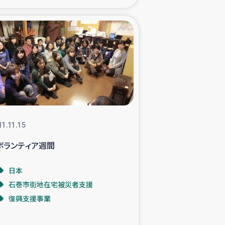
xパルシック
援隊の活動
復興支援
立支援事業
1.11.15
食料支援と農家生産支援
ボランティア週間
緑化を通じた支援事業
日本
石巻市街地在宅被災者支援
女性グループの生計支援
復興支援事業
レード事業