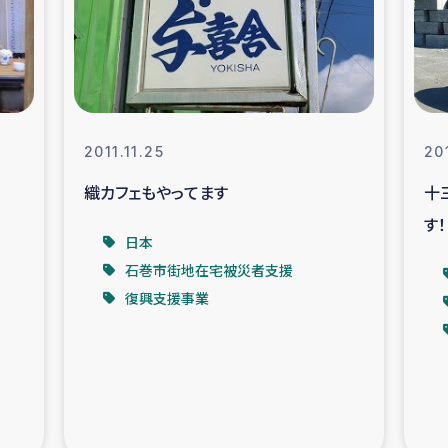
なぐサリー・リサイクル・プロジ
復興
クト
教育事業
女性グループPIFWA
2011.11.25
20
織カフェもやってます
十
人道支援
令和6年能登半
す！
日本
資配付および教育支援
ミャンマ
石巻市街地在宅被災者支援
復興支援事業
マー移民子ども支援
漁民によるマン
難民への食糧・越冬支援
レバノンに
ア難民への教育支援事業
レバノンでのシリア難民