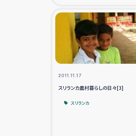
海外ルーツ
石巻市街地
仮設住宅生活
インターン・
2011.11.17
居場
スリランカ農村暮らしの日々[3]
ガザ地区にお
スリランカ
ガザ地区における
ふりかけ普及と食生