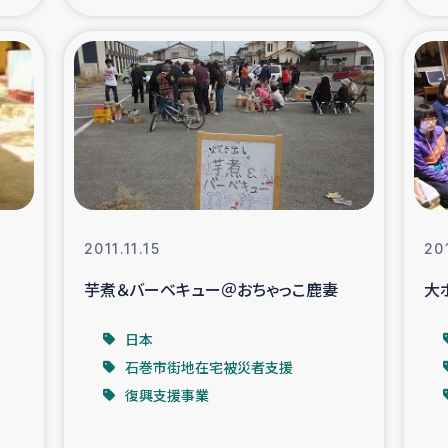
の市民との共生
神原ゼミ
在宅被災者支援
復興応
支援・農業復興支援
漁業
ボランティア日誌
経済自
2011.11.15
201
所づくり
ガザ空爆被災者への
芋煮＆バーベキュー＠おちゃっこ鹿妻
大
ける羊の畜産支援
ガザ地区での公園の
日本
石巻市街地在宅被災者支援
被災住民への緊急支援
ガザ地区酪農を通した
復興支援事業
活改善による栄養改善事業
フェアト