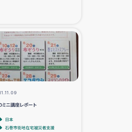
た子どもの栄養改善事業
べる
模紅茶農家支援
でのコーヒー畑改善事業
計向上支援
11.11.09
のミニ講座レポート
日本
石巻市街地在宅被災者支援