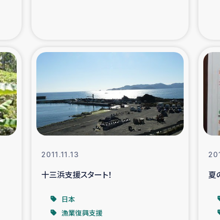
支援事業
女性の生計向上を通じ
際教育
食
ア地震被災者支援
デニヤヤ小規
ー生産者支援
アイナロ県マウベシ郡
規模爆発被災者支援
女性の生
2011.11.13
20
トリー（カカオ）事業
十三浜支援スタート！
夏
日本
漁業復興支援