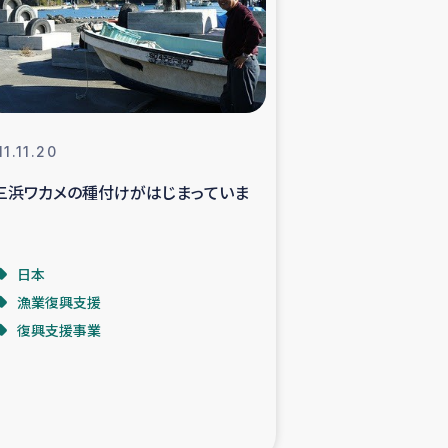
支援事業
NITAによる食品加工事業
11.11.20
三浜ワカメの種付けがはじまっていま
島地震 緊急支援
ー緊急支援
日本
漁業復興支援
グローブ植林活動
復興支援事業
おける緊急支援
・レバノン人への農業支援