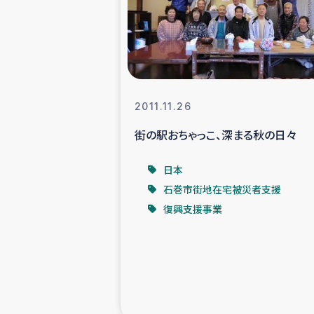
スリランカの南北女性をつ
ェ
民際
2011.11.26
街の駅おちゃっこ、深まる秋の日々
ガザ
日本
国内避難民への物
石巻市街地在宅被災者支援
復興支援事業
タイ国境ミャン
レバノンでのシリア
レバノンでのシリ