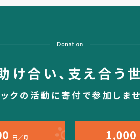
Donation
助け合い、
支え合う
シックの活動に
寄付で参加しま
00
1,000
円／月