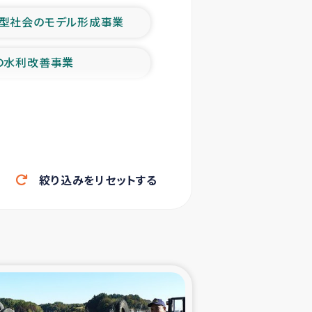
型社会のモデル形成事業
の水利改善事業
農業の支援事業
洪水被災者支援
絞り込みをリセットする
帰還民の生活再建支援
ェシの地震・津波被災者支援
ャフナ県干物事業
部洪水被災者支援