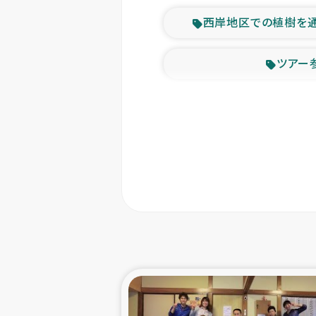
西岸地区での植樹を
ツアー
緊急
東ティモー
カカオ生
トルコにおける
スリランカ ムライテ
スリランカ