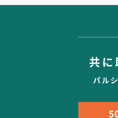
共に
パル
5