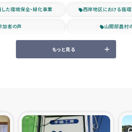
通した環境保全・緑化事業
西岸地区における循環
参加者の声
山間部農村
救援の時代
森林保全型
もっと見る
ル豪雨緊急支援
大雨による
産者支援事業
シリア国内避難民・
シリア難民支援事業
インドネシア中部 スラウ
ィブ県帰還民の生活再建支援
スリランカ ジ
 緊急人道支援
スリランカ南