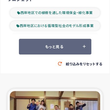
西岸地区での植樹を通した環境保全・緑化事業
西岸地区における循環型社会のモデル形成事業
ツアー参加者の声
もっと見る
山間部農村の水利改善事業
絞り込みをリセットする
緊急救援の時代
森林保全型農業の支援事業
東ティモール豪雨緊急支援
大雨による洪水被災者支援