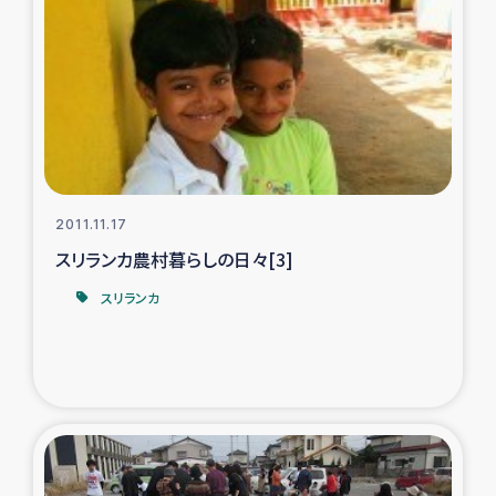
復興応援隊の活動
仮設住宅生活支援・農業復興支援
漁業復興支援
インターン・ボランティア日誌
2011.11.17
スリランカ農村暮らしの日々[3]
経済自立支援事業
スリランカ
居場所づくり
ガザ空爆被災者への食料支援と農家生産支援
ガザ地区における羊の畜産支援