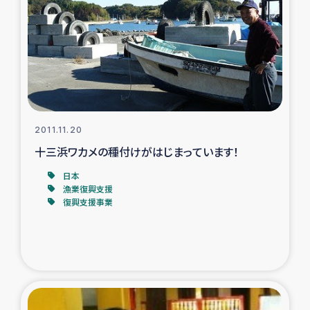
タイ国境ミャンマー移民子ども支援
漁民によるマングローブ植林活動
レバノンでのシリア難民への食糧・越冬支援
レバノンにおける緊急支援
2011.11.20
十三浜ワカメの種付けがはじまっています！
レバノンでのシリア難民への教育支援事業
日本
レバノンでのシリア難民・レバノン人への農業支援
漁業復興支援
復興支援事業
海外ルーツの市民との共生
神原ゼミxパルシック
石巻市街地在宅被災者支援