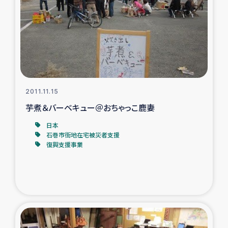
ガザ地区での公園の緑化を通じた支援事業
ガザ地区における被災住民への緊急支援
ガザ地区酪農を通した女性グループの生計支援
ふりかけ普及と食生活改善による栄養改善事業
2011.11.15
芋煮＆バーベキュー＠おちゃっこ鹿妻
フェアトレード事業
日本
石巻市街地在宅被災者支援
緊急支援事業
復興支援事業
女性の生計向上を通じた子どもの栄養改善事業
民際教育
食べる