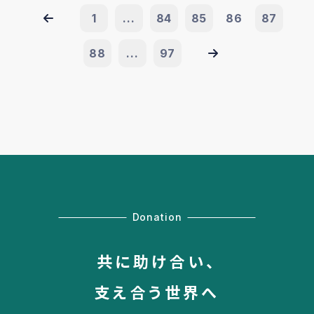
1
...
84
85
86
87
88
...
97
Donation
共に助け合い、
支え合う世界へ