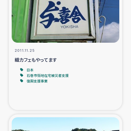
スリランカの南北女性をつなぐサリー・リサイクル・プロ
ジェクト
復興支援事業
民際教育事業
2011.11.25
女性グループPIFWANITAによる食品加工事業
織カフェもやってます
日本
ガザ人道支援
石巻市街地在宅被災者支援
復興支援事業
令和6年能登半島地震 緊急支援
国内避難民への物資配付および教育支援
ミャンマー緊急支援