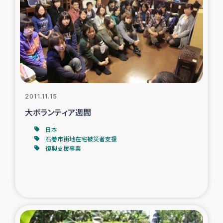
トルコ・シリア地震被災者支援
デニヤヤ小規模紅茶農家支援
コーヒー生産者支援
2011.11.15
アイナロ県マウベシ郡でのコーヒー畑改善事業
大ボランティア週間
ベイルート大規模爆発被災者支援
日本
石巻市街地在宅被災者支援
復興支援事業
女性の生計向上支援
アグロフォレストリー（カカオ）事業