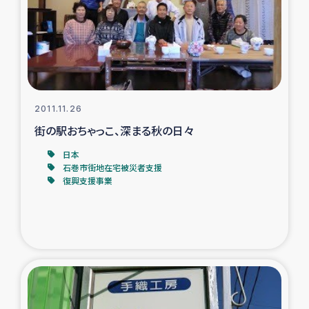
カカオ生産者支援事業
シリア国内避難民・帰還民の生活再建支援
トルコにおけるシリア難民支援事業
2011.11.26
インドネシア中部 スラウェシの地震・津波被災者支援
街の駅おちゃっこ、深まる秋の日々
日本
スリランカ ムライティブ県帰還民の生活再建支援
石巻市街地在宅被災者支援
復興支援事業
スリランカ ジャフナ県干物事業
スリランカ 緊急人道支援
スリランカ南部洪水被災者支援