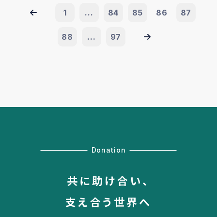
1
...
84
85
86
87
88
...
97
Donation
共に助け合い、
支え合う世界へ