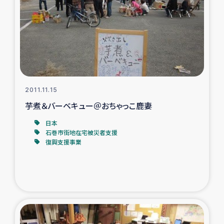
ガザ地区での公園の緑化を通じた支援事業
ガザ地区における被災住民への緊急支援
ガザ地区酪農を通した女性グループの生計支援
ふりかけ普及と食生活改善による栄養改善事業
2011.11.15
芋煮＆バーベキュー＠おちゃっこ鹿妻
フェアトレード事業
日本
石巻市街地在宅被災者支援
緊急支援事業
復興支援事業
女性の生計向上を通じた子どもの栄養改善事業
民際教育
食べる