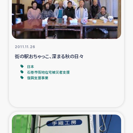
カカオ生産者支援事業
シリア国内避難民・帰還民の生活再建支援
トルコにおけるシリア難民支援事業
2011.11.26
インドネシア中部 スラウェシの地震・津波被災者支援
街の駅おちゃっこ、深まる秋の日々
日本
スリランカ ムライティブ県帰還民の生活再建支援
石巻市街地在宅被災者支援
復興支援事業
スリランカ ジャフナ県干物事業
スリランカ 緊急人道支援
スリランカ南部洪水被災者支援