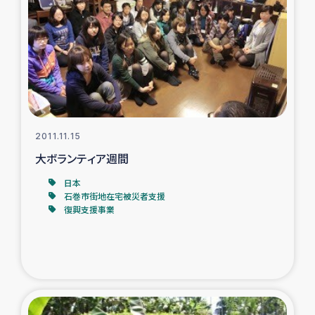
トルコ・シリア地震被災者支援
デニヤヤ小規模紅茶農家支援
コーヒー生産者支援
2011.11.15
アイナロ県マウベシ郡でのコーヒー畑改善事業
大ボランティア週間
ベイルート大規模爆発被災者支援
日本
石巻市街地在宅被災者支援
復興支援事業
女性の生計向上支援
アグロフォレストリー（カカオ）事業