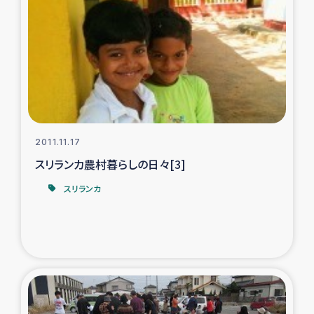
復興応援隊の活動
仮設住宅生活支援・農業復興支援
漁業復興支援
インターン・ボランティア日誌
2011.11.17
スリランカ農村暮らしの日々[3]
経済自立支援事業
スリランカ
居場所づくり
ガザ空爆被災者への食料支援と農家生産支援
ガザ地区における羊の畜産支援