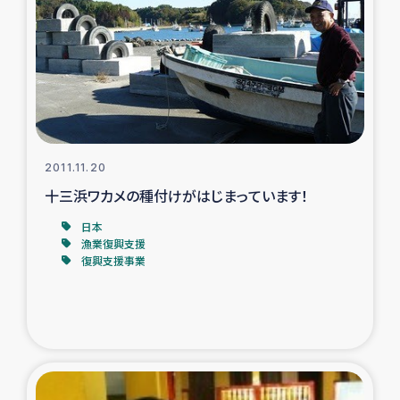
タイ国境ミャンマー移民子ども支援
漁民によるマングローブ植林活動
レバノンでのシリア難民への食糧・越冬支援
レバノンにおける緊急支援
2011.11.20
十三浜ワカメの種付けがはじまっています！
レバノンでのシリア難民への教育支援事業
日本
レバノンでのシリア難民・レバノン人への農業支援
漁業復興支援
復興支援事業
海外ルーツの市民との共生
神原ゼミxパルシック
石巻市街地在宅被災者支援