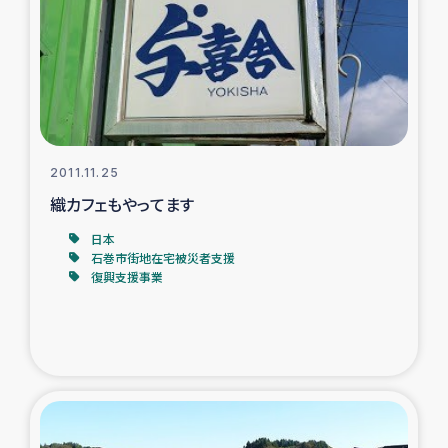
スリランカの南北女性をつなぐサリー・リサイクル・プロ
ジェクト
復興支援事業
民際教育事業
2011.11.25
女性グループPIFWANITAによる食品加工事業
織カフェもやってます
日本
ガザ人道支援
石巻市街地在宅被災者支援
復興支援事業
令和6年能登半島地震 緊急支援
国内避難民への物資配付および教育支援
ミャンマー緊急支援