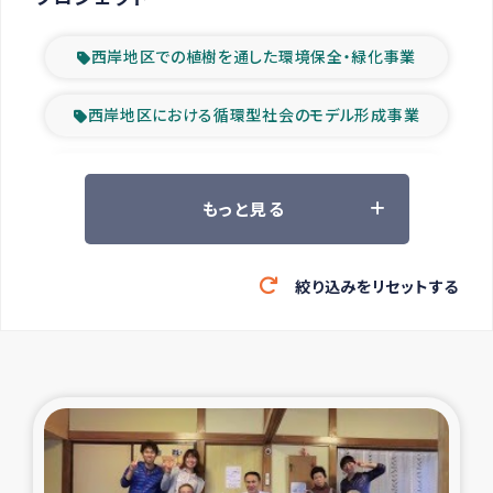
西岸地区での植樹を通した環境保全・緑化事業
西岸地区における循環型社会のモデル形成事業
ツアー参加者の声
もっと見る
山間部農村の水利改善事業
絞り込みをリセットする
緊急救援の時代
森林保全型農業の支援事業
東ティモール豪雨緊急支援
大雨による洪水被災者支援