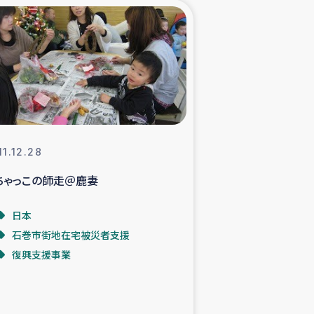
xパルシック
援隊の活動
復興支援
立支援事業
11.12.28
ちゃっこの師走＠鹿妻
食料支援と農家生産支援
日本
緑化を通じた支援事業
石巻市街地在宅被災者支援
復興支援事業
女性グループの生計支援
レード事業