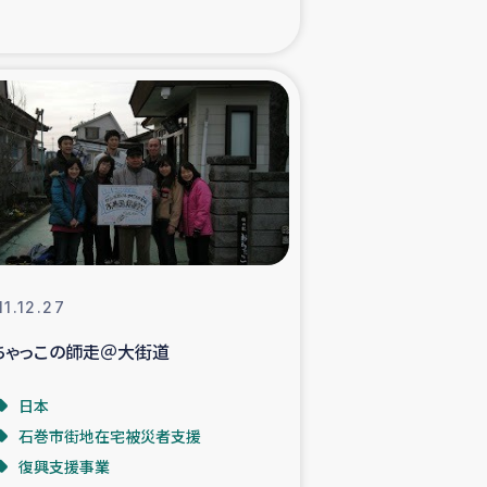
た子どもの栄養改善事業
べる
模紅茶農家支援
でのコーヒー畑改善事業
計向上支援
11.12.27
ちゃっこの師走＠大街道
日本
石巻市街地在宅被災者支援
復興支援事業