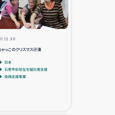
支援事業
NITAによる食品加工事業
11.12.30
ちゃっこのクリスマス＠湊
島地震 緊急支援
日本
ー緊急支援
石巻市街地在宅被災者支援
復興支援事業
グローブ植林活動
おける緊急支援
・レバノン人への農業支援