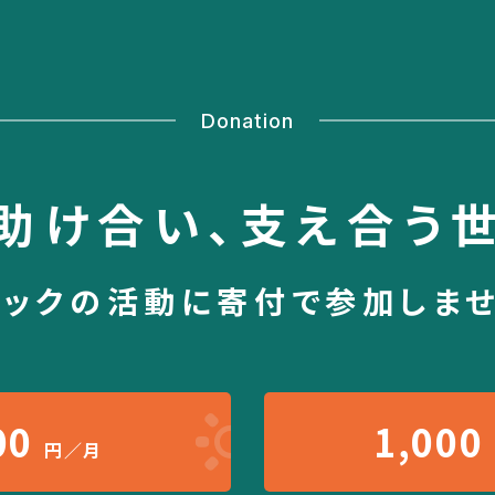
Donation
助け合い、
支え合う
シックの活動に
寄付で参加しま
00
1,000
円／月