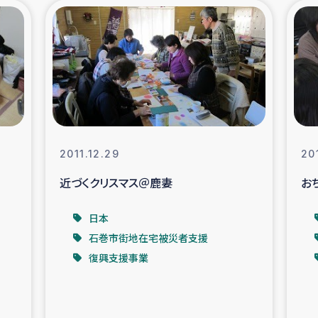
の市民との共生
神原ゼミ
在宅被災者支援
復興応
支援・農業復興支援
漁業
ボランティア日誌
経済自
2011.12.29
20
近づくクリスマス＠鹿妻
お
所づくり
ガザ空爆被災者への
日本
ける羊の畜産支援
ガザ地区での公園の
石巻市街地在宅被災者支援
復興支援事業
被災住民への緊急支援
ガザ地区酪農を通した
活改善による栄養改善事業
フェアト