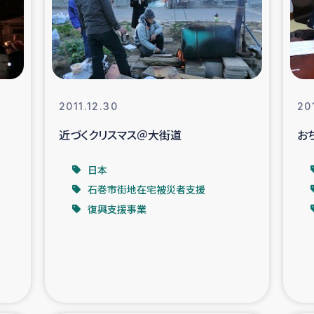
なぐサリー・リサイクル・プロジ
復興
クト
教育事業
女性グループPIFWA
2011.12.30
20
近づくクリスマス＠大街道
お
人道支援
令和6年能登半
日本
資配付および教育支援
ミャンマ
石巻市街地在宅被災者支援
復興支援事業
マー移民子ども支援
漁民によるマン
難民への食糧・越冬支援
レバノンに
ア難民への教育支援事業
レバノンでのシリア難民