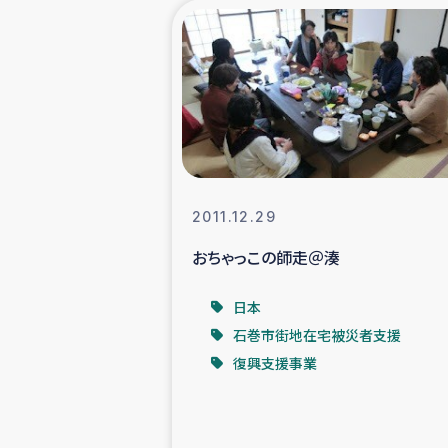
海外ルーツ
石巻市街地
仮設住宅生活
インターン・
2011.12.29
おちゃっこの師走＠湊
居場
日本
ガザ地区にお
石巻市街地在宅被災者支援
復興支援事業
ガザ地区における
ふりかけ普及と食生