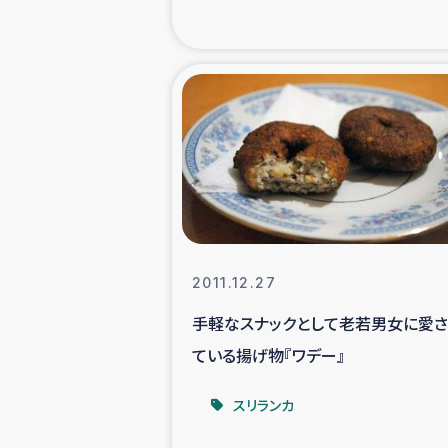
緊急
民
トルコ・シリ
コーヒ
ベイルート大
2011.12.27
手軽なスナックとして老若男女に愛
アグロフォレス
ている揚げ物『ワデー』
スリランカ