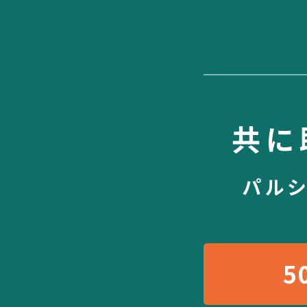
共に
パル
5