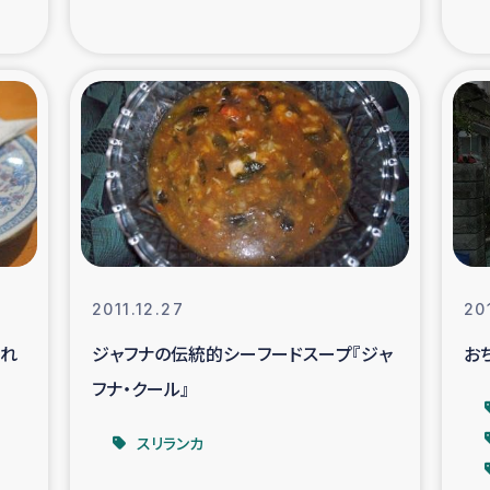
支援事業
女性の生計向上を通じ
際教育
食
ア地震被災者支援
デニヤヤ小規
ー生産者支援
アイナロ県マウベシ郡
規模爆発被災者支援
女性の生
2011.12.27
20
され
ジャフナの伝統的シーフードスープ『ジャ
お
トリー（カカオ）事業
フナ・クール』
スリランカ