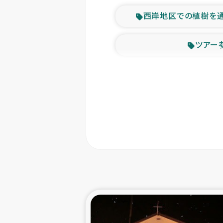
西岸地区での植樹を
ツアー
緊急
東ティモー
カカオ生
トルコにおける
スリランカ ムライテ
スリランカ