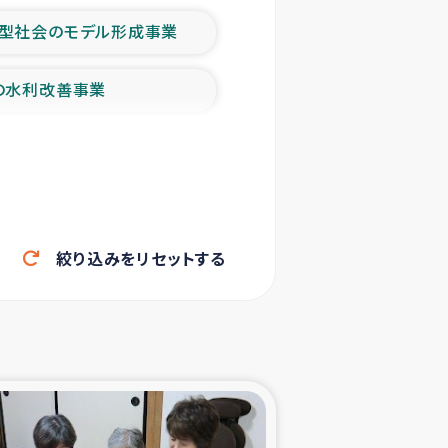
型社会のモデル形成事業
の水利改善事業
農業の支援事業
洪水被災者支援
絞り込みをリセットする
帰還民の生活再建支援
ェシの地震・津波被災者支援
ャフナ県干物事業
部洪水被災者支援