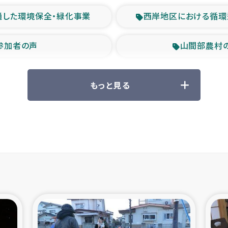
通した環境保全・緑化事業
西岸地区における循環
参加者の声
山間部農村
救援の時代
森林保全型
もっと見る
ル豪雨緊急支援
大雨による
産者支援事業
シリア国内避難民・
シリア難民支援事業
インドネシア中部 スラウ
ィブ県帰還民の生活再建支援
スリランカ ジ
 緊急人道支援
スリランカ南