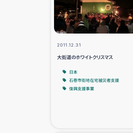
スリランカの南北女性をつ
ェ
民際
2011.12.31
大街道のホワイトクリスマス
ガザ
日本
国内避難民への物
石巻市街地在宅被災者支援
復興支援事業
タイ国境ミャン
レバノンでのシリア
レバノンでのシリ