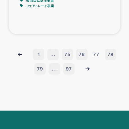
経済自立支援事業
フェアトレード事業
1
...
75
76
77
78
79
...
97