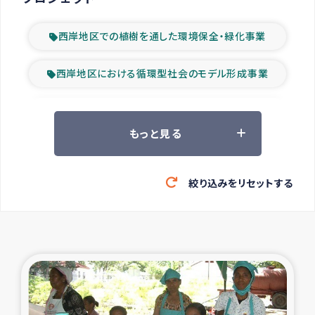
西岸地区での植樹を通した環境保全・緑化事業
西岸地区における循環型社会のモデル形成事業
ツアー参加者の声
もっと見る
山間部農村の水利改善事業
絞り込みをリセットする
緊急救援の時代
森林保全型農業の支援事業
東ティモール豪雨緊急支援
大雨による洪水被災者支援