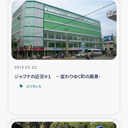
タイ国境ミャンマー移民子ども支援
漁民によるマングローブ植林活動
レバノンでのシリア難民への食糧・越冬支援
レバノンにおける緊急支援
レバノンでのシリア難民への教育支援事業
2013.05.22
ジャフナの近況＃１ －変わりゆく町の風景-
レバノンでのシリア難民・レバノン人への農業支援
スリランカ
海外ルーツの市民との共生
神原ゼミxパルシック
石巻市街地在宅被災者支援