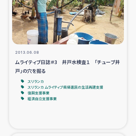
スリランカの南北女性をつなぐサリー・リサイクル・プロ
ジェクト
復興支援事業
民際教育事業
2013.06.08
女性グループPIFWANITAによる食品加工事業
ムライティブ日誌＃3 井戸水検査１ 「チューブ井
戸」の穴を掘る
ガザ人道支援
スリランカ
スリランカ ムライティブ県帰還民の生活再建支援
令和6年能登半島地震 緊急支援
復興支援事業
経済自立支援事業
国内避難民への物資配付および教育支援
ミャンマー緊急支援