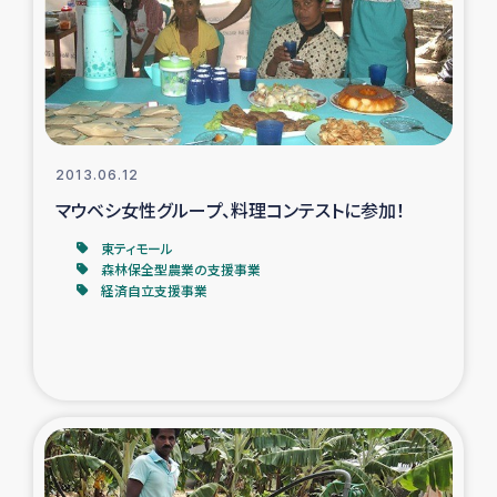
カカオ生産者支援事業
シリア国内避難民・帰還民の生活再建支援
トルコにおけるシリア難民支援事業
2013.06.12
インドネシア中部 スラウェシの地震・津波被災者支援
マウベシ女性グループ、料理コンテストに参加！
東ティモール
スリランカ ムライティブ県帰還民の生活再建支援
森林保全型農業の支援事業
経済自立支援事業
スリランカ ジャフナ県干物事業
スリランカ 緊急人道支援
スリランカ南部洪水被災者支援