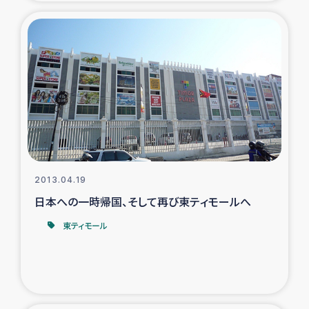
トルコ・シリア地震被災者支援
デニヤヤ小規模紅茶農家支援
コーヒー生産者支援
アイナロ県マウベシ郡でのコーヒー畑改善事業
ベイルート大規模爆発被災者支援
2013.04.19
日本への一時帰国、そして再び東ティモールへ
女性の生計向上支援
東ティモール
アグロフォレストリー（カカオ）事業