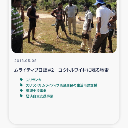
復興応援隊の活動
仮設住宅生活支援・農業復興支援
漁業復興支援
インターン・ボランティア日誌
2013.05.08
ムライティブ日誌＃2 コクトルワイ村に残る地雷
経済自立支援事業
スリランカ
スリランカ ムライティブ県帰還民の生活再建支援
居場所づくり
復興支援事業
経済自立支援事業
ガザ空爆被災者への食料支援と農家生産支援
ガザ地区における羊の畜産支援