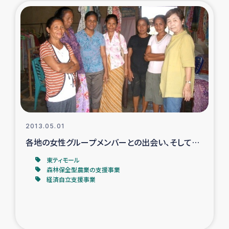
ガザ地区での公園の緑化を通じた支援事業
ガザ地区における被災住民への緊急支援
ガザ地区酪農を通した女性グループの生計支援
ふりかけ普及と食生活改善による栄養改善事業
フェアトレード事業
2013.05.01
各地の女性グループメンバーとの出会い、そして…
緊急支援事業
東ティモール
女性の生計向上を通じた子どもの栄養改善事業
森林保全型農業の支援事業
経済自立支援事業
民際教育
食べる