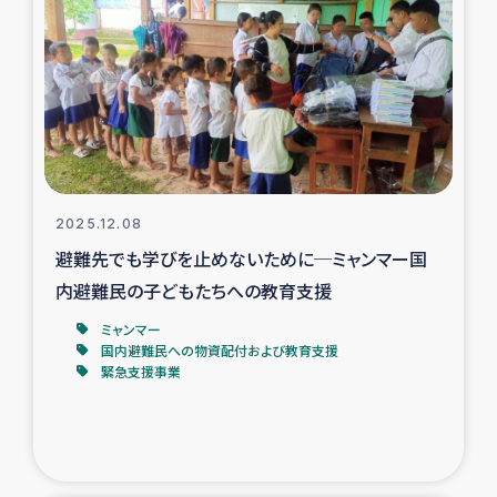
スリランカの南北女性をつなぐサリー・リサイクル・プロ
ジェクト
復興支援事業
民際教育事業
女性グループPIFWANITAによる食品加工事業
2025.12.08
避難先でも学びを止めないために─ミャンマー国
ガザ人道支援
内避難民の子どもたちへの教育支援
令和6年能登半島地震 緊急支援
ミャンマー
国内避難民への物資配付および教育支援
緊急支援事業
国内避難民への物資配付および教育支援
ミャンマー緊急支援