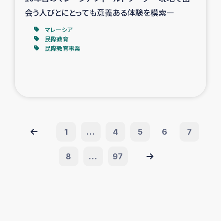
会う人びとにとっても意義ある体験を模索―
マレーシア
民際教育
民際教育事業
1
...
4
5
6
7
8
...
97