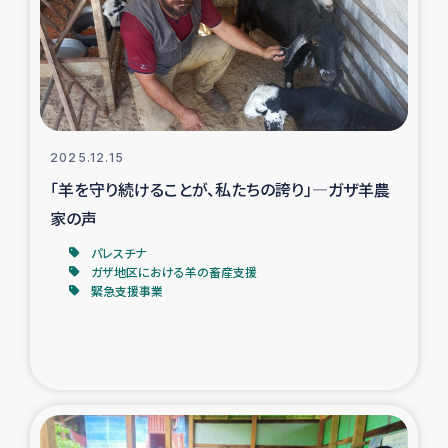
カカオ生産者支援事業
シリア国内避難民・帰還民の生活再建支援
トルコにおけるシリア難民支援事業
2025.12.15
インドネシア中部 スラウェシの地震・津波被災者支援
「羊を守り続けることが、私たちの誇り」―ガザ羊農
家の声
スリランカ ムライティブ県帰還民の生活再建支援
パレスチナ
ガザ地区における羊の畜産支援
緊急支援事業
スリランカ ジャフナ県干物事業
スリランカ 緊急人道支援
スリランカ南部洪水被災者支援