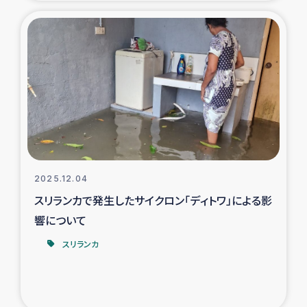
復興応援隊の活動
仮設住宅生活支援・農業復興支援
漁業復興支援
インターン・ボランティア日誌
経済自立支援事業
2025.12.04
スリランカで発生したサイクロン「ディトワ」による影
居場所づくり
響について
ガザ空爆被災者への食料支援と農家生産支援
スリランカ
ガザ地区における羊の畜産支援