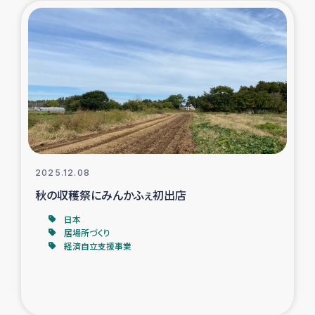
タイ国境ミャンマー移民子ども支援
漁民によるマングローブ植林活動
レバノンでのシリア難民への食糧・越冬支援
レバノンにおける緊急支援
レバノンでのシリア難民への教育支援事業
2025.12.08
レバノンでのシリア難民・レバノン人への農業支援
秋の収穫祭にみんかふぇ初出店
日本
海外ルーツの市民との共生
居場所づくり
経済自立支援事業
神原ゼミxパルシック
石巻市街地在宅被災者支援