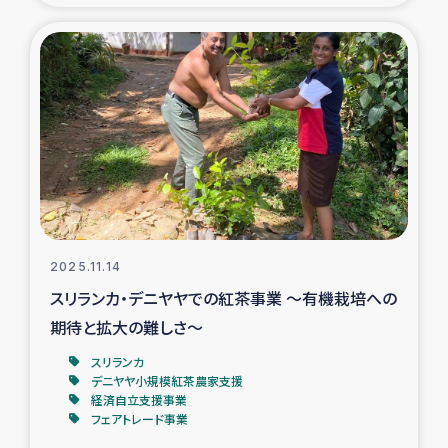
ガザ地区での公園の緑化を通じた支援事業
ガザ地区における被災住民への緊急支援
ガザ地区酪農を通した女性グループの生計支援
ふりかけ普及と食生活改善による栄養改善事業
フェアトレード事業
2025.11.14
緊急支援事業
スリランカ・デニヤヤでの紅茶事業 ～有機栽培への
期待と拡大の難しさ～
女性の生計向上を通じた子どもの栄養改善事業
スリランカ
デニヤヤ小規模紅茶農家支援
民際教育
経済自立支援事業
フェアトレード事業
食べる