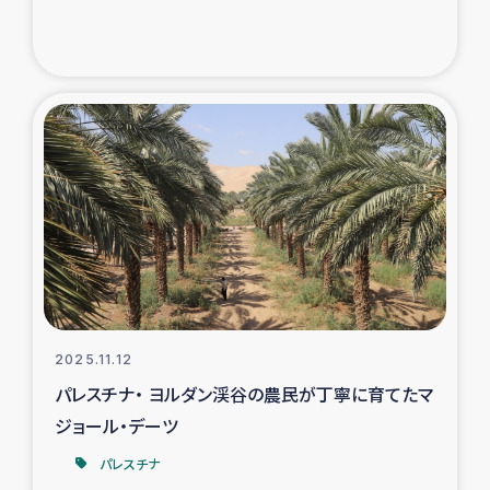
トルコ・シリア地震被災者支援
デニヤヤ小規模紅茶農家支援
コーヒー生産者支援
アイナロ県マウベシ郡でのコーヒー畑改善事業
ベイルート大規模爆発被災者支援
女性の生計向上支援
2025.11.12
パレスチナ・ ヨルダン渓谷の農民が丁寧に育てたマ
アグロフォレストリー（カカオ）事業
ジョール・デーツ
パレスチナ