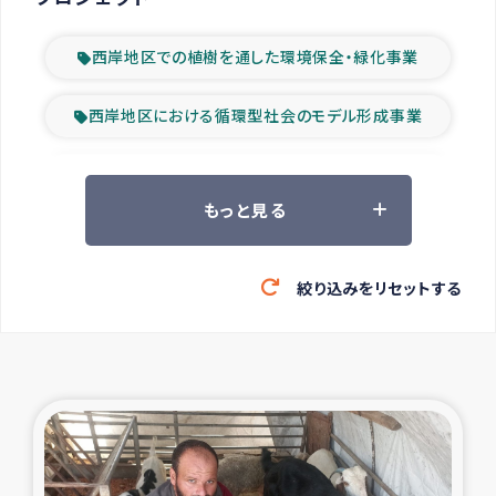
西岸地区での植樹を通した環境保全・緑化事業
西岸地区における循環型社会のモデル形成事業
ツアー参加者の声
もっと見る
山間部農村の水利改善事業
絞り込みをリセットする
緊急救援の時代
森林保全型農業の支援事業
東ティモール豪雨緊急支援
大雨による洪水被災者支援