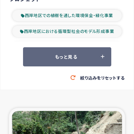
西岸地区での植樹を通した環境保全・緑化事業
西岸地区における循環型社会のモデル形成事業
ツアー参加者の声
もっと見る
山間部農村の水利改善事業
絞り込みをリセットする
緊急救援の時代
森林保全型農業の支援事業
東ティモール豪雨緊急支援
大雨による洪水被災者支援