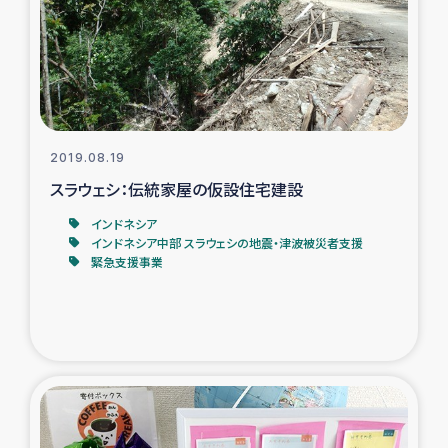
カカオ生産者支援事業
シリア国内避難民・帰還民の生活再建支援
トルコにおけるシリア難民支援事業
2019.08.19
インドネシア中部 スラウェシの地震・津波被災者支援
スラウェシ：伝統家屋の仮設住宅建設
インドネシア
スリランカ ムライティブ県帰還民の生活再建支援
インドネシア中部 スラウェシの地震・津波被災者支援
緊急支援事業
スリランカ ジャフナ県干物事業
スリランカ 緊急人道支援
スリランカ南部洪水被災者支援