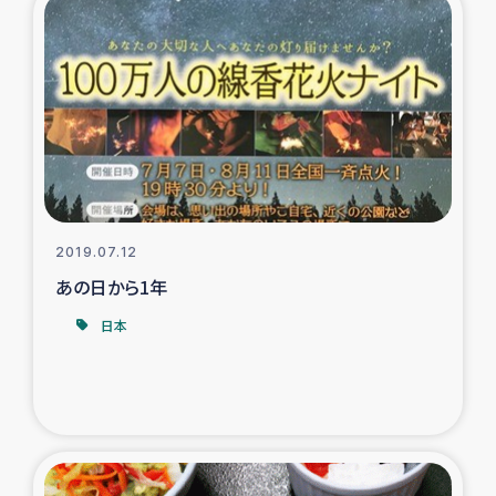
ガザ地区での公園の緑化を通じた支援事業
ガザ地区における被災住民への緊急支援
ガザ地区酪農を通した女性グループの生計支援
ふりかけ普及と食生活改善による栄養改善事業
フェアトレード事業
2019.07.12
あの日から1年
緊急支援事業
日本
女性の生計向上を通じた子どもの栄養改善事業
民際教育
食べる