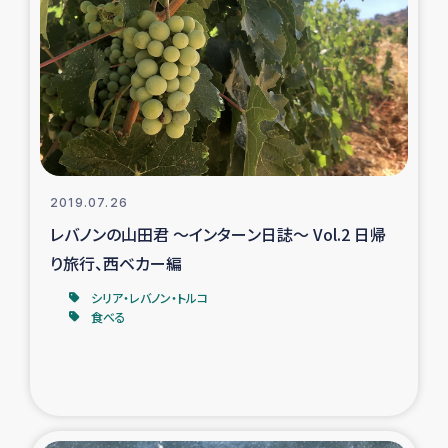
復興応援隊の活動
仮設住宅生活支援・農業復興支援
漁業復興支援
インターン・ボランティア日誌
2019.07.26
レバノンの山田君 ～インターン日誌～ Vol.2 日帰
経済自立支援事業
り旅行、西ベカー編
シリア・レバノン・トルコ
居場所づくり
食べる
ガザ空爆被災者への食料支援と農家生産支援
ガザ地区における羊の畜産支援