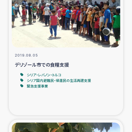
タイ国境ミャンマー移民子ども支援
漁民によるマングローブ植林活動
レバノンでのシリア難民への食糧・越冬支援
レバノンにおける緊急支援
2019.08.05
デリゾール市での食糧支援
レバノンでのシリア難民への教育支援事業
シリア・レバノン・トルコ
レバノンでのシリア難民・レバノン人への農業支援
シリア国内避難民・帰還民の生活再建支援
緊急支援事業
海外ルーツの市民との共生
神原ゼミxパルシック
石巻市街地在宅被災者支援