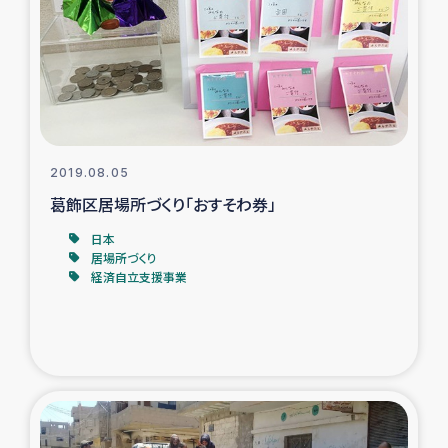
スリランカの南北女性をつなぐサリー・リサイクル・プロ
ジェクト
復興支援事業
民際教育事業
2019.08.05
女性グループPIFWANITAによる食品加工事業
葛飾区居場所づくり「おすそわ券」
日本
ガザ人道支援
居場所づくり
経済自立支援事業
令和6年能登半島地震 緊急支援
国内避難民への物資配付および教育支援
ミャンマー緊急支援