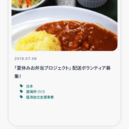
トルコ・シリア地震被災者支援
デニヤヤ小規模紅茶農家支援
コーヒー生産者支援
アイナロ県マウベシ郡でのコーヒー畑改善事業
2019.07.08
「夏休みお弁当プロジェクト」 配送ボランティア募
ベイルート大規模爆発被災者支援
集！
日本
女性の生計向上支援
居場所づくり
経済自立支援事業
アグロフォレストリー（カカオ）事業