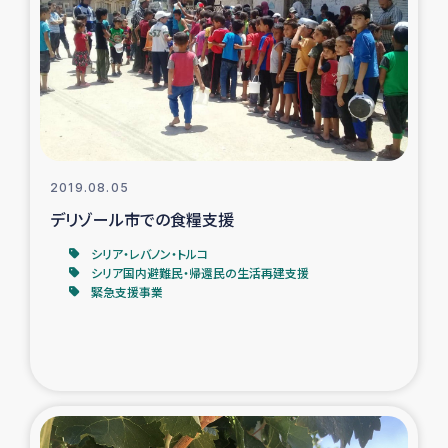
タイ国境ミャンマー移民子ども支援
漁民によるマングローブ植林活動
レバノンでのシリア難民への食糧・越冬支援
レバノンにおける緊急支援
2019.08.05
デリゾール市での食糧支援
レバノンでのシリア難民への教育支援事業
シリア・レバノン・トルコ
レバノンでのシリア難民・レバノン人への農業支援
シリア国内避難民・帰還民の生活再建支援
緊急支援事業
海外ルーツの市民との共生
神原ゼミxパルシック
石巻市街地在宅被災者支援