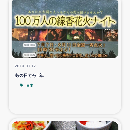
ガザ地区での公園の緑化を通じた支援事業
ガザ地区における被災住民への緊急支援
ガザ地区酪農を通した女性グループの生計支援
ふりかけ普及と食生活改善による栄養改善事業
フェアトレード事業
2019.07.12
あの日から1年
緊急支援事業
日本
女性の生計向上を通じた子どもの栄養改善事業
民際教育
食べる