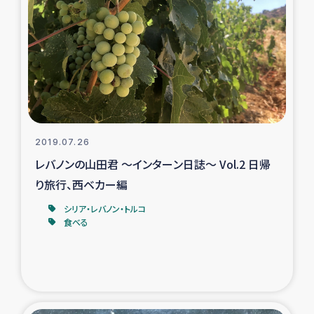
復興応援隊の活動
仮設住宅生活支援・農業復興支援
漁業復興支援
インターン・ボランティア日誌
2019.07.26
レバノンの山田君 ～インターン日誌～ Vol.2 日帰
経済自立支援事業
り旅行、西ベカー編
シリア・レバノン・トルコ
居場所づくり
食べる
ガザ空爆被災者への食料支援と農家生産支援
ガザ地区における羊の畜産支援