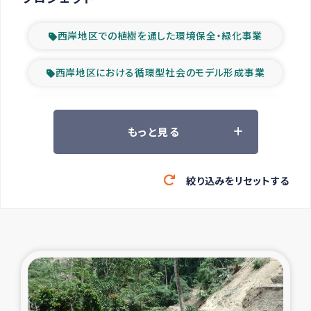
西岸地区での植樹を通した環境保全・緑化事業
西岸地区における循環型社会のモデル形成事業
ツアー参加者の声
もっと見る
山間部農村の水利改善事業
絞り込みをリセットする
緊急救援の時代
森林保全型農業の支援事業
東ティモール豪雨緊急支援
大雨による洪水被災者支援