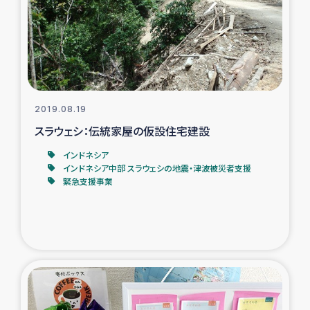
カカオ生産者支援事業
シリア国内避難民・帰還民の生活再建支援
トルコにおけるシリア難民支援事業
2019.08.19
インドネシア中部 スラウェシの地震・津波被災者支援
スラウェシ：伝統家屋の仮設住宅建設
インドネシア
スリランカ ムライティブ県帰還民の生活再建支援
インドネシア中部 スラウェシの地震・津波被災者支援
緊急支援事業
スリランカ ジャフナ県干物事業
スリランカ 緊急人道支援
スリランカ南部洪水被災者支援