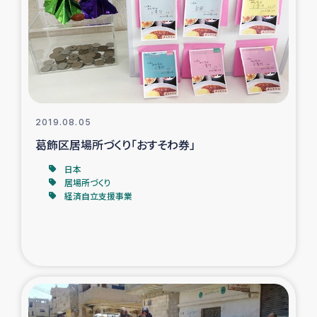
スリランカの南北女性をつなぐサリー・リサイクル・プロ
ジェクト
復興支援事業
民際教育事業
2019.08.05
女性グループPIFWANITAによる食品加工事業
葛飾区居場所づくり「おすそわ券」
日本
ガザ人道支援
居場所づくり
経済自立支援事業
令和6年能登半島地震 緊急支援
国内避難民への物資配付および教育支援
ミャンマー緊急支援