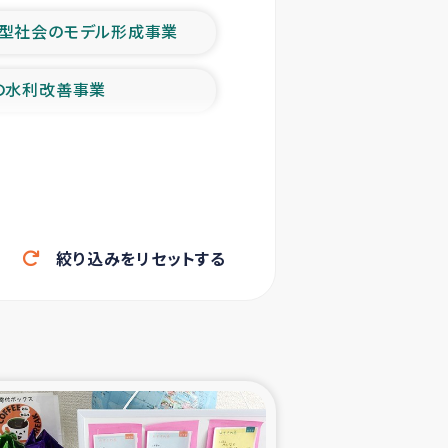
型社会のモデル形成事業
の水利改善事業
農業の支援事業
洪水被災者支援
絞り込みをリセットする
帰還民の生活再建支援
ェシの地震・津波被災者支援
ャフナ県干物事業
部洪水被災者支援