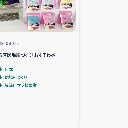
支援事業
NITAによる食品加工事業
19.08.05
飾区居場所づくり「おすそわ券」
島地震 緊急支援
日本
ー緊急支援
居場所づくり
経済自立支援事業
グローブ植林活動
おける緊急支援
・レバノン人への農業支援