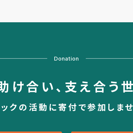
Donation
助け合い、
支え合う
シックの活動に
寄付で参加しま