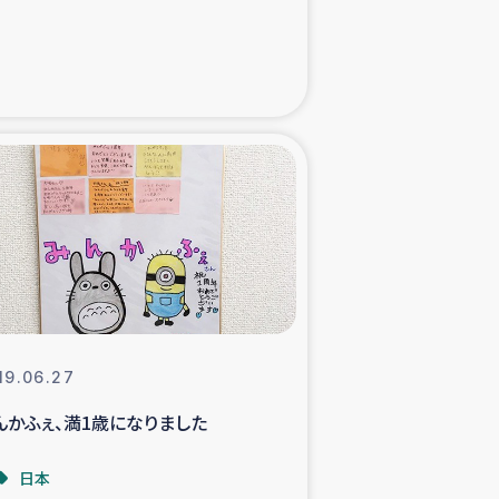
た子どもの栄養改善事業
べる
模紅茶農家支援
でのコーヒー畑改善事業
計向上支援
19.06.27
んかふぇ、満1歳になりました
日本