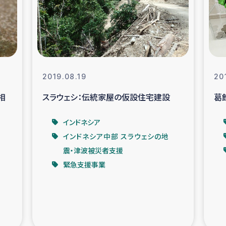
なぐサリー・リサイクル・プロジ
復興
クト
教育事業
女性グループPIFWA
2019.08.19
20
相
スラウェシ：伝統家屋の仮設住宅建設
葛
人道支援
令和6年能登半
インドネシア
資配付および教育支援
ミャンマ
インドネシア中部 スラウェシの地
震・津波被災者支援
マー移民子ども支援
漁民によるマン
緊急支援事業
難民への食糧・越冬支援
レバノンに
ア難民への教育支援事業
レバノンでのシリア難民