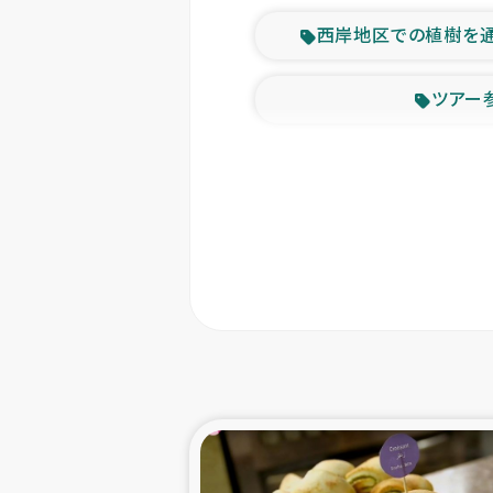
西岸地区での植樹を
ツアー
緊急
東ティモー
カカオ生
トルコにおける
スリランカ ムライテ
スリランカ