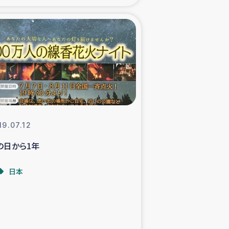
xパルシック
援隊の活動
復興支援
立支援事業
19.07.12
食料支援と農家生産支援
の日から1年
緑化を通じた支援事業
日本
女性グループの生計支援
レード事業