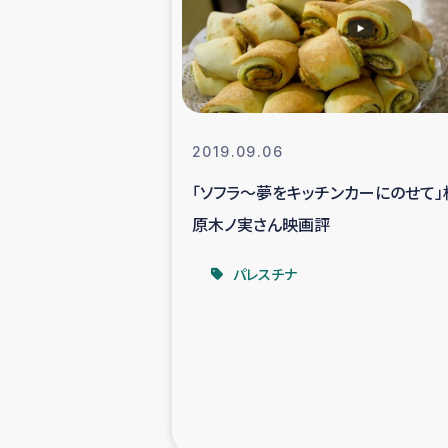
スリランカの南北女性をつ
ェ
民際
2019.09.06
「ソフラ～夢をキッチンカーにのせて」
ガザ
原木ノ実さん映画評
国内避難民への物
パレスチナ
タイ国境ミャン
レバノンでのシリア
レバノンでのシリ