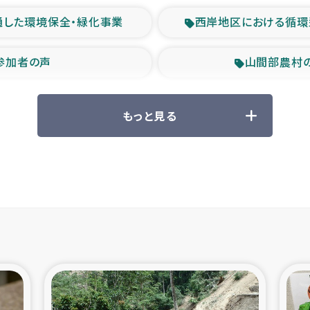
通した環境保全・緑化事業
西岸地区における循環
参加者の声
山間部農村
救援の時代
森林保全型
もっと見る
ル豪雨緊急支援
大雨による
産者支援事業
シリア国内避難民・
シリア難民支援事業
インドネシア中部 スラウ
ィブ県帰還民の生活再建支援
スリランカ ジ
 緊急人道支援
スリランカ南