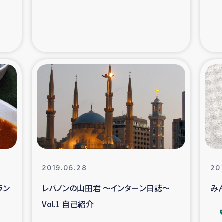
支援事業
女性の生計向上を通じ
際教育
食
ア地震被災者支援
デニヤヤ小規
ー生産者支援
アイナロ県マウベシ郡
規模爆発被災者支援
女性の生
2019.06.28
20
トリー（カカオ）事業
ラン
レバノンの山田君 ～インターン日誌～
み
Vol.1 自己紹介