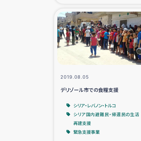
海外ルーツ
石巻市街地
仮設住宅生活
インターン・
2019.08.05
居場
デリゾール市での食糧支援
ガザ地区にお
シリア・レバノン・トルコ
シリア国内避難民・帰還民の生活
ガザ地区における
再建支援
緊急支援事業
ふりかけ普及と食生