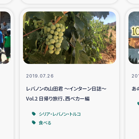
の市民との共生
神原ゼミ
在宅被災者支援
復興応
支援・農業復興支援
漁業
ボランティア日誌
経済自
2019.07.26
20
所づくり
ガザ空爆被災者への
レバノンの山田君 ～インターン日誌～
あ
Vol.2 日帰り旅行、西ベカー編
ける羊の畜産支援
ガザ地区での公園の
シリア・レバノン・トルコ
被災住民への緊急支援
ガザ地区酪農を通した
食べる
活改善による栄養改善事業
フェアト