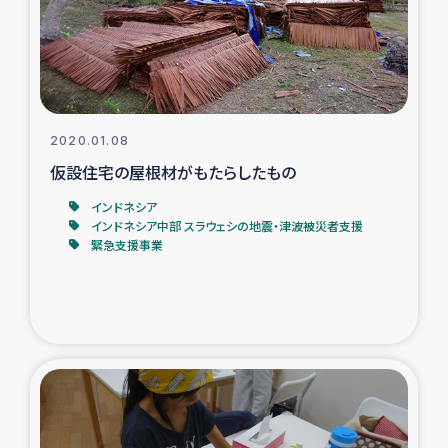
タイ国境ミャンマー移民子ども支援
漁民によるマングローブ植林活動
レバノンでのシリア難民への食糧・越冬支援
2020.01.08
レバノンにおける緊急支援
仮設住宅の屋根材がもたらしたもの
インドネシア
レバノンでのシリア難民への教育支援事業
インドネシア中部 スラウェシの地震・津波被災者支援
緊急支援事業
レバノンでのシリア難民・レバノン人への農業支援
海外ルーツの市民との共生
神原ゼミxパルシック
石巻市街地在宅被災者支援