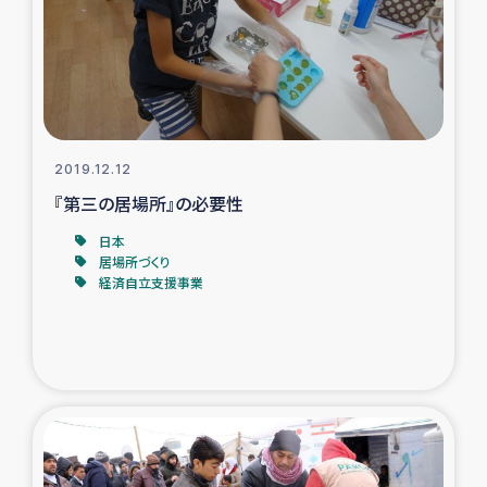
復興応援隊の活動
仮設住宅生活支援・農業復興支援
漁業復興支援
2019.12.12
『第三の居場所』の必要性
インターン・ボランティア日誌
日本
居場所づくり
経済自立支援事業
経済自立支援事業
居場所づくり
ガザ空爆被災者への食料支援と農家生産支援
ガザ地区における羊の畜産支援