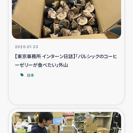
カカオ生産者支援事業
シリア国内避難民・帰還民の生活再建支援
トルコにおけるシリア難民支援事業
2020.01.23
インドネシア中部 スラウェシの地震・津波被災者支援
【東京事務所 インターン日誌】「パルシックのコーヒ
ーゼリーが食べたい」外山
スリランカ ムライティブ県帰還民の生活再建支援
日本
スリランカ ジャフナ県干物事業
スリランカ 緊急人道支援
スリランカ南部洪水被災者支援