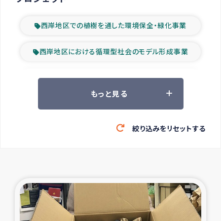
西岸地区での植樹を通した環境保全・緑化事業
西岸地区における循環型社会のモデル形成事業
ツアー参加者の声
もっと見る
山間部農村の水利改善事業
絞り込みをリセットする
緊急救援の時代
森林保全型農業の支援事業
東ティモール豪雨緊急支援
大雨による洪水被災者支援