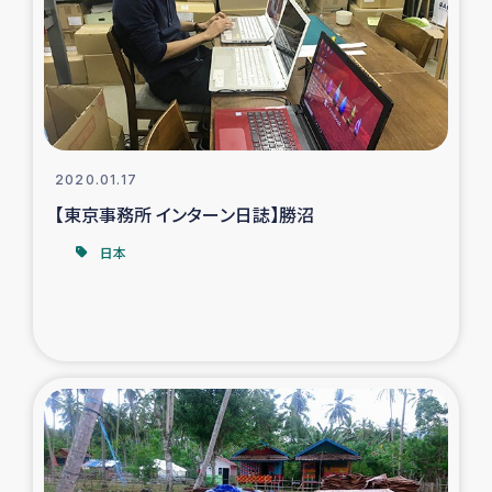
スリランカの南北女性をつなぐサリー・リサイクル・プロ
ジェクト
復興支援事業
民際教育事業
2020.01.17
女性グループPIFWANITAによる食品加工事業
【東京事務所 インターン日誌】勝沼
日本
ガザ人道支援
令和6年能登半島地震 緊急支援
国内避難民への物資配付および教育支援
ミャンマー緊急支援