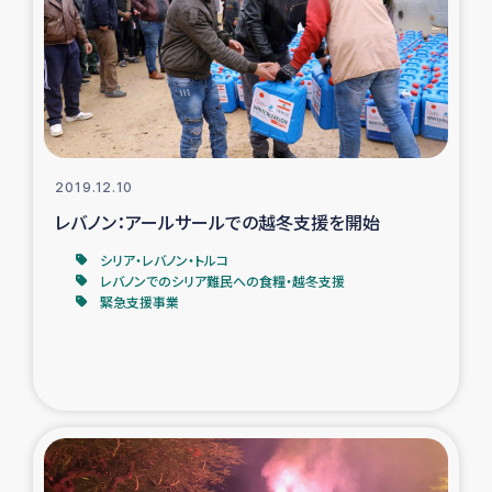
ガザ地区での公園の緑化を通じた支援事業
ガザ地区における被災住民への緊急支援
ガザ地区酪農を通した女性グループの生計支援
ふりかけ普及と食生活改善による栄養改善事業
2019.12.10
レバノン：アールサールでの越冬支援を開始
フェアトレード事業
シリア・レバノン・トルコ
レバノンでのシリア難民への食糧・越冬支援
緊急支援事業
緊急支援事業
女性の生計向上を通じた子どもの栄養改善事業
民際教育
食べる