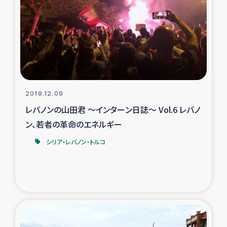
トルコ・シリア地震被災者支援
デニヤヤ小規模紅茶農家支援
コーヒー生産者支援
2019.12.09
アイナロ県マウベシ郡でのコーヒー畑改善事業
レバノンの山田君 ～インターン日誌～ Vol.6 レバノ
ン、若者の革命のエネルギー
ベイルート大規模爆発被災者支援
シリア・レバノン・トルコ
女性の生計向上支援
アグロフォレストリー（カカオ）事業