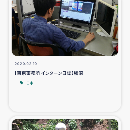
ガザ地区での公園の緑化を通じた支援事業
ガザ地区における被災住民への緊急支援
ガザ地区酪農を通した女性グループの生計支援
ふりかけ普及と食生活改善による栄養改善事業
2020.02.10
フェアトレード事業
【東京事務所 インターン日誌】勝沼
緊急支援事業
日本
女性の生計向上を通じた子どもの栄養改善事業
民際教育
食べる