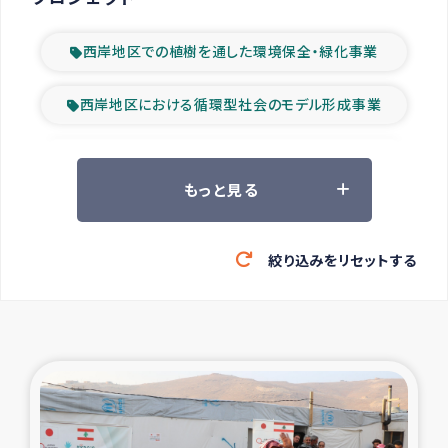
西岸地区での植樹を通した環境保全・緑化事業
西岸地区における循環型社会のモデル形成事業
ツアー参加者の声
もっと見る
山間部農村の水利改善事業
絞り込みをリセットする
緊急救援の時代
森林保全型農業の支援事業
東ティモール豪雨緊急支援
大雨による洪水被災者支援