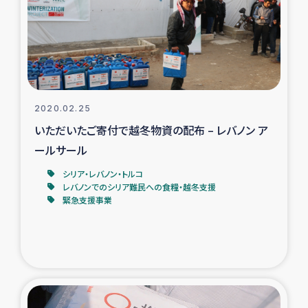
カカオ生産者支援事業
シリア国内避難民・帰還民の生活再建支援
トルコにおけるシリア難民支援事業
2020.02.25
インドネシア中部 スラウェシの地震・津波被災者支援
いただいたご寄付で越冬物資の配布 – レバノン ア
ールサール
スリランカ ムライティブ県帰還民の生活再建支援
シリア・レバノン・トルコ
レバノンでのシリア難民への食糧・越冬支援
緊急支援事業
スリランカ ジャフナ県干物事業
スリランカ 緊急人道支援
スリランカ南部洪水被災者支援