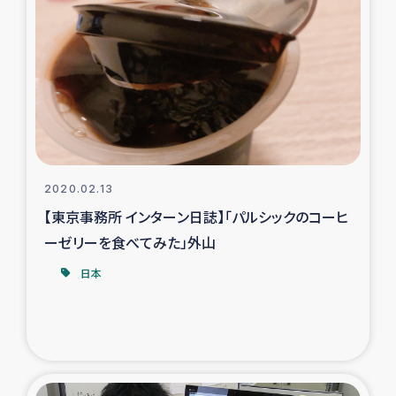
復興応援隊の活動
仮設住宅生活支援・農業復興支援
漁業復興支援
インターン・ボランティア日誌
2020.02.13
【東京事務所 インターン日誌】「パルシックのコーヒ
経済自立支援事業
ーゼリーを食べてみた」外山
居場所づくり
日本
ガザ空爆被災者への食料支援と農家生産支援
ガザ地区における羊の畜産支援