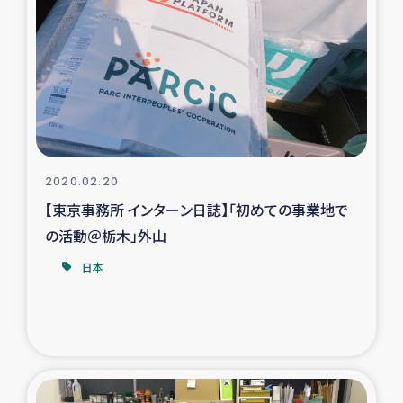
スリランカの南北女性をつなぐサリー・リサイクル・プロ
ジェクト
復興支援事業
民際教育事業
女性グループPIFWANITAによる食品加工事業
2020.02.20
【東京事務所 インターン日誌】「初めての事業地で
ガザ人道支援
の活動＠栃木」外山
令和6年能登半島地震 緊急支援
日本
国内避難民への物資配付および教育支援
ミャンマー緊急支援