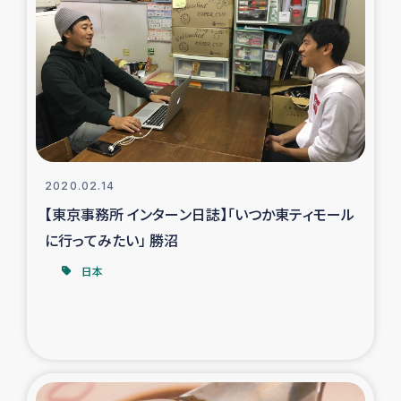
タイ国境ミャンマー移民子ども支援
漁民によるマングローブ植林活動
レバノンでのシリア難民への食糧・越冬支援
レバノンにおける緊急支援
2020.02.14
レバノンでのシリア難民への教育支援事業
【東京事務所 インターン日誌】「いつか東ティモール
に行ってみたい」 勝沼
レバノンでのシリア難民・レバノン人への農業支援
日本
海外ルーツの市民との共生
神原ゼミxパルシック
石巻市街地在宅被災者支援