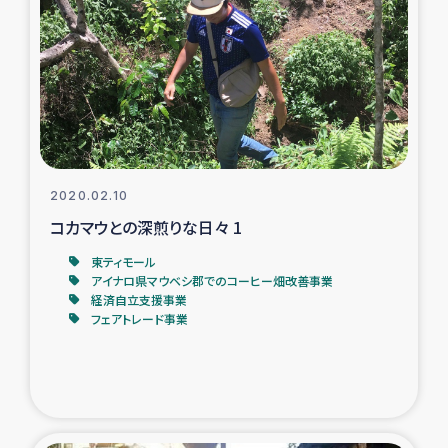
トルコ・シリア地震被災者支援
デニヤヤ小規模紅茶農家支援
コーヒー生産者支援
2020.02.10
アイナロ県マウベシ郡でのコーヒー畑改善事業
コカマウとの深煎りな日々 1
ベイルート大規模爆発被災者支援
東ティモール
アイナロ県マウベシ郡でのコーヒー畑改善事業
経済自立支援事業
女性の生計向上支援
フェアトレード事業
アグロフォレストリー（カカオ）事業