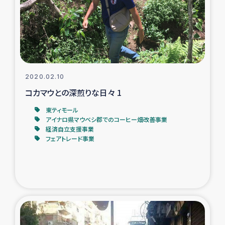
ガザ地区での公園の緑化を通じた支援事業
ガザ地区における被災住民への緊急支援
ガザ地区酪農を通した女性グループの生計支援
2020.02.10
ふりかけ普及と食生活改善による栄養改善事業
コカマウとの深煎りな日々 1
東ティモール
フェアトレード事業
アイナロ県マウベシ郡でのコーヒー畑改善事業
経済自立支援事業
フェアトレード事業
緊急支援事業
女性の生計向上を通じた子どもの栄養改善事業
民際教育
食べる