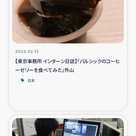
タイ国境ミャンマー移民子ども支援
漁民によるマングローブ植林活動
レバノンでのシリア難民への食糧・越冬支援
レバノンにおける緊急支援
2020.02.13
【東京事務所 インターン日誌】「パルシックのコーヒ
レバノンでのシリア難民への教育支援事業
ーゼリーを食べてみた」外山
日本
レバノンでのシリア難民・レバノン人への農業支援
海外ルーツの市民との共生
神原ゼミxパルシック
石巻市街地在宅被災者支援