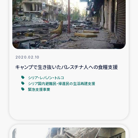
トルコ・シリア地震被災者支援
デニヤヤ小規模紅茶農家支援
コーヒー生産者支援
2020.02.10
アイナロ県マウベシ郡でのコーヒー畑改善事業
キャンプで生き抜いたパレスチナ人への食糧支援
ベイルート大規模爆発被災者支援
シリア・レバノン・トルコ
シリア国内避難民・帰還民の生活再建支援
緊急支援事業
女性の生計向上支援
アグロフォレストリー（カカオ）事業