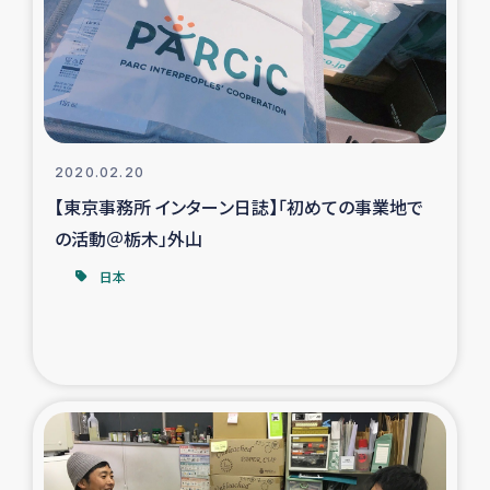
カカオ生産者支援事業
シリア国内避難民・帰還民の生活再建支援
トルコにおけるシリア難民支援事業
2020.02.20
インドネシア中部 スラウェシの地震・津波被災者支援
【東京事務所 インターン日誌】「初めての事業地で
の活動＠栃木」外山
スリランカ ムライティブ県帰還民の生活再建支援
日本
スリランカ ジャフナ県干物事業
スリランカ 緊急人道支援
スリランカ南部洪水被災者支援