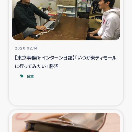
スリランカの南北女性をつなぐサリー・リサイクル・プロ
ジェクト
復興支援事業
民際教育事業
2020.02.14
女性グループPIFWANITAによる食品加工事業
【東京事務所 インターン日誌】「いつか東ティモール
に行ってみたい」 勝沼
ガザ人道支援
日本
令和6年能登半島地震 緊急支援
国内避難民への物資配付および教育支援
ミャンマー緊急支援