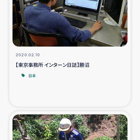
復興応援隊の活動
仮設住宅生活支援・農業復興支援
漁業復興支援
2020.02.10
インターン・ボランティア日誌
【東京事務所 インターン日誌】勝沼
日本
経済自立支援事業
居場所づくり
ガザ空爆被災者への食料支援と農家生産支援
ガザ地区における羊の畜産支援