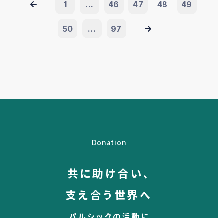
1
...
46
47
48
49
50
...
97
Donation
共に助け合い、
支え合う世界へ
パルシックの活動に