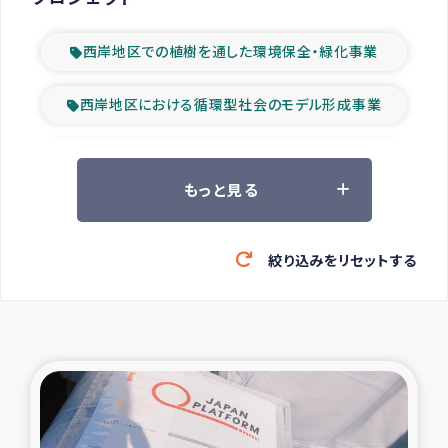
西岸地区での植樹を通した環境保全・緑化事業
西岸地区における循環型社会のモデル形成事業
ツアー参加者の声
もっと見る
山間部農村の水利改善事業
絞り込みをリセットする
緊急救援の時代
森林保全型農業の支援事業
東ティモール豪雨緊急支援
大雨による洪水被災者支援