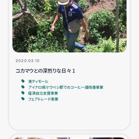
トルコ・シリア地震被災者支援
デニヤヤ小規模紅茶農家支援
コーヒー生産者支援
2020.02.10
アイナロ県マウベシ郡でのコーヒー畑改善事業
コカマウとの深煎りな日々 1
ベイルート大規模爆発被災者支援
東ティモール
アイナロ県マウベシ郡でのコーヒー畑改善事業
経済自立支援事業
女性の生計向上支援
フェアトレード事業
アグロフォレストリー（カカオ）事業