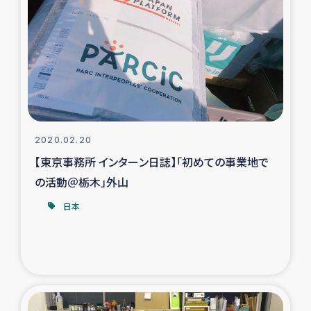
スリランカの南北女性をつなぐサリー・リサイクル・プロ
ジェクト
復興支援事業
民際教育事業
女性グループPIFWANITAによる食品加工事業
2020.02.20
【東京事務所 インターン日誌】「初めての事業地で
ガザ人道支援
の活動＠栃木」外山
令和6年能登半島地震 緊急支援
日本
国内避難民への物資配付および教育支援
ミャンマー緊急支援