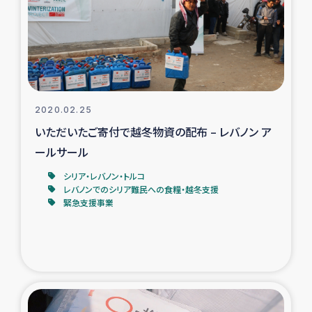
カカオ生産者支援事業
シリア国内避難民・帰還民の生活再建支援
トルコにおけるシリア難民支援事業
2020.02.25
インドネシア中部 スラウェシの地震・津波被災者支援
いただいたご寄付で越冬物資の配布 – レバノン ア
ールサール
スリランカ ムライティブ県帰還民の生活再建支援
シリア・レバノン・トルコ
レバノンでのシリア難民への食糧・越冬支援
緊急支援事業
スリランカ ジャフナ県干物事業
スリランカ 緊急人道支援
スリランカ南部洪水被災者支援