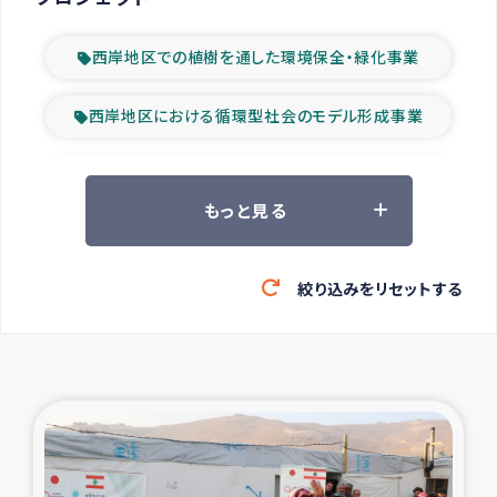
西岸地区での植樹を通した環境保全・緑化事業
西岸地区における循環型社会のモデル形成事業
ツアー参加者の声
もっと見る
山間部農村の水利改善事業
絞り込みをリセットする
緊急救援の時代
森林保全型農業の支援事業
東ティモール豪雨緊急支援
大雨による洪水被災者支援