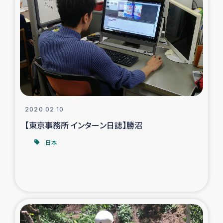
ガザ地区での公園の緑化を通じた支援事業
ガザ地区における被災住民への緊急支援
ガザ地区酪農を通した女性グループの生計支援
ふりかけ普及と食生活改善による栄養改善事業
2020.02.10
フェアトレード事業
【東京事務所 インターン日誌】勝沼
緊急支援事業
日本
女性の生計向上を通じた子どもの栄養改善事業
民際教育
食べる