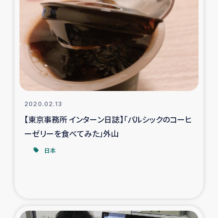
復興応援隊の活動
仮設住宅生活支援・農業復興支援
漁業復興支援
インターン・ボランティア日誌
2020.02.13
【東京事務所 インターン日誌】「パルシックのコーヒ
経済自立支援事業
ーゼリーを食べてみた」外山
居場所づくり
日本
ガザ空爆被災者への食料支援と農家生産支援
ガザ地区における羊の畜産支援