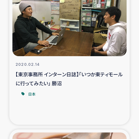
タイ国境ミャンマー移民子ども支援
漁民によるマングローブ植林活動
レバノンでのシリア難民への食糧・越冬支援
レバノンにおける緊急支援
2020.02.14
レバノンでのシリア難民への教育支援事業
【東京事務所 インターン日誌】「いつか東ティモール
に行ってみたい」 勝沼
レバノンでのシリア難民・レバノン人への農業支援
日本
海外ルーツの市民との共生
神原ゼミxパルシック
石巻市街地在宅被災者支援